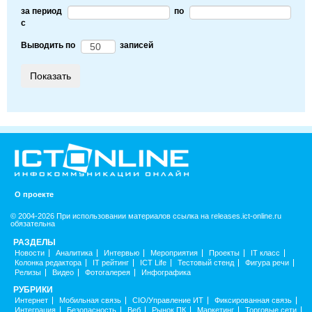
за период
по
c
Выводить по
записей
О проекте
© 2004-2026 При использовании материалов ссылка на releases.ict-online.ru
обязательна
РАЗДЕЛЫ
Новости
Аналитика
Интервью
Мероприятия
Проекты
IT класс
Колонка редактора
IT рейтинг
ICT Life
Тестовый стенд
Фигура речи
Релизы
Видео
Фотогалерея
Инфографика
РУБРИКИ
Интернет
Мобильная связь
CIO/Управление ИТ
Фиксированная связь
Интеграция
Безопасность
Веб
Рынок ПК
Маркетинг
Торговые сети