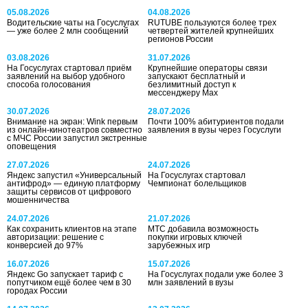
05.08.2026
04.08.2026
Водительские чаты на Госуслугах
RUTUBE пользуются более трех
— уже более 2 млн сообщений
четвертей жителей крупнейших
регионов России
03.08.2026
31.07.2026
На Госуслугах стартовал приём
Крупнейшие операторы связи
заявлений на выбор удобного
запускают бесплатный и
способа голосования
безлимитный доступ к
мессенджеру Мах
30.07.2026
28.07.2026
Внимание на экран: Wink первым
Почти 100% абитуриентов подали
из онлайн-кинотеатров совместно
заявления в вузы через Госуслуги
с МЧС России запустил экстренные
оповещения
27.07.2026
24.07.2026
Яндекс запустил «Универсальный
На Госуслугах стартовал
антифрод» — единую платформу
Чемпионат болельщиков
защиты сервисов от цифрового
мошенничества
24.07.2026
21.07.2026
Как сохранить клиентов на этапе
МТС добавила возможность
авторизации: решение с
покупки игровых ключей
конверсией до 97%
зарубежных игр
16.07.2026
15.07.2026
Яндекс Go запускает тариф с
На Госуслугах подали уже более 3
попутчиком ещё более чем в 30
млн заявлений в вузы
городах России