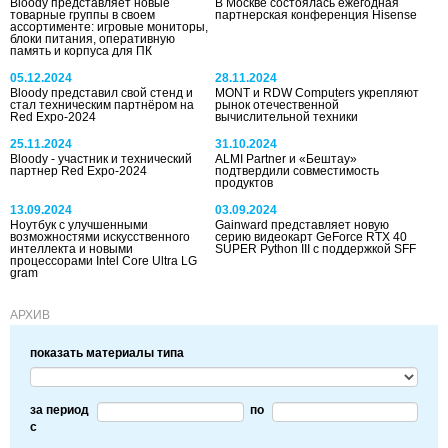
Bloody представляет новые
В Москве состоялась ежегодная
товарные группы в своем
партнерская конференция Hisense
ассортименте: игровые мониторы,
блоки питания, оперативную
память и корпуса для ПК
05.12.2024
28.11.2024
Bloody представил свой стенд и
MONT и RDW Computers укрепляют
стал техническим партнёром на
рынок отечественной
Red Expo-2024
вычислительной техники
25.11.2024
31.10.2024
Bloody - участник и технический
ALMI Partner и «Бештау»
партнер Red Expo-2024
подтвердили совместимость
продуктов
13.09.2024
03.09.2024
Ноутбук с улучшенными
Gainward представляет новую
возможностями искусственного
серию видеокарт GeForce RTX 40
интеллекта и новыми
SUPER Python III с поддержкой SFF
процессорами Intel Core Ultra LG
gram
АРХИВ
показать материалы типа
за период
по
c