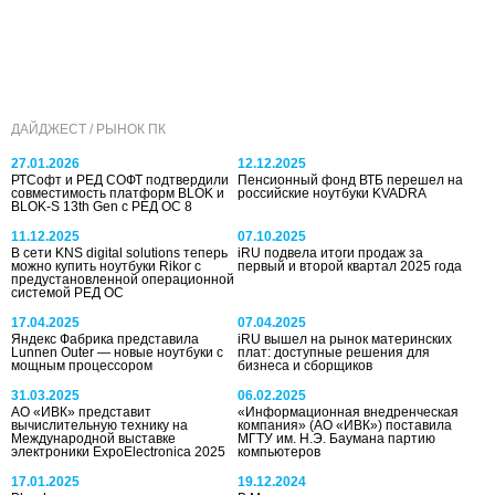
ДАЙДЖЕСТ / РЫНОК ПК
27.01.2026
12.12.2025
РТСофт и РЕД СОФТ подтвердили
Пенсионный фонд ВТБ перешел на
совместимость платформ BLOK и
российские ноутбуки KVADRA
BLOK-S 13th Gen с РЕД ОС 8
11.12.2025
07.10.2025
В сети KNS digital solutions теперь
iRU подвела итоги продаж за
можно купить ноутбуки Rikor с
первый и второй квартал 2025 года
предустановленной операционной
системой РЕД ОС
17.04.2025
07.04.2025
Яндекс Фабрика представила
iRU вышел на рынок материнских
Lunnen Outer — новые ноутбуки с
плат: доступные решения для
мощным процессором
бизнеса и сборщиков
31.03.2025
06.02.2025
АО «ИВК» представит
«Информационная внедренческая
вычислительную технику на
компания» (АО «ИВК») поставила
Международной выставке
МГТУ им. Н.Э. Баумана партию
электроники ExpoElectronica 2025
компьютеров
17.01.2025
19.12.2024