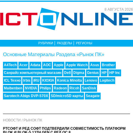
8 АВГУСТА 2026
РУБРИКИ
РАЗДЕЛЫ
РЕГИОНЫ
Основные Материалы Раздела «Рынок ПК»
A4Tech
Acer
Adata
AOC
Apple
Apple Watch
Asus
Brother
Cанрайз компьютерный магазин
Dell
Digma
Genius
HP
HP Inc
ICL Техно
Irbis
iRU
KIOXIA
Konica Minolta
Lenovo
Logitech
Maibenben
NVIDIA
Philips
Radeon
Ricoh
SanDisk
Sarotech Abigs DVP-570X
SD/microSD карты
Seagate
НОВОСТИ / РЫНОК ПК
РТСОФТ И РЕД СОФТ ПОДТВЕРДИЛИ СОВМЕСТИМОСТЬ ПЛАТФОРМ
BLOK И BLOK-S 13TH GEN С РЕД ОС 8