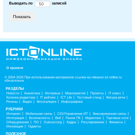
Выводить по
записей
О проекте
© 2004-2026 При использовании материалов ссылка на releases.ict-online.ru
обязательна
РАЗДЕЛЫ
Новости
Аналитика
Интервью
Мероприятия
Проекты
IT класс
Колонка редактора
IT рейтинг
ICT Life
Тестовый стенд
Фигура речи
Релизы
Видео
Фотогалерея
Инфографика
РУБРИКИ
Интернет
Мобильная связь
CIO/Управление ИТ
Фиксированная связь
Интеграция
Безопасность
Веб
Рынок ПК
Маркетинг
Торговые сети
Оборудование
ПО
Outsourcing
Кадры
Регулирование
Финансы
Инновации
Гаджеты
ПОЛЕЗНОЕ