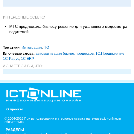
ИНТЕРЕСНЫЕ ССЫЛКИ
МТС предложила бизнесу решение для удаленного медосмотра
водителей
Тематики:
Интеграция
,
ПО
Ключевые слова:
автоматизация бизнес процессов
,
1С:Предприятие
,
1С-Рарус
,
1C ERP
А ЗНАЕТЕ ЛИ ВЫ, ЧТО:
О проекте
© 2004-2026 При использовании материалов ссылка на releases.ict-online.ru
обязательна
РАЗДЕЛЫ