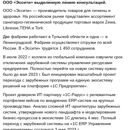
ООО «Эссити» выделенную линию консультаций.
ООО «Эссити» — производитель товаров для гигиены и
здоровья. На российском рынке представлен ассортимент
санитарно‑гигиенической продукции торговых марок Zewa,
Libresse,ТЕHА и Tork.
Две фабрики работают в Тульской области и одна — в
Ленинградской. Фабрики осуществляют отгрузки по всей
России. В «Эссити» трудятся 1 450 сотрудников.
В июле 2022 г. коллеги из глобальной компании озвучили срок
отключения зарубежной системы управления ресурсами
предприятия. Полностью перейти на новую систему нужно
было до мая 2023 г. Был инициирован масштабный проект
перехода с зарубежных программ на единую экосистему
решений на платформе «1С:Предприятие».
Проект доверили ИТ‑партнеру «1С‑Рарус» с релевантным
портфелем кейсов по внедрению ERP‑систем на крупных
производствах. Анализ сложной ИТ‑архитектуры зарубежных
систем, утверждение нового ландшафта и моделирование
бизнес-процессов в экосистеме 1С длились 4 мес. Полный
переход с зарубежной системы на «1С:ERP Управление
предприятием» состоялся 2 мая 2023 г.