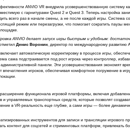
ективности ANVIO VR внедрила усовершенствованную систему к
вместимую с гарнитурами Quest 2 и Quest 3. Теперь настройка за
ить всего раз в начале смены, а не после каждой игры. Система с
 спящий режим или перезагрузки, что помогает сократить паузы ме
площадке.
ровка ANVIO делает запуск игры быстрым и удобным: достаточ
 отметил
Денис Воронин
, директор по международному развитию 
включает автоматическую корректировку в процессе игры, обеспе
тема сама подстраивается под рост игрока через контроллер, избав
 административной панели. Эти усовершенствования экономят вре
т впечатления игроков, обеспечивая комфортное погружение в игр
локации.
расширение функционала игровой платформы, включая добавлени
 и управляемых транспортных средств, которые позволят создава
жение в VR-реальность еще глубже, а сами игры — более динамич
атизированных инструментов для записи и трансляции игрового пр
ать контент для соцсетей и стриминговых платформ, привлекать б