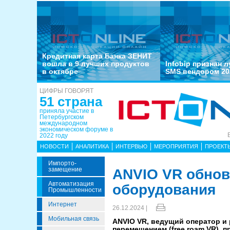
Кредитная карта Банка ЗЕНИТ
вошла в 9 лучших продуктов
Infobip признан 
в октябре
SMS вендором 20
ЦИФРЫ ГОВОРЯТ
51 страна
приняла участие в
Петербургском
международном
экономическом форуме в
2022 году
НОВОСТИ
АНАЛИТИКА
ИНТЕРВЬЮ
МЕРОПРИЯТИЯ
ПРОЕКТ
Импорто­
Замещение
ANVIO VR обнов
Автоматизация
оборудования
Промышленности
Интернет
26.12.2024 |
Мобильная связь
ANVIO VR, ведущий оператор и
перемещением (free roam VR), 