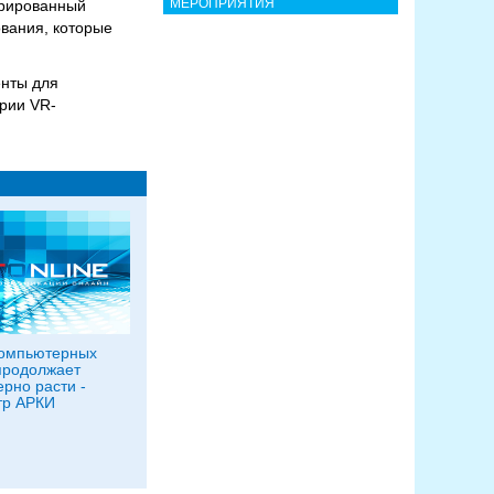
МЕРОПРИЯТИЯ
грированный
вания, которые
енты для
трии VR-
компьютерных
продолжает
рно расти -
тр АРКИ