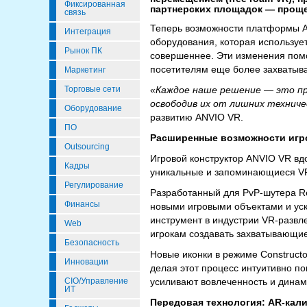
Фиксированная
партнерских площадок — проще
связь
Теперь возможности платформы AN
Интеграция
оборудования, которая используе
Рынок ПК
совершеннее. Эти изменения помо
посетителям еще более захватыв
Маркетинг
Торговые сети
«
Каждое наше решение — это п
освободив их от лишних технич
Оборудование
развитию ANVIO VR.
ПО
Расширенные возможности игро
Outsourcing
Игровой конструктор ANVIO VR вд
Кадры
уникальные и запоминающиеся VR
Регулирование
Разработанный для PvP-шутера Re
Финансы
новыми игровыми объектами и уск
инструмент в индустрии VR-развл
Web
игрокам создавать захватывающие
Безопасность
Новые иконки в режиме Construct
Инновации
делая этот процесс интуитивно п
CIO/Управление
усиливают вовлеченность и динам
ИТ
Передовая технология: AR-кал