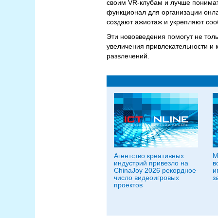
своим VR-клубам и лучше понимат
функционал для организации онл
создают ажиотаж и укрепляют соо
Эти нововведения помогут не тол
увеличения привлекательности и 
развлечений.
Агентство креативных
М
индустрий привезло на
в
ChinaJoy 2026 рекордное
и
число видеоигровых
з
проектов