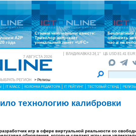
Станем чемпионами вместе:
Бесплатный 
лучшим A2P
Триколор запускает
обновить не
20 года
уникальный пакет «UFC»
час и не всп
ВЛАДИКАВКАЗ
24.1
°
ЦБ
USD 81.41 EUR 
7 АВГУСТА 2026
ВЫБРАТЬ РЕГИОН
> Релизы
Ы
IT КЛАСС
КОЛОНКА РЕДАКТОРА
IT РЕЙТИНГ
ТЕСТОВЫЙ СТЕНД
РЕЛИЗ
ило технологию калибровки
 разработчик игр в сфере виртуальной реальности со свобо
представил обновления, которые сделают игры еще увлекатель