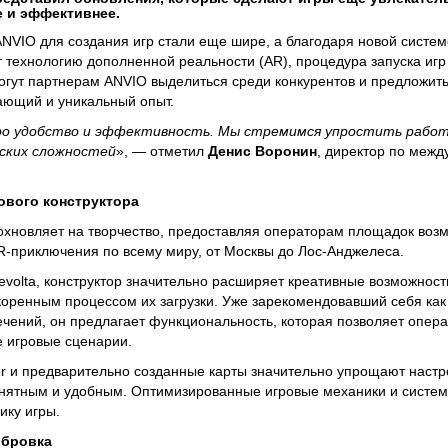
 и эффективнее.
VIO для создания игр стали еще шире, а благодаря новой систем
т технологию дополненной реальности (AR), процедура запуска игр
гут партнерам ANVIO выделиться среди конкурентов и предложит
ающий и уникальный опыт.
ро удобство и эффективность. Мы стремимся упростить работ
еских сложностей
», — отметил
Денис Воронин
, директор по меж
вого конструктора
охновляет на творчество, предоставляя операторам площадок возм
-приключения по всему миру, от Москвы до Лос-Анджелеса.
volta, конструктор значительно расширяет креативные возможност
оренным процессом их загрузки. Уже зарекомендовавший себя как
ечений, он предлагает функциональность, которая позволяет опер
 игровые сценарии.
or и предварительно созданные карты значительно упрощают настро
онятным и удобным. Оптимизированные игровые механики и систем
ику игры.
ибровка