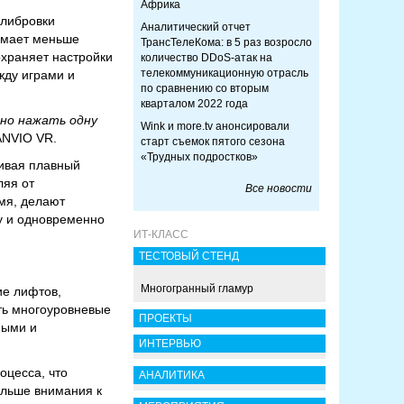
Африка
алибровки
Аналитический отчет
нимает меньше
ТрансТелеКома: в 5 раз возросло
охраняет настройки
количество DDoS-атак на
телекоммуникационную отрасль
жду играми и
по сравнению со вторым
кварталом 2022 года
но нажать одну
Wink и more.tv анонсировали
ANVIO VR.
старт съемок пятого сезона
«Трудных подростков»
чивая плавный
ляя от
Все новости
мя, делают
у и одновременно
ИТ-КЛАСС
ТЕСТОВЫЙ СТЕНД
Многогранный гламур
е лифтов,
ть многоуровневые
ПРОЕКТЫ
ными и
ИНТЕРВЬЮ
оцесса, что
АНАЛИТИКА
ольше внимания к