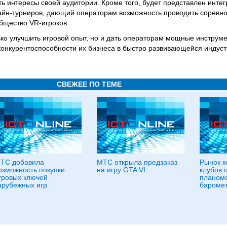
ь интересы своей аудитории. Кроме того, будет представлен инте
айн-турниров, дающий операторам возможность проводить соревно
бщество VR-игроков.
ько улучшить игровой опыт, но и дать операторам мощные инструм
конкурентоспособности их бизнеса в быстро развивающейся индус
СВЕЖЕЕ ПО ТЕМЕ
ТС добавила
МТС открыла предзаказ
Рынок 
озможность покупки
на игру GTA VI
клубов 
гровых ключей
планоме
арубежных игр
бароме