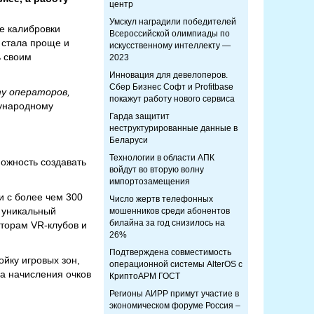
центр
Умскул наградили победителей
е калибровки
Всероссийской олимпиады по
 стала проще и
искусственному интеллекту —
ь своим
2023
Инновация для девелоперов.
Сбер Бизнес Софт и Profitbase
у операторов,
покажут работу нового сервиса
дународному
Гарда защитит
неструктурированные данные в
Беларуси
Технологии в области АПК
ожность создавать
войдут во вторую волну
импортозамещения
и с более чем 300
Число жертв телефонных
 уникальный
мошенников среди абонентов
билайна за год снизилось на
аторам VR-клубов и
26%
Подтверждена совместимость
йку игровых зон,
операционной системы AlterOS с
а начисления очков
КриптоАРМ ГОСТ
Регионы АИРР примут участие в
экономическом форуме Россия –