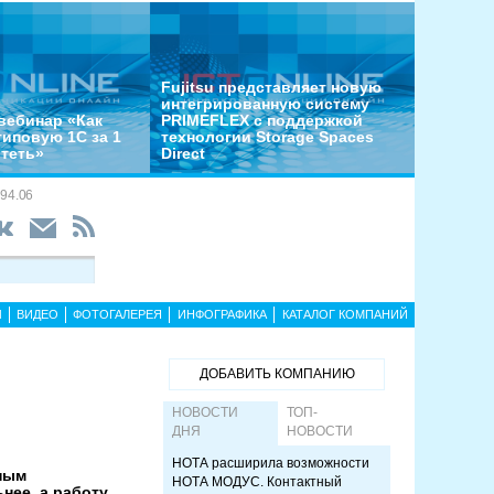
Fujitsu представляет новую
интегрированную систему
вебинар «Как
PRIMEFLEX с поддержкой
типовую 1С за 1
технологии Storage Spaces
отеть»
Direct
94.06
Ы
ВИДЕО
ФОТОГАЛЕРЕЯ
ИНФОГРАФИКА
КАТАЛОГ КОМПАНИЙ
ДОБАВИТЬ КОМПАНИЮ
НОВОСТИ
ТОП-
ДНЯ
НОВОСТИ
НОТА расширила возможности
дным
НОТА МОДУС. Контактный
нее, а работу