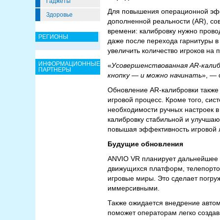
Гаджеты
Для повышения операционной эфф
Здоровье
дополненной реальности (AR), со
времени: калибровку нужно провод
РЕГИОНЫ
даже после перехода гарнитуры в
увеличить количество игроков на 
ИНФОРМАЦИОННЫЕ
«
Усовершенствованная AR-калиб
ПАРТНЕРЫ
кнопку — и можно начинать
», —
Обновление AR-калибровки также 
игровой процесс. Кроме того, сис
необходимости ручных настроек в
калибровку стабильной и улучшаю
повышая эффективность игровой 
Будущие обновления
ANVIO VR планирует дальнейшее 
движущихся платформ, телепортов
игровые миры. Это сделает погру
иммерсивными.
Также ожидается внедрение автом
поможет операторам легко создав