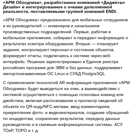
«АРМ Обходчика», разработанное компанией «Диджитал
Дизайн» и интегрированное с очками дополненной
реальности, поставляемыми группой компаний ENDI.
«АРМ Обходчика» предназначено для мобильных сотрудников
и их руководителей — инженеров и начальников
производственных подразделений. Первые, работая в
мобильном приложении, собирают и передают информацию о
результатах осмотра оборудования. Вторые — планируют
задания, контролируют персонал и состояние объектов,
формируют отчеты, подключаясь к системе через веб-
интерфейс. Решение зарегистрировано в Едином реестре
российских программ для ЭВМ и баз данных, поддерживает
импортонезависимые ОС Linux и СУБД PostgreSQL.
С применением технологий AR информация приложения «АРМ
Обходчика» будет выводиться на очки, а взаимодействие с
системой осуществляться с помощью голосовых команд или
джойстика, включая распознавание и просмотр сведений об
объекте по QR-коду/NFC-меткам, ввод комментариев,
прикрепление фото- и видеоматериалов, создание обращений
по инцидентам, сохранение результатов, передачу данных
руководителю и в смежные информационные системы: АСУ
ТОиР, ТОРО и т. д.