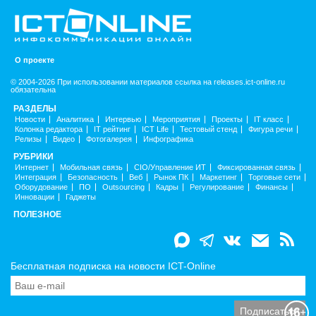
О проекте
© 2004-2026 При использовании материалов ссылка на releases.ict-online.ru
обязательна
РАЗДЕЛЫ
Новости
Аналитика
Интервью
Мероприятия
Проекты
IT класс
Колонка редактора
IT рейтинг
ICT Life
Тестовый стенд
Фигура речи
Релизы
Видео
Фотогалерея
Инфографика
РУБРИКИ
Интернет
Мобильная связь
CIO/Управление ИТ
Фиксированная связь
Интеграция
Безопасность
Веб
Рынок ПК
Маркетинг
Торговые сети
Оборудование
ПО
Outsourcing
Кадры
Регулирование
Финансы
Инновации
Гаджеты
ПОЛЕЗНОЕ
Бесплатная подписка на новости ICT-Online