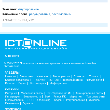
Тематики:
Регулирование
Ключевые слова:
регулирование
,
беспилотники
А ЗНАЕТЕ ЛИ ВЫ, ЧТО:
О проекте
© 2004-2026 При использовании материалов ссылка на releases.ict-online.ru
обязательна
РАЗДЕЛЫ
Новости
Аналитика
Интервью
Мероприятия
Проекты
IT класс
Колонка редактора
IT рейтинг
ICT Life
Тестовый стенд
Фигура речи
Релизы
Видео
Фотогалерея
Инфографика
РУБРИКИ
Интернет
Мобильная связь
CIO/Управление ИТ
Фиксированная связь
Интеграция
Безопасность
Веб
Рынок ПК
Маркетинг
Торговые сети
Оборудование
ПО
Outsourcing
Кадры
Регулирование
Финансы
Инновации
Гаджеты
ПОЛЕЗНОЕ