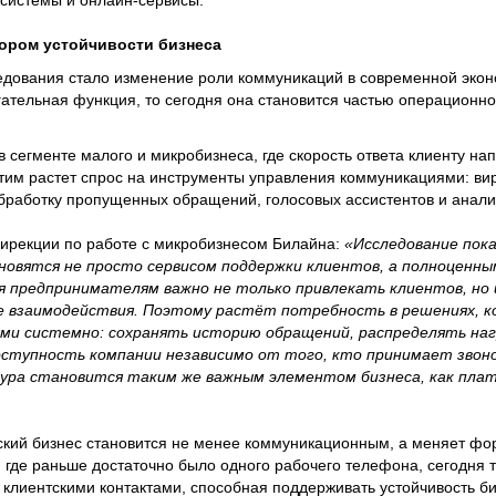
системы и онлайн-сервисы.
ором устойчивости бизнеса
едования стало изменение роли коммуникаций в современной экон
гательная функция, то сегодня она становится частью операционн
 сегменте малого и микробизнеса, где скорость ответа клиенту на
 этим растет спрос на инструменты управления коммуникациями: в
работку пропущенных обращений, голосовых ассистентов и аналит
дирекции по работе с микробизнесом Билайна:
«Исследование пок
новятся не просто сервисом поддержки клиентов, а полноценн
я предпринимателям важно не только привлекать клиентов, но 
е взаимодействия. Поэтому растёт потребность в решениях,
ями системно: сохранять историю обращений, распределять наг
ступность компании независимо от того, кто принимает звоно
ра становится таким же важным элементом бизнеса, как плат
ский бизнес становится не менее коммуникационным, а меняет фо
 где раньше достаточно было одного рабочего телефона, сегодня 
клиентскими контактами, способная поддерживать устойчивость би