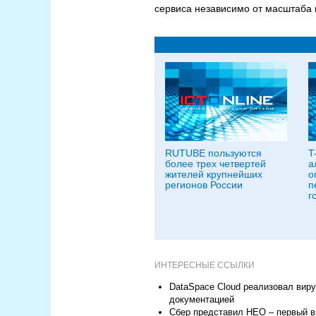
сервиса независимо от масштаба 
RUTUBE пользуются
T
более трех четвертей
а
жителей крупнейших
о
регионов России
п
г
ИНТЕРЕСНЫЕ ССЫЛКИ
DataSpace Cloud реализовал вир
документацией
Сбер представил НЕО – первый в