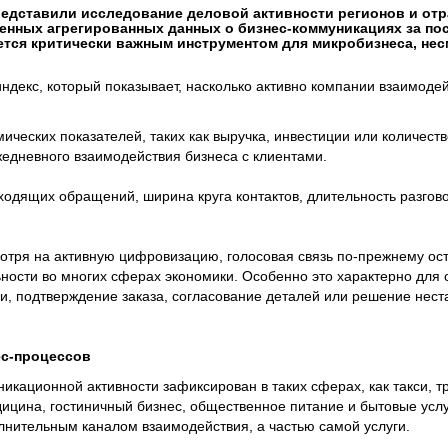
редставили исследование деловой активности регионов и отр
ченных агрегированных данных о бизнес-коммуникациях за по
ется критически важным инструментом для микробизнеса, нес
ндекс, который показывает, насколько активно компании взаимоде
ических показателей, таких как выручка, инвестиции или количест
жедневного взаимодействия бизнеса с клиентами.
ходящих обращений, ширина круга контактов, длительность разгово
мотря на активную цифровизацию, голосовая связь по-прежнему о
ости во многих сферах экономики. Особенно это характерно для о
ии, подтверждение заказа, согласование деталей или решение нес
ес-процессов
кационной активности зафиксирован в таких сферах, как такси, т
ицина, гостиничный бизнес, общественное питание и бытовые услу
олнительным каналом взаимодействия, а частью самой услуги.