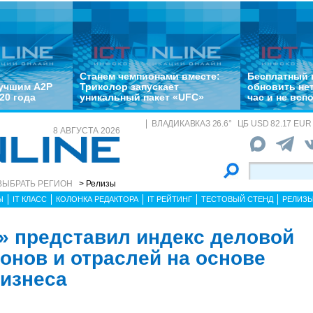
Станем чемпионами вместе:
Бесплатный 
лучшим A2P
Триколор запускает
обновить не
20 года
уникальный пакет «UFC»
час и не всп
ВЛАДИКАВКАЗ
26.6
°
ЦБ
USD 82.17 EUR 
8 АВГУСТА 2026
ВЫБРАТЬ РЕГИОН
> Релизы
Ы
IT КЛАСС
КОЛОНКА РЕДАКТОРА
IT РЕЙТИНГ
ТЕСТОВЫЙ СТЕНД
РЕЛИЗ
» представил индекс деловой
онов и отраслей на основе
изнеса