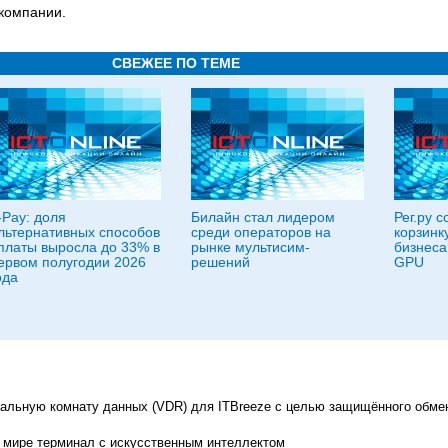
компании.
СВЕЖЕЕ ПО ТЕМЕ
-Pay: доля
Билайн стал лидером
Рег.ру 
льтернативных способов
среди операторов на
корзинк
платы выросла до 33% в
рынке мультисим-
бизнеса
ервом полугодии 2026
решений
GPU
ода
уальную комнату данных (VDR) для ITBreeze с целью защищённого обме
 мире терминал с искусственным интеллектом