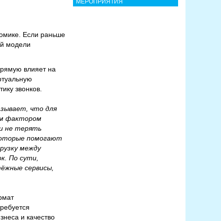
МЕРОПРИЯТИЯ
омике. Если раньше
ой модели
прямую влияет на
иртуальную
ику звонков.
азывает, что для
ым фактором
и не терять
 которые помогают
рузку между
к. По сути,
ёжные сервисы,
рмат
требуется
знеса и качество