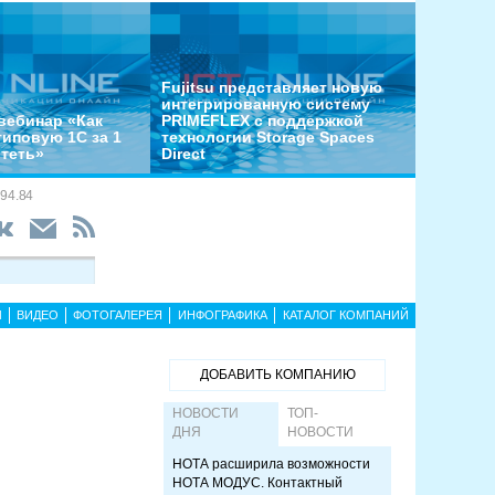
Fujitsu представляет новую
интегрированную систему
вебинар «Как
PRIMEFLEX с поддержкой
типовую 1С за 1
технологии Storage Spaces
отеть»
Direct
94.84
Ы
ВИДЕО
ФОТОГАЛЕРЕЯ
ИНФОГРАФИКА
КАТАЛОГ КОМПАНИЙ
ДОБАВИТЬ КОМПАНИЮ
НОВОСТИ
ТОП-
ДНЯ
НОВОСТИ
НОТА расширила возможности
НОТА МОДУС. Контактный