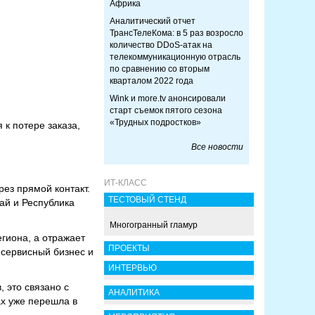
Африка
Аналитический отчет
ТрансТелеКома: в 5 раз возросло
количество DDoS-атак на
телекоммуникационную отрасль
по сравнению со вторым
кварталом 2022 года
Wink и more.tv анонсировали
старт съемок пятого сезона
«Трудных подростков»
к потере заказа,
Все новости
ИТ-КЛАСС
ез прямой контакт.
ТЕСТОВЫЙ СТЕНД
ай и Республика
Многогранный гламур
егиона, а отражает
ПРОЕКТЫ
 сервисный бизнес и
ИНТЕРВЬЮ
 это связано с
АНАЛИТИКА
ах уже перешла в