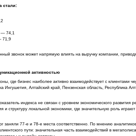
а стали:
,2
 — 74,1
 71,9
нный звонок может напрямую влиять на выручку компании, приводя 
муникационной активностью
ны, где бизнес наиболее активно взаимодействует с клиентами чер
а Ингушетия, Алтайский край, Пензенская область, Республика Алт
оказатель индекса не связан с уровнем экономического развития р
я и структуру локальной экономики, где значительную роль играют
г заняли 77-е и 78-е места соответственно. По мнению аналитиков,
лиентского пути: значительная часть взаимодействий в мегаполис