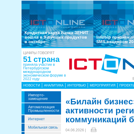
Кредитная карта Банка ЗЕНИТ
вошла в 9 лучших продуктов
Infobip признан 
в октябре
SMS вендором 20
ЦИФРЫ ГОВОРЯТ
51 страна
приняла участие в
Петербургском
международном
экономическом форуме в
2022 году
НОВОСТИ
АНАЛИТИКА
ИНТЕРВЬЮ
МЕРОПРИЯТИЯ
ПРОЕКТ
Импорто­
Замещение
«Билайн бизнес
Автоматизация
активности реги
Промышленности
коммуникаций б
Интернет
Мобильная связь
04.06.2026 |