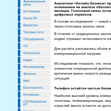
Фиксированная
Аналитики «билайн бизнеса» п
связь
основанное на анализе обезли
месяцев. Голосовая связь оста
Интеграция
цифровых сервисов.
Рынок ПК
В основе исследования — новый и
Маркетинг
через голосовые каналы связи.
Торговые сети
В отличие от традиционных эконом
индекс отражает интенсивность е
Оборудование
ПО
Для расчёта учитывались объём в
Outsourcing
коммуникационной нагрузки.
Кадры
Исследование показало, что, нес
Регулирование
элементом операционной деятельн
критически важны скорость реакц
Финансы
ситуаций.
Web
Безопасность
Телефон остаётся частью бизн
Инновации
Наиболее высокий уровень коммуни
логистика, телекоммуникации, мед
CIO/Управление
ИТ
отраслей звонок остается не доп