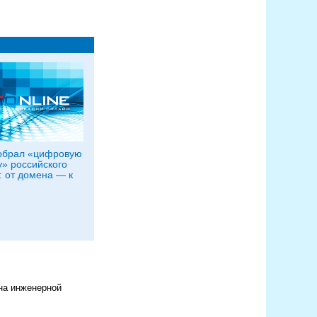
собрал «цифровую
у» российского
: от домена — к
на инженерной