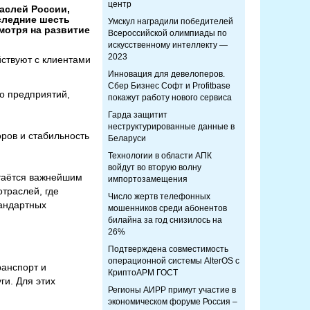
центр
аслей России,
следние шесть
Умскул наградили победителей
мотря на развитие
Всероссийской олимпиады по
искусственному интеллекту —
2023
йствуют с клиентами
Инновация для девелоперов.
Сбер Бизнес Софт и Profitbase
во предприятий,
покажут работу нового сервиса
Гарда защитит
неструктурированные данные в
ров и стабильность
Беларуси
Технологии в области АПК
войдут во вторую волну
стаётся важнейшим
импортозамещения
траслей, где
Число жертв телефонных
тандартных
мошенников среди абонентов
билайна за год снизилось на
26%
Подтверждена совместимость
операционной системы AlterOS с
ранспорт и
КриптоАРМ ГОСТ
ги. Для этих
Регионы АИРР примут участие в
экономическом форуме Россия –