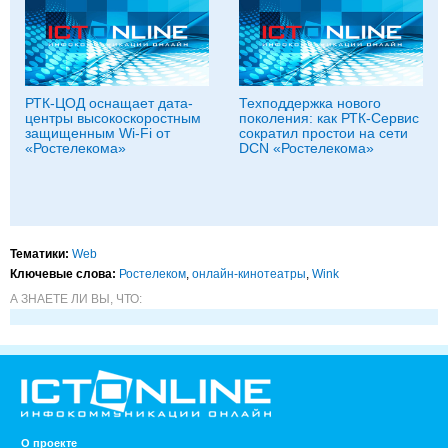
РТК-ЦОД оснащает дата-
Техподдержка нового
центры высокоскоростным
поколения: как РТК-Сервис
защищенным Wi-Fi от
сократил простои на сети
«Ростелекома»
DCN «Ростелекома»
Тематики:
Web
Ключевые слова:
Ростелеком
,
онлайн-кинотеатры
,
Wink
А ЗНАЕТЕ ЛИ ВЫ, ЧТО:
О проекте