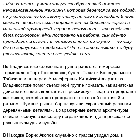
-
Мне кажется, у меня получился образ такой немного
неуравновешенной женщины, которая берется за все подряд,
но у которой, по большому счету, ничего не выходит. В тот
момент, когда ее семья переезжает из большого города в
маленький приморский, героиня вспоминает, что когда-то
была психологом. Муж постоянно на работе, сын где-то
пропадает, а сидеть в четырех стенах ей скучно — почему
бы не вернуться к профессии? Что из этого вышло, не буду
рассказывать, зрители все увидят сами.
Во Владивостоке съемочная группа работала в морском
терминале «Порт Поспелово», бухтах Тихая и Воевода, мысе
Тобизина и пещерах. Атмосферный Китайский квартал во
Владивостоке помог съемочной группе показать, как азиатская
действительность вплетается в российскую. Квартал предстанет
как живое, самобытное пространство со своей эстетикой и
ритмом. Шумный рынок, бар на крыше, украшенный резными
деревянными деталями, а характерные детали архитектуры
создают особую атмосферу пограничности, где пересекаются
разные культуры и судьбы.
В Находке Борис Акопов случайно с трассы увидел дом, в