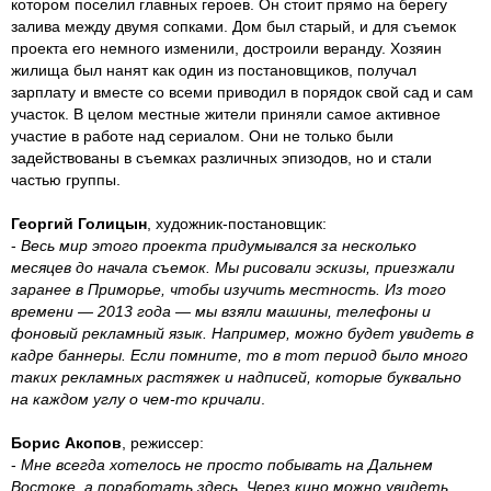
котором поселил главных героев. Он стоит прямо на берегу
залива между двумя сопками. Дом был старый, и для съемок
проекта его немного изменили, достроили веранду. Хозяин
жилища был нанят как один из постановщиков, получал
зарплату и вместе со всеми приводил в порядок свой сад и сам
участок. В целом местные жители приняли самое активное
участие в работе над сериалом. Они не только были
задействованы в съемках различных эпизодов, но и стали
частью группы.
Георгий Голицын
, художник-постановщик:
-
Весь мир этого проекта придумывался за несколько
месяцев до начала съемок. Мы рисовали эскизы, приезжали
заранее в Приморье, чтобы изучить местность. Из того
времени — 2013 года — мы взяли машины, телефоны и
фоновый рекламный язык. Например, можно будет увидеть в
кадре баннеры. Если помните, то в тот период было много
таких рекламных растяжек и надписей, которые буквально
на каждом углу о чем-то кричали
.
Борис Акопов
, режиссер:
-
Мне всегда хотелось не просто побывать на Дальнем
Востоке, а поработать здесь. Через кино можно увидеть