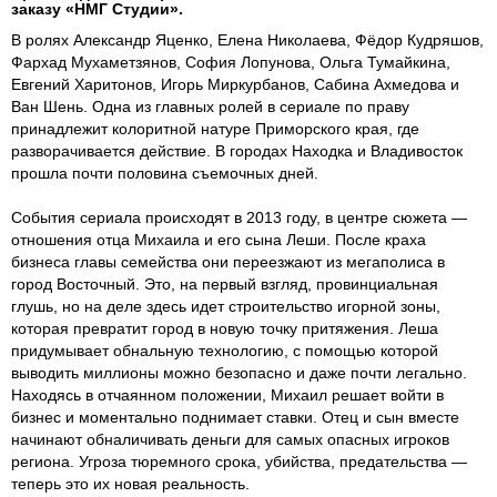
заказу «НМГ Студии».
В ролях Александр Яценко, Елена Николаева, Фёдор Кудряшов,
Фархад Мухаметзянов, София Лопунова, Ольга Тумайкина,
Евгений Харитонов, Игорь Миркурбанов, Сабина Ахмедова и
Ван Шень. Одна из главных ролей в сериале по праву
принадлежит колоритной натуре Приморского края, где
разворачивается действие. В городах Находка и Владивосток
прошла почти половина съемочных дней.
События сериала происходят в 2013 году, в центре сюжета —
отношения отца Михаила и его сына Леши. После краха
бизнеса главы семейства они переезжают из мегаполиса в
город Восточный. Это, на первый взгляд, провинциальная
глушь, но на деле здесь идет строительство игорной зоны,
которая превратит город в новую точку притяжения. Леша
придумывает обнальную технологию, с помощью которой
выводить миллионы можно безопасно и даже почти легально.
Находясь в отчаянном положении, Михаил решает войти в
бизнес и моментально поднимает ставки. Отец и сын вместе
начинают обналичивать деньги для самых опасных игроков
региона. Угроза тюремного срока, убийства, предательства —
теперь это их новая реальность.