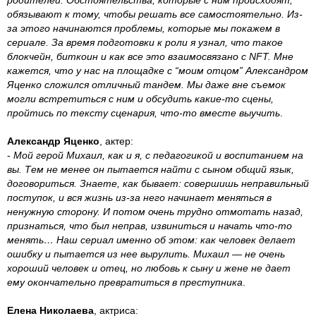
родителей. Обстоятельства, которые с ним происходят,
обязывают к тому, чтобы решать все самостоятельно. Из-
за этого начинаются проблемы, которые мы покажем в
сериале. За время подготовки к роли я узнал, что такое
блокчейн, биткоин и как все это взаимосвязано с NFT. Мне
кажется, что у нас на площадке с “моим отцом” Александром
Яценко сложился отличный тандем. Мы даже вне съемок
могли встретиться с ним и обсудить какие-то сцены,
пройтись по тексту сценария, что-то вместе выучить
.
Александр Яценко
, актер:
-
Мой герой Михаил, как и я, с педагогикой и воспитанием на
вы. Тем не менее он пытается найти с сыном общий язык,
договориться. Знаете, как бывает: совершишь неправильный
поступок, и вся жизнь из-за него начинает меняться в
ненужную сторону. И потом очень трудно отмотать назад,
признаться, что был неправ, извиниться и начать что-то
менять… Наш сериал именно об этом: как человек делает
ошибку и пытается из нее вырулить. Михаил — не очень
хороший человек и отец, но любовь к сыну и жене не дает
ему окончательно превратиться в преступника
.
Елена Николаева
, актриса: