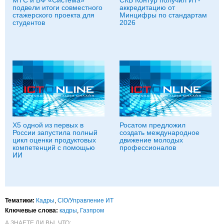
МТС и БФ «Система»
СКБ Контур получил ИТ-
подвели итоги совместного
аккредитацию от
стажерского проекта для
Минцифры по стандартам
студентов
2026
X5 одной из первых в
Росатом предложил
России запустила полный
создать международное
цикл оценки продуктовых
движение молодых
компетенций с помощью
профессионалов
ИИ
Тематики:
Кадры
,
CIO/Управление ИТ
Ключевые слова:
кадры
,
Газпром
А ЗНАЕТЕ ЛИ ВЫ, ЧТО: