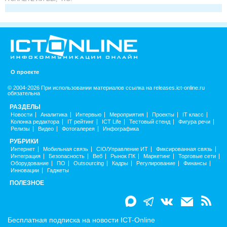
О проекте
© 2004-2026 При использовании материалов ссылка на releases.ict-online.ru
обязательна
РАЗДЕЛЫ
Новости
Аналитика
Интервью
Мероприятия
Проекты
IT класс
Колонка редактора
IT рейтинг
ICT Life
Тестовый стенд
Фигура речи
Релизы
Видео
Фотогалерея
Инфографика
РУБРИКИ
Интернет
Мобильная связь
CIO/Управление ИТ
Фиксированная связь
Интеграция
Безопасность
Веб
Рынок ПК
Маркетинг
Торговые сети
Оборудование
ПО
Outsourcing
Кадры
Регулирование
Финансы
Инновации
Гаджеты
ПОЛЕЗНОЕ
Бесплатная подписка на новости ICT-Online