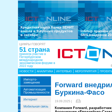
Кредитная карта Банка ЗЕНИТ
вошла в 9 лучших продуктов
Infobip признан 
в октябре
SMS вендором 20
ЦИФРЫ ГОВОРЯТ
51 страна
приняла участие в
Петербургском
международном
экономическом форуме в
2022 году
НОВОСТИ
АНАЛИТИКА
ИНТЕРВЬЮ
МЕРОПРИЯТИЯ
ПРОЕКТ
Импорто­
Замещение
Forward внедри
Автоматизация
Буркина-Фасо
Промышленности
Интернет
19.09.2025 |
Мобильная связь
Компания Forward, разработчик
Ассоциации «Евразийско-Сахел