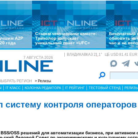
Станем чемпионами вместе:
Бесплатный 
лучшим A2P
Триколор запускает
обновить не
20 года
уникальный пакет «UFC»
час и не всп
ВЛАДИКАВКАЗ
21.1
°
ЦБ
USD 81.41 EUR 
7 АВГУСТА 2026
ВЫБРАТЬ РЕГИОН
> Релизы
Ы
IT КЛАСС
КОЛОНКА РЕДАКТОРА
IT РЕЙТИНГ
ТЕСТОВЫЙ СТЕНД
РЕЛИЗ
л систему контроля операторов
 BSS/OSS решений для автоматизации бизнеса, при активном
ьский Деловой Совет по экономическому и культурному сотр