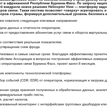
т в африканской Республике Буркина-Фасо. По запросу наци
d внедрили новое решение Helicopter View — платформу надз
ров связи. Такая система позволяет «сверху» агрегировать 
оров страны, формируя дополнительный уровень биллинга и
View охватило следующие ключевые направления:
дачи данных и отчетности операторов;
в от предоставления абонентам услуг связи и оборота виртуальн
их соответствия реальным показателям;
дотвращение схем фрода.
ализовано в самые сжатые сроки: благодаря эффективному проект
действию Ассоциации в вопросах построения эффективных коммуни
 операторами связи Буркина-Фасо, проект занял 8 месяцев.
ие компоненты технологической платформы:
 сбор событий (CDR, EDR) от операторов, нормализация и загрузка
анная среда хранения полученных и обработанных данных, аналит
индивидуальные прайс-листы,
ия, расчет налогов,
ализованный мониторинг с интерфейсами групповых дашбордов клю