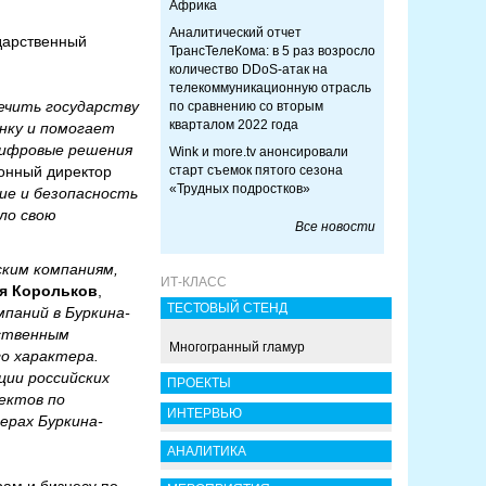
Африка
Аналитический отчет
ударственный
ТрансТелеКома: в 5 раз возросло
количество DDoS-атак на
телекоммуникационную отрасль
ечить государству
по сравнению со вторым
кварталом 2022 года
нку и помогает
цифровые решения
Wink и more.tv анонсировали
онный директор
старт съемок пятого сезона
«Трудных подростков»
ие и безопасность
ло свою
Все новости
ским компаниям,
ИТ-КЛАСС
я Корольков
,
ТЕСТОВЫЙ СТЕНД
паний в Буркина-
рственным
Многогранный гламур
о характера.
ии российских
ПРОЕКТЫ
оектов по
ИНТЕРВЬЮ
ерах Буркина-
АНАЛИТИКА