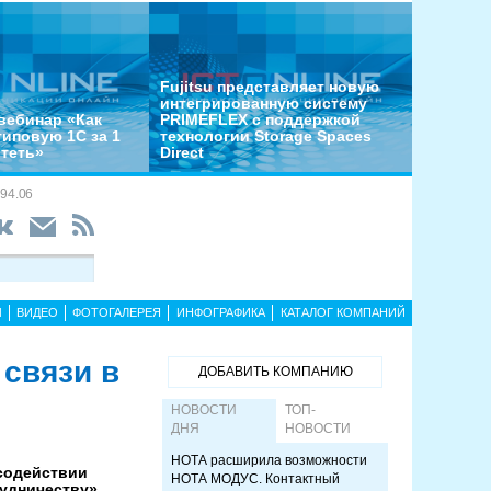
Fujitsu представляет новую
интегрированную систему
вебинар «Как
PRIMEFLEX с поддержкой
типовую 1С за 1
технологии Storage Spaces
отеть»
Direct
94.06
Ы
ВИДЕО
ФОТОГАЛЕРЕЯ
ИНФОГРАФИКА
КАТАЛОГ КОМПАНИЙ
 связи в
ДОБАВИТЬ КОМПАНИЮ
НОВОСТИ
ТОП-
ДНЯ
НОВОСТИ
НОТА расширила возможности
 содействии
НОТА МОДУС. Контактный
удничеству»,