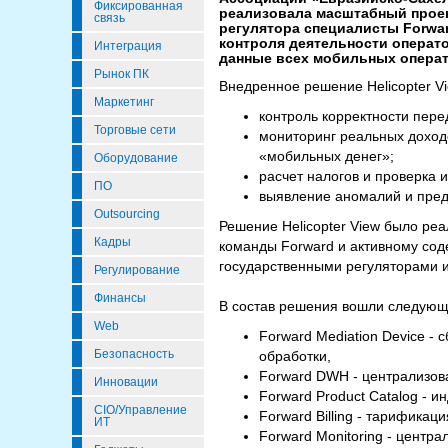
Фиксированная
реализовала масштабный проек
связь
регулятора специалисты Forwar
контроля деятельности операто
Интеграция
данные всех мобильных операт
Рынок ПК
Внедренное решение Helicopter 
Маркетинг
контроль корректности пере
Торговые сети
мониторинг реальных доходо
«мобильных денег»;
Оборудование
расчет налогов и проверка 
ПО
выявление аномалий и пре
Outsourcing
Решение Helicopter View было ре
Кадры
команды Forward и активному со
государственными регуляторами и
Регулирование
Финансы
В состав решения вошли следующ
Web
Forward Mediation Device -
Безопасность
обработки,
Forward DWH - централизов
Инновации
Forward Product Catalog - 
CIO/Управление
Forward Billing - тарификац
ИТ
Forward Monitoring - центр