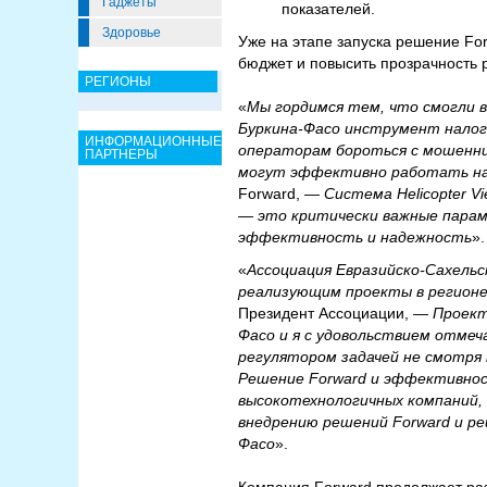
Гаджеты
показателей.
Здоровье
Уже на этапе запуска решение Fo
бюджет и повысить прозрачность 
РЕГИОНЫ
«
Мы гордимся тем, что смогли 
Буркина-Фасо инструмент налог
ИНФОРМАЦИОННЫЕ
операторам бороться с мошенни
ПАРТНЕРЫ
могут эффективно работать на
Forward, —
Система Helicopter 
— это критически важные парам
эффективность и надежность
».
«
Ассоциация Евразийско-Сахель
реализующим проекты в регионе 
Президент Ассоциации, —
Проект
Фасо и я с удовольствием отмеч
регулятором задачей не смотря
Решение Forward и эффективнос
высокотехнологичных компаний, 
внедрению решений Forward и ре
Фасо
».