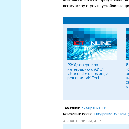
Компания Forward продолжает раз
всему миру строить устойчивые ц
РЖД завершила
Я
интеграцию с АИС
«
«Налог-3» с помощью
а
решения VK Tech
п
с
м
Тематики:
Интеграция
,
ПО
Ключевые слова:
внедрение
,
система
А ЗНАЕТЕ ЛИ ВЫ, ЧТО: