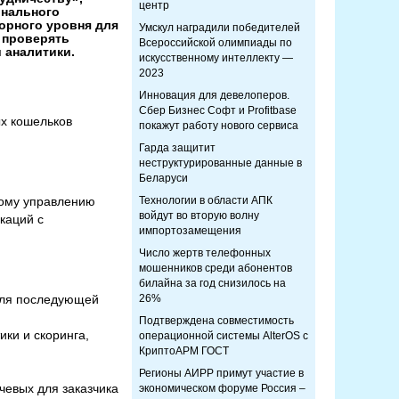
центр
онального
орного уровня для
Умскул наградили победителей
и проверять
Всероссийской олимпиады по
 аналитики.
искусственному интеллекту —
2023
Инновация для девелоперов.
Сбер Бизнес Софт и Profitbase
ых кошельков
покажут работу нового сервиса
Гарда защитит
неструктурированные данные в
Беларуси
ному управлению
Технологии в области АПК
войдут во вторую волну
каций с
импортозамещения
Число жертв телефонных
мошенников среди абонентов
билайна за год снизилось на
 для последующей
26%
Подтверждена совместимость
ики и скоринга,
операционной системы AlterOS с
КриптоАРМ ГОСТ
Регионы АИРР примут участие в
чевых для заказчика
экономическом форуме Россия –