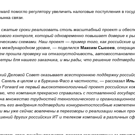
rward помогло регулятору увеличить налоговые поступления в гос
рынка связи.
в сжатые сроки реализовать столь масштабный проект и обесп
ового контроля, который одновременно повышает доверие к ры
ческими схемами. Наш проект — пример того, как российские 
 международном уровне,
— поделился
Максим Сысоев
, операци
View прошла проверку на отказоустойчивость, автовосстановлен
етры для нашего заказчика, и мы рады, что решение подтверди
ский Деловой Совет оказывает всестороннюю поддержку россий
Сахель в целом и в Буркина-Фасо в частности
, — рассказал
Иль
 Forward не первый высокотехнологичный проект российских ком
аю, что компания прекрасно справилась с поставленной госуда
 на множество трудностей технологического и организационног
ть его внедрения подтвердили конкурентоспособные компетенц
и мы уже сейчас вовлечены в переговоры о реализации новых пр
шений других российских ИТ и телеком компаний в различных сф