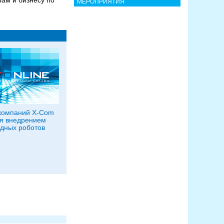
рам и бизнесу по
МЕРОПРИЯТИЯ
компаний X-Com
я внедрением
дных роботов