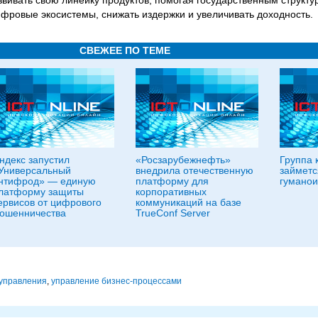
вивать свою линейку продуктов, помогая государственным структу
ифровые экосистемы, снижать издержки и увеличивать доходность.
СВЕЖЕЕ ПО ТЕМЕ
ндекс запустил
«Росзарубежнефть»
Группа 
Универсальный
внедрила отечественную
займетс
нтифрод» — единую
платформу для
гуманои
латформу защиты
корпоративных
ервисов от цифрового
коммуникаций на базе
ошенничества
TrueConf Server
 управления
,
управление бизнес-процессами