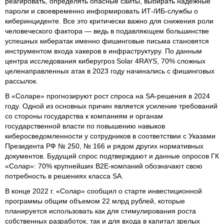
реагировать, определять опасные сайты, выбирать надежные
пароли и своевременно информировать ИТ-/ИБ-службы о
киберинциденте. Все это критически важно для снижения роли
человеческого фактора — ведь в подавляющем большинстве
успешных кибератак именно фишинговые письма становятся
инструментом входа хакеров в инфраструктуру. По данным
центра исследования киберугроз Solar 4RAYS, 70% сложных
целенаправленных атак в 2023 году начинались с фишинговых
рассылок.
В «Соларе» прогнозируют рост спроса на SA-решения в 2024
году. Одной из основных причин является усиление требований
со стороны государства к компаниям и органам
государственной власти по повышению навыков
киберосведомленности у сотрудников в соответствии с Указами
Президента РФ № 250, № 166 и рядом других нормативных
документов. Будущий спрос подтверждают и данные опросов ГК
«Солар»: 70% крупнейших B2E-компаний обозначают свою
потребность в решениях класса SA.
В конце 2022 г. «Солар» сообщил о старте инвестиционной
программы общим объемом 22 млрд рублей, которые
планируется использовать как для стимулирования роста
собственных разработок, так и для входа в капитал зрелых