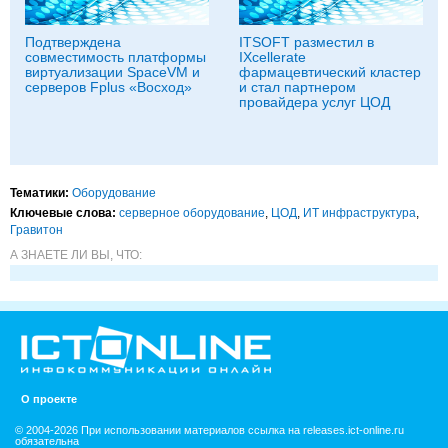
Подтверждена
ITSOFT разместил в
совместимость платформы
IXcellerate
виртуализации SpaceVM и
фармацевтический кластер
серверов Fplus «Восход»
и стал партнером
провайдера услуг ЦОД
Тематики:
Оборудование
Ключевые слова:
серверное оборудование
,
ЦОД
,
ИТ инфраструктура
,
Гравитон
А ЗНАЕТЕ ЛИ ВЫ, ЧТО:
О проекте
© 2004-2026 При использовании материалов ссылка на releases.ict-online.ru
обязательна