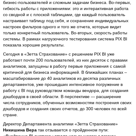
бизнес-пользователей и сложным задачам бизнеса. Во-первых,
гибкость работы с приложениями: это и интерактивная работа
со сводной и с плоской таблицами, где каждый пользователь
настраивает таблицу под себя, и сохранение индивидуальных
настроек фильтров одного и того же отчета, которые видит
только конкретный пользователь. Во-вторых, скорость работы
системы. В рамках нагрузочного тестирования система PIX BI
показала хорошие результаты.
Сегодня в «Зетта Страхование» с решением PIX BI уже
работают почти 200 пользователей, из них десяток с правами
аналитиков, запущены в работу первые приложения с самой
критичной для бизнеса информацией. В ближайших планах –
масштабирование до 40 аналитиков из десятка различных
департаментов, уже прошедших интенсивное погружение в
работу с BI под руководством команды вендора, для создания
дэшбордов в своей области. В перспективе — расширение
числа сотрудников, обученных возможностям построения своих
дэшбордов и создания своих отчетов, до 300 человек по всей
стране.
Директор Департамента аналитики «Зетта Страхование»
Никишина Вера
так отзывается о пройденном пути: