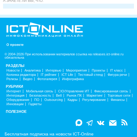
А ЗНАЕТЕ ЛИ ВЫ, ЧТО:
О проекте
© 2004-2026 При использовании материалов ссылка на releases.ict-online.ru
обязательна
РАЗДЕЛЫ
Новости
Аналитика
Интервью
Мероприятия
Проекты
IT класс
Колонка редактора
IT рейтинг
ICT Life
Тестовый стенд
Фигура речи
Релизы
Видео
Фотогалерея
Инфографика
РУБРИКИ
Интернет
Мобильная связь
CIO/Управление ИТ
Фиксированная связь
Интеграция
Безопасность
Веб
Рынок ПК
Маркетинг
Торговые сети
Оборудование
ПО
Outsourcing
Кадры
Регулирование
Финансы
Инновации
Гаджеты
ПОЛЕЗНОЕ
Бесплатная подписка на новости ICT-Online