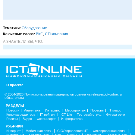
Тематики:
Оборудование
Ключевые слова:
ВКС
,
CTI компания
А ЗНАЕТЕ ЛИ ВЫ, ЧТО:
О проекте
© 2004-2026 При использовании материалов ссылка на releases.ict-online.ru
обязательна
РАЗДЕЛЫ
Новости
Аналитика
Интервью
Мероприятия
Проекты
IT класс
Колонка редактора
IT рейтинг
ICT Life
Тестовый стенд
Фигура речи
Релизы
Видео
Фотогалерея
Инфографика
РУБРИКИ
Интернет
Мобильная связь
CIO/Управление ИТ
Фиксированная связь