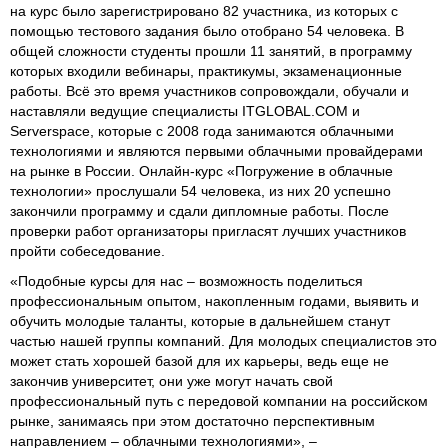
на курс было зарегистрировано 82 участника, из которых с
помощью тестового задания было отобрано 54 человека. В
общей сложности студенты прошли 11 занятий, в программу
которых входили вебинары, практикумы, экзаменационные
работы. Всё это время участников сопровождали, обучали и
наставляли ведущие специалисты ITGLOBAL.COM и
Serverspace, которые с 2008 года занимаются облачными
технологиями и являются первыми облачными провайдерами
на рынке в России. Онлайн-курс «Погружение в облачные
технологии» прослушали 54 человека, из них 20 успешно
закончили программу и сдали дипломные работы. После
проверки работ организаторы пригласят лучших участников
пройти собеседование.
«Подобные курсы для нас – возможность поделиться
профессиональным опытом, накопленным годами, выявить и
обучить молодые таланты, которые в дальнейшем станут
частью нашей группы компаний. Для молодых специалистов это
может стать хорошей базой для их карьеры, ведь еще не
закончив университет, они уже могут начать свой
профессиональный путь с передовой компании на российском
рынке, занимаясь при этом достаточно перспективным
направлением – облачными технологиями», –