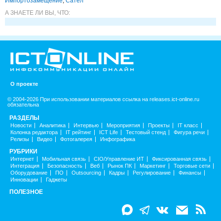
Импорто­замещение
,
Сател
А ЗНАЕТЕ ЛИ ВЫ, ЧТО:
О проекте
© 2004-2026 При использовании материалов ссылка на releases.ict-online.ru
обязательна
РАЗДЕЛЫ
Новости
Аналитика
Интервью
Мероприятия
Проекты
IT класс
Колонка редактора
IT рейтинг
ICT Life
Тестовый стенд
Фигура речи
Релизы
Видео
Фотогалерея
Инфографика
РУБРИКИ
Интернет
Мобильная связь
CIO/Управление ИТ
Фиксированная связь
Интеграция
Безопасность
Веб
Рынок ПК
Маркетинг
Торговые сети
Оборудование
ПО
Outsourcing
Кадры
Регулирование
Финансы
Инновации
Гаджеты
ПОЛЕЗНОЕ