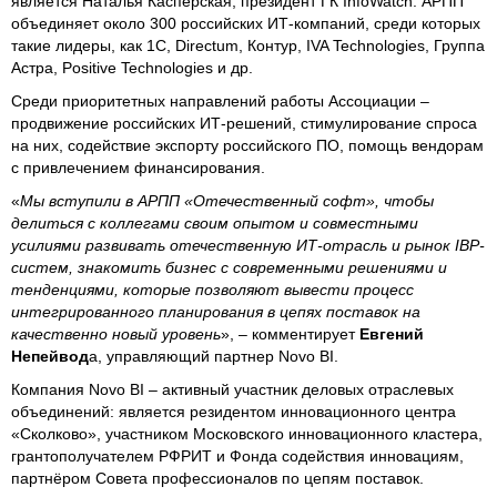
является Наталья Касперская, президент ГК InfoWatch. АРПП
объединяет около 300 российских ИТ-компаний, среди которых
такие лидеры, как 1С, Directum, Контур, IVA Technologies, Группа
Астра, Positive Technologies и др.
Среди приоритетных направлений работы Ассоциации –
продвижение российских ИТ-решений, стимулирование спроса
на них, содействие экспорту российского ПО, помощь вендорам
с привлечением финансирования.
«
Мы вступили в АРПП «Отечественный софт», чтобы
делиться с коллегами своим опытом и совместными
усилиями развивать отечественную ИТ-отрасль и рынок IBP-
систем, знакомить бизнес с современными решениями и
тенденциями, которые позволяют вывести процесс
интегрированного планирования в цепях поставок на
качественно новый уровень
», – комментирует
Евгений
Непейвод
а, управляющий партнер Novo BI.
Компания Novo BI – активный участник деловых отраслевых
объединений: является резидентом инновационного центра
«Сколково», участником Московского инновационного кластера,
грантополучателем РФРИТ и Фонда содействия инновациям,
партнёром Совета профессионалов по цепям поставок.