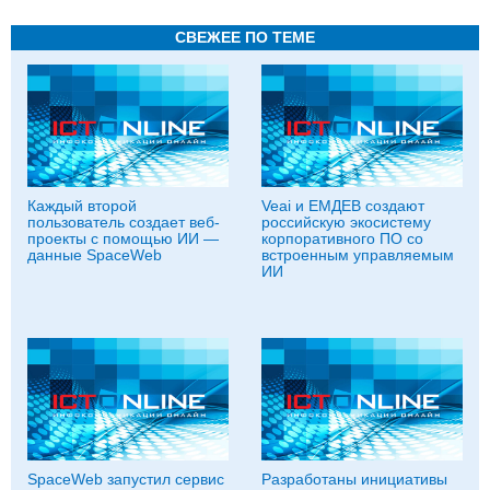
СВЕЖЕЕ ПО ТЕМЕ
Каждый второй
Veai и ЕМДЕВ создают
пользователь создает веб-
российскую экосистему
проекты с помощью ИИ —
корпоративного ПО со
данные SpaceWeb
встроенным управляемым
ИИ
SpaceWeb запустил сервис
Разработаны инициативы