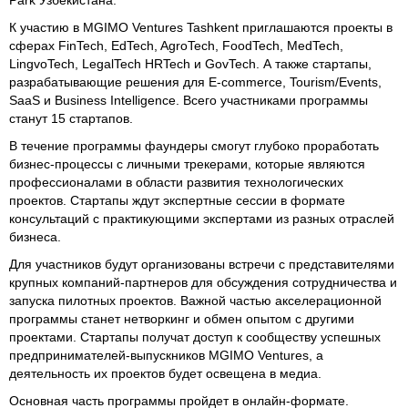
Park Узбекистана.
К участию в MGIMO Ventures Tashkent приглашаются проекты в
сферах FinTech, EdTech, AgroTeсh, FoodTech, MedTech,
LingvoTech, LegalTech HRTech и GovTech. А также стартапы,
разрабатывающие решения для E-commerce, Tourism/Events,
SaaS и Business Intelligence. Всего участниками программы
станут 15 стартапов.
В течение программы фаундеры смогут глубоко проработать
бизнес-процессы с личными трекерами, которые являются
профессионалами в области развития технологических
проектов. Стартапы ждут экспертные сессии в формате
консультаций с практикующими экспертами из разных отраслей
бизнеса.
Для участников будут организованы встречи с представителями
крупных компаний-партнеров для обсуждения сотрудничества и
запуска пилотных проектов. Важной частью акселерационной
программы станет нетворкинг и обмен опытом с другими
проектами. Стартапы получат доступ к сообществу успешных
предпринимателей-выпускников MGIMO Ventures, а
деятельность их проектов будет освещена в медиа.
Основная часть программы пройдет в онлайн-формате.