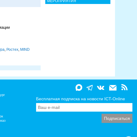
МЕРОПРИЯТИЯ
мации
ура
,
Ростех
,
MIND
ург
Бесплатная подписка на новости ICT-Online
ок
вказ