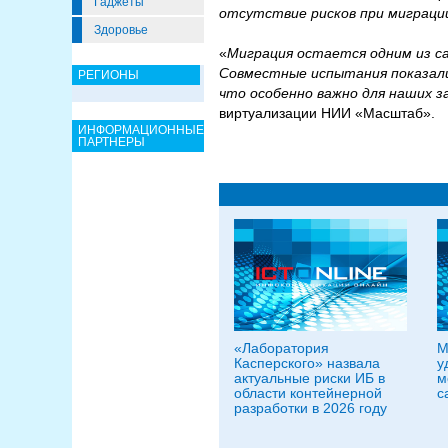
Гаджеты
отсутствие рисков при миграци
Здоровье
«
Миграция остается одним из с
Совместные испытания показали
РЕГИОНЫ
что особенно важно для наших з
виртуализации НИИ «Масштаб».
ИНФОРМАЦИОННЫЕ
ПАРТНЕРЫ
«Лаборатория
М
Касперского» назвала
у
актуальные риски ИБ в
м
области контейнерной
с
разработки в 2026 году