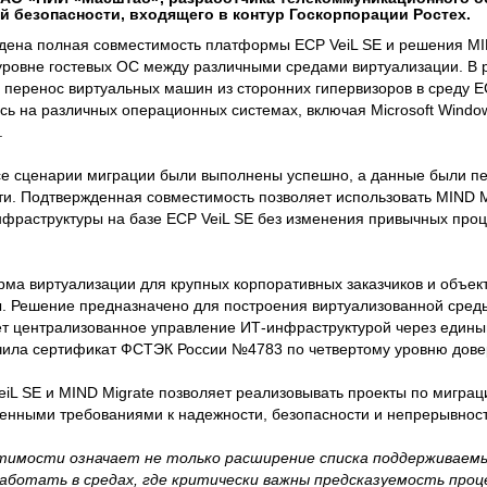
 безопасности, входящего в контур Госкорпорации Ростех.
дена полная совместимость платформы ECP VeiL SE и решения MI
уровне гостевых ОС между различными средами виртуализации. В 
перенос виртуальных машин из сторонних гипервизоров в среду EC
сь на различных операционных системах, включая Microsoft Window
.
все сценарии миграции были выполнены успешно, а данные были п
и. Подтвержденная совместимость позволяет использовать MIND M
фраструктуры на базе ECP VeiL SE без изменения привычных про
рма виртуализации для крупных корпоративных заказчиков и объек
 Решение предназначено для построения виртуализованной среды
ет централизованное управление ИТ-инфраструктурой через едины
чила сертификат ФСТЭК России №4783 по четвертому уровню дове
iL SE и MIND Migrate позволяет реализовывать проекты по миграц
нными требованиями к надежности, безопасности и непрерывност
тимости означает не только расширение списка поддерживаем
ботать в средах, где критически важны предсказуемость проц