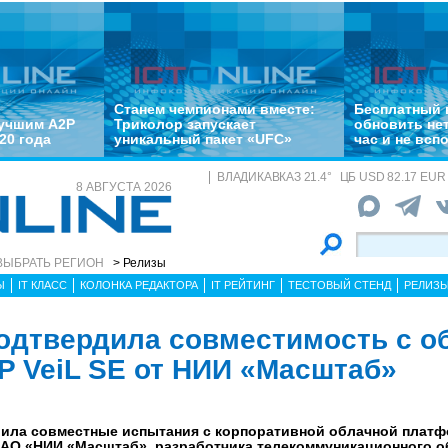
Станем чемпионами вместе:
Бесплатный 
лучшим A2P
Триколор запускает
обновить не
20 года
уникальный пакет «UFC»
час и не всп
ВЛАДИКАВКАЗ
21.4
°
ЦБ
USD 82.17 EUR 
8 АВГУСТА 2026
ВЫБРАТЬ РЕГИОН
> Релизы
Ы
IT КЛАСС
КОЛОНКА РЕДАКТОРА
IT РЕЙТИНГ
ТЕСТОВЫЙ СТЕНД
РЕЛИЗ
подтвердила совместимость с о
 VeiL SE от НИИ «Масштаб»
шила совместные испытания с корпоративной облачной платфо
) от АО «НИИ «Масштаб», разработчика телекоммуникационного 