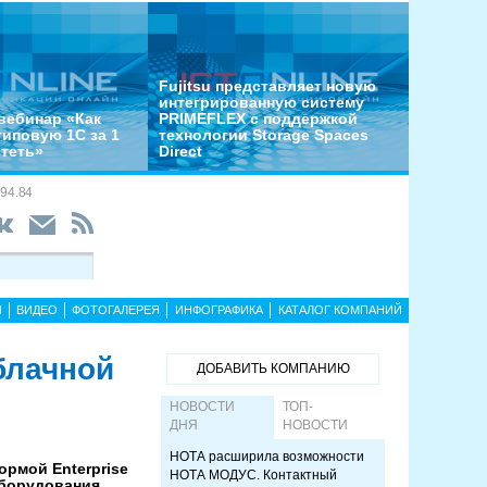
Fujitsu представляет новую
интегрированную систему
вебинар «Как
PRIMEFLEX с поддержкой
типовую 1С за 1
технологии Storage Spaces
отеть»
Direct
94.84
Ы
ВИДЕО
ФОТОГАЛЕРЕЯ
ИНФОГРАФИКА
КАТАЛОГ КОМПАНИЙ
блачной
ДОБАВИТЬ КОМПАНИЮ
НОВОСТИ
ТОП-
ДНЯ
НОВОСТИ
НОТА расширила возможности
рмой Enterprise
НОТА МОДУС. Контактный
оборудования,