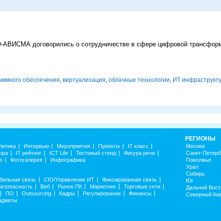
-АВИСМА договорились о сотрудничестве в сфере цифровой трансфор
аммного обеспечения
,
виртуализация
,
облачные технологии
,
ИТ инфраструкт
РЕГИОНЫ
литика
Интервью
Мероприятия
Проекты
IT класс
Москва
ора
IT рейтинг
ICT Life
Тестовый стенд
Фигура речи
Санкт-Петерб
о
Фотогалерея
Инфографика
Поволжье
Урал
Сибирь
бильная связь
CIO/Управление ИТ
Фиксированная связь
Юг
Безопасность
Веб
Рынок ПК
Маркетинг
Торговые сети
Дальний Вост
ПО
Outsourcing
Кадры
Регулирование
Финансы
Северный Ка
аджеты