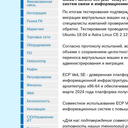
Фиксированная
систем связи и информационной
связь
По итогам тестирования подтверж
Интеграция
миграции виртуальных машин на 
Рынок ПК
специалисты компаний проверили 
обратно. Тестирование проводило
Маркетинг
Ubuntu 18.04 и Astra Linux CE 2.12
Торговые сети
Оборудование
Согласно протоколу испытаний, 
объеме с сохранением целостност
ПО
переноса виртуальных машин в ин
Outsourcing
администрирования и миграции.
Кадры
ECP VeiL SE - доверенная платфо
Регулирование
информационной инфраструктуры.
Финансы
архитектуры x86-64 и обеспечива
марте 2024 года платформа полу
Web
Безопасность
Совместное использование ECP Ve
информационных систем с повыше
Инновации
CIO/Управление
«
Для нас подтверждение совмес
ИТ
готовность наших технологий ра