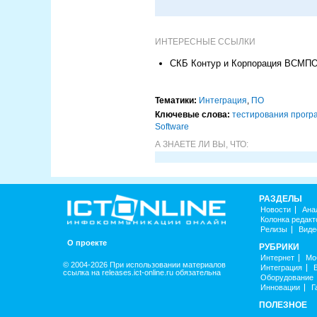
ИНТЕРЕСНЫЕ ССЫЛКИ
СКБ Контур и Корпорация ВСМПО
Тематики:
Интеграция
,
ПО
Ключевые слова:
тестирования прогр
Software
А ЗНАЕТЕ ЛИ ВЫ, ЧТО:
РАЗДЕЛЫ
Новости
Ана
Колонка редакт
Релизы
Виде
О проекте
РУБРИКИ
Интернет
Мо
© 2004-2026 При использовании материалов
Интеграция
ссылка на releases.ict-online.ru обязательна
Оборудование
Инновации
Г
ПОЛЕЗНОЕ