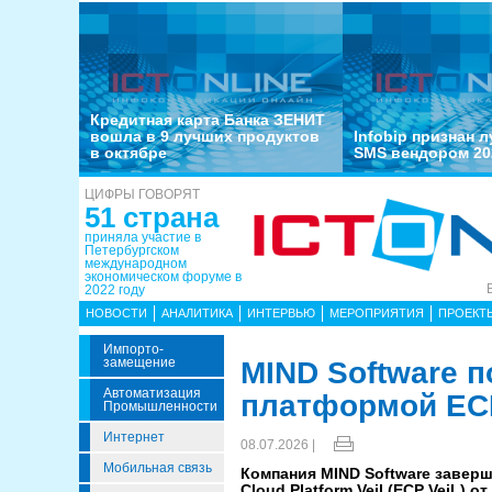
Кредитная карта Банка ЗЕНИТ
вошла в 9 лучших продуктов
Infobip признан 
в октябре
SMS вендором 20
ЦИФРЫ ГОВОРЯТ
51 страна
приняла участие в
Петербургском
международном
экономическом форуме в
2022 году
НОВОСТИ
АНАЛИТИКА
ИНТЕРВЬЮ
МЕРОПРИЯТИЯ
ПРОЕКТ
Импорто­
Замещение
MIND Software 
Автоматизация
платформой ECP
Промышленности
Интернет
08.07.2026 |
Мобильная связь
Компания MIND Software завер
Cloud Platform Veil (ECP VeiL