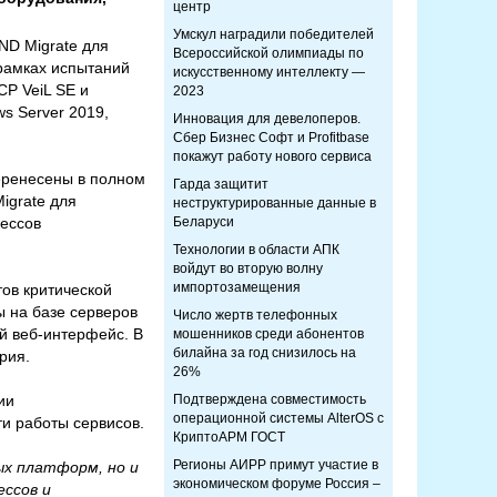
центр
Умскул наградили победителей
ND Migrate для
Всероссийской олимпиады по
рамках испытаний
искусственному интеллекту —
P VeiL SE и
2023
s Server 2019,
Инновация для девелоперов.
Сбер Бизнес Софт и Profitbase
покажут работу нового сервиса
еренесены в полном
Гарда защитит
igrate для
неструктурированные данные в
цессов
Беларуси
Технологии в области АПК
войдут во вторую волну
импортозамещения
тов критической
 на базе серверов
Число жертв телефонных
й веб-интерфейс. В
мошенников среди абонентов
билайна за год снизилось на
рия.
26%
ии
Подтверждена совместимость
операционной системы AlterOS с
и работы сервисов.
КриптоАРМ ГОСТ
Регионы АИРР примут участие в
ых платформ, но и
экономическом форуме Россия –
ессов и