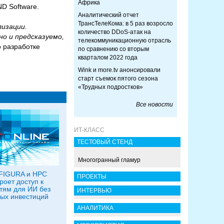
Африка
ND Software.
Аналитический отчет
ТрансТелеКома: в 5 раз возросло
лизации.
количество DDoS-атак на
о и предсказуемо,
телекоммуникационную отрасль
о разработке
по сравнению со вторым
кварталом 2022 года
Wink и more.tv анонсировали
старт съемок пятого сезона
«Трудных подростков»
Все новости
ИТ-КЛАСС
ТЕСТОВЫЙ СТЕНД
Многогранный гламур
 FIGURA и HPC
ПРОЕКТЫ
роет доступ к
ям для ИИ без
ИНТЕРВЬЮ
ых инвестиций
АНАЛИТИКА