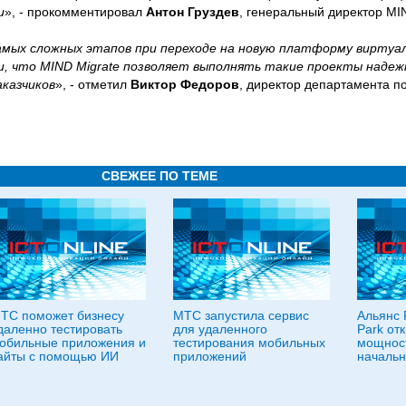
и
», - прокомментировал
Антон Груздев
, генеральный директор MI
амых сложных этапов при переходе на новую платформу виртуа
, что MIND Migrate позволяет выполнять такие проекты надежн
аказчиков
», - отметил
Виктор Федоров
, директор департамента п
СВЕЖЕЕ ПО ТЕМЕ
ТС поможет бизнесу
МТС запустила сервис
Альянс
даленно тестировать
для удаленного
Park отк
обильные приложения и
тестирования мобильных
мощност
айты с помощью ИИ
приложений
начальн