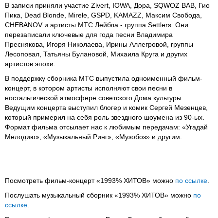
В записи приняли участие Zivert, IOWA, Дора, SQWOZ BAB, Гио
Пика, Dead Blonde, Mirele, GSPD, KAMAZZ, Максим Свобода,
CHEBANOV и артисты МТС Лейбла - группа Settlers. Они
перезаписали ключевые для года песни Владимира
Преснякова, Игоря Николаева, Ирины Аллегровой, группы
Лесоповал, Татьяны Булановой, Михаила Круга и других
артистов эпохи.
В поддержку сборника МТС выпустила одноименный фильм-
концерт, в котором артисты исполняют свои песни в
ностальгической атмосфере советского Дома культуры.
Ведущим концерта выступил блогер и комик Сергей Мезенцев,
который примерил на себя роль звездного шоумена из 90-ых.
Формат фильма отсылает нас к любимым передачам: «Угадай
Мелодию», «Музыкальный Ринг», «Музобоз» и другим.
Поcмотреть фильм-концерт «1993% ХИТОВ» можно
по ссылке
.
Послушать музыкальный сборник «1993% ХИТОВ» можно
по
ссылке
.