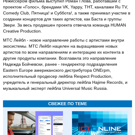
Режиссером фильма выступил Роман Глова, работавший с
проектом «Голос», брендами VK, Yappy, ТНТ, каналами Ru TV,
Comedy Club, Пятница! и Суббота!, а также принимал участие в
создании концертов для таких артистов, как Баста и группы
Звери. За весь продакшен проекта отвечала команда HUMAN
Creative Production.
МТС Лейбл - новое направление работы с артистами внутри
экосистемы. МТС Лейбл нацелен на выращивание новых
артистов по всем направлениям и интеграцию их контента в
другие продукты компании. Возглавила это направление
Надежда Бойчевски, ранее - гендиректор подразделения
Eastern Europe американского дистрибутора ONErpm,
исполнительный продюсер лейбла Respect Production,
учредитель и генеральный директор лейбла Hajime Records, и
музыкальный эксперт лейбла Universal Music Russia.
СВЕЖЕЕ ПО ТЕМЕ