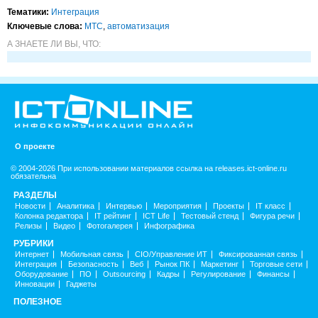
Тематики:
Интеграция
Ключевые слова:
МТС
,
автоматизация
А ЗНАЕТЕ ЛИ ВЫ, ЧТО:
О проекте
© 2004-2026 При использовании материалов ссылка на releases.ict-online.ru
обязательна
РАЗДЕЛЫ
Новости
Аналитика
Интервью
Мероприятия
Проекты
IT класс
Колонка редактора
IT рейтинг
ICT Life
Тестовый стенд
Фигура речи
Релизы
Видео
Фотогалерея
Инфографика
РУБРИКИ
Интернет
Мобильная связь
CIO/Управление ИТ
Фиксированная связь
Интеграция
Безопасность
Веб
Рынок ПК
Маркетинг
Торговые сети
Оборудование
ПО
Outsourcing
Кадры
Регулирование
Финансы
Инновации
Гаджеты
ПОЛЕЗНОЕ