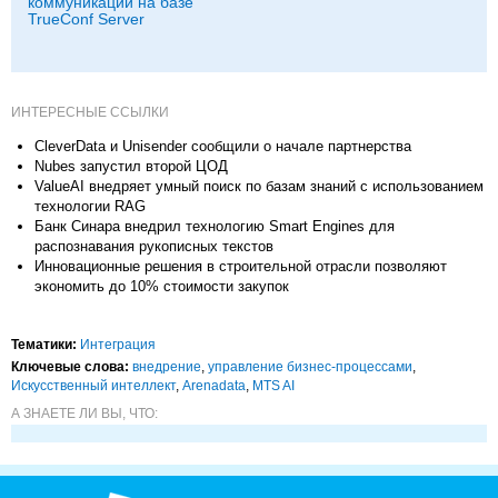
коммуникаций на базе
TrueConf Server
ИНТЕРЕСНЫЕ ССЫЛКИ
CleverData и Unisender сообщили о начале партнерства
Nubes запустил второй ЦОД
ValueAI внедряет умный поиск по базам знаний с использованием
технологии RAG
Банк Синара внедрил технологию Smart Engines для
распознавания рукописных текстов
Инновационные решения в строительной отрасли позволяют
экономить до 10% стоимости закупок
Тематики:
Интеграция
Ключевые слова:
внедрение
,
управление бизнес-процессами
,
Искусственный интеллект
,
Arenadata
,
MTS AI
А ЗНАЕТЕ ЛИ ВЫ, ЧТО: