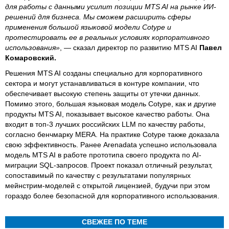
для работы с данными усилит позиции MTS AI на рынке ИИ-
решений для бизнеса. Мы сможем расширить сферы
применения большой языковой модели Cotype и
протестировать ее в реальных условиях корпоративного
использования»
, — сказал директор по развитию MTS AI
Павел
Комаровский.
Решения MTS AI созданы специально для корпоративного
сектора и могут устанавливаться в контуре компании, что
обеспечивает высокую степень защиты от утечки данных.
Помимо этого, большая языковая модель Cotype, как и другие
продукты MTS AI, показывает высокое качество работы. Она
входит в топ-3 лучших российских LLM по качеству работы,
согласно бенчмарку MERA. На практике Cotype также доказала
свою эффективность. Ранее Arenadata успешно использовала
модель MTS AI в работе прототипа своего продукта по AI-
миграции SQL-запросов. Проект показал отличный результат,
сопоставимый по качеству с результатами популярных
мейнстрим-моделей с открытой лицензией, будучи при этом
гораздо более безопасной для корпоративного использования.
СВЕЖЕЕ ПО ТЕМЕ