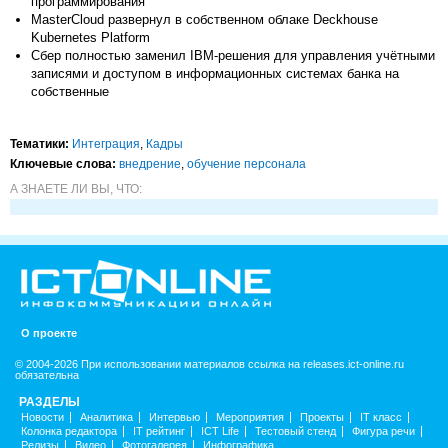
программирования
MasterCloud развернул в собственном облаке Deckhouse
Kubernetes Platform
Сбер полностью заменил IBM-решения для управления учётными
записями и доступом в информационных системах банка на
собственные
Тематики:
Интеграция
,
Кадры
Ключевые слова:
внедрение
,
обучение персонала
А ЗНАЕТЕ ЛИ ВЫ, ЧТО:
О проекте
© 2004-2026 При использовании материалов ссылка на releases.ict-online.ru
обязательна
РАЗДЕЛЫ
Новости
Аналитика
Интервью
Мероприятия
Проекты
IT класс
Колонка редактора
IT рейтинг
ICT Life
Тестовый стенд
Фигура речи
Релизы
Видео
Фотогалерея
Инфографика