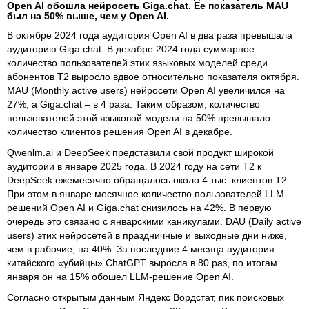
Open AI обошла нейросеть Giga.chat. Ее показатель MAU
был на 50% выше, чем у Open AI.
В октябре 2024 года аудитория Open AI в два раза превышала
аудиторию Giga.chat. В декабре 2024 года суммарное
количество пользователей этих языковых моделей среди
абонентов T2 выросло вдвое относительно показателя октября.
MAU (Monthly active users) нейросети Open AI увеличился на
27%, а Giga.chat – в 4 раза. Таким образом, количество
пользователей этой языковой модели на 50% превышало
количество клиентов решения Open AI в декабре.
Qwenlm.ai и DeepSeek представили свой продукт широкой
аудитории в январе 2025 года. В 2024 году на сети Т2 к
DeepSeek ежемесячно обращалось около 4 тыс. клиентов T2.
При этом в январе месячное количество пользователей LLM-
решений Open AI и Giga.chat снизилось на 42%. В первую
очередь это связано с январскими каникулами. DAU (Daily active
users) этих нейросетей в праздничные и выходные дни ниже,
чем в рабочие, на 40%. За последние 4 месяца аудитория
китайского «убийцы» ChatGPT выросла в 80 раз, по итогам
января он на 15% обошел LLM-решение Open AI.
Согласно открытым данным Яндекс Вордстат, пик поисковых