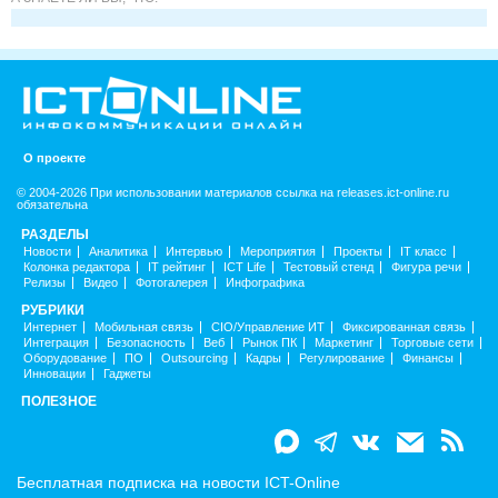
О проекте
© 2004-2026 При использовании материалов ссылка на releases.ict-online.ru
обязательна
РАЗДЕЛЫ
Новости
Аналитика
Интервью
Мероприятия
Проекты
IT класс
Колонка редактора
IT рейтинг
ICT Life
Тестовый стенд
Фигура речи
Релизы
Видео
Фотогалерея
Инфографика
РУБРИКИ
Интернет
Мобильная связь
CIO/Управление ИТ
Фиксированная связь
Интеграция
Безопасность
Веб
Рынок ПК
Маркетинг
Торговые сети
Оборудование
ПО
Outsourcing
Кадры
Регулирование
Финансы
Инновации
Гаджеты
ПОЛЕЗНОЕ
Бесплатная подписка на новости ICT-Online