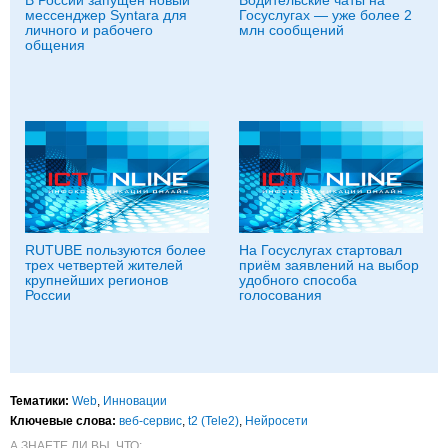
В России запущен новый
Водительские чаты на
мессенджер Syntara для
Госуслугах — уже более 2
личного и рабочего
млн сообщений
общения
RUTUBE пользуются более
На Госуслугах стартовал
трех четвертей жителей
приём заявлений на выбор
крупнейших регионов
удобного способа
России
голосования
Тематики:
Web
,
Инновации
Ключевые слова:
веб-сервис
,
t2 (Tele2)
,
Нейросети
А ЗНАЕТЕ ЛИ ВЫ, ЧТО: