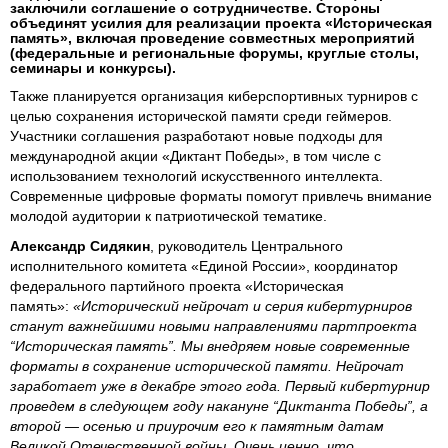
заключили соглашение о сотрудничестве. Стороны
объединят усилия для реализации проекта «Историческая
память», включая проведение совместных мероприятий
(федеральные и региональные форумы, круглые столы,
семинары и конкурсы).
Также планируется организация киберспортивных турниров с
целью сохранения исторической памяти среди геймеров.
Участники соглашения разработают новые подходы для
международной акции «Диктант Победы», в том числе с
использованием технологий искусственного интеллекта.
Современные цифровые форматы помогут привлечь внимание
молодой аудитории к патриотической тематике.
Александр Сидякин
, руководитель Центрального
исполнительного комитета «Единой России», координатор
федерального партийного проекта «Историческая
память»:
«Исторический нейрочат и серия кибертурниров
станут важнейшими новыми направлениями партпроекта
“Историческая память”. Мы внедряем новые современные
форматы в сохранение исторической памяти. Нейрочат
заработает уже в декабре этого года. Первый кибертурнир
проведем в следующем году накануне “Диктанта Победы”, а
второй — осенью и приурочим его к памятным датам
Великой Отечественной войны. Очень ценно, что