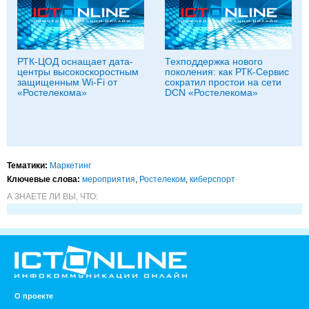
РТК-ЦОД оснащает дата-
Техподдержка нового
центры высокоскоростным
поколения: как РТК-Сервис
защищенным Wi-Fi от
сократил простои на сети
«Ростелекома»
DCN «Ростелекома»
Тематики:
Маркетинг
Ключевые слова:
мероприятия
,
Ростелеком
,
киберспорт
А ЗНАЕТЕ ЛИ ВЫ, ЧТО:
О проекте