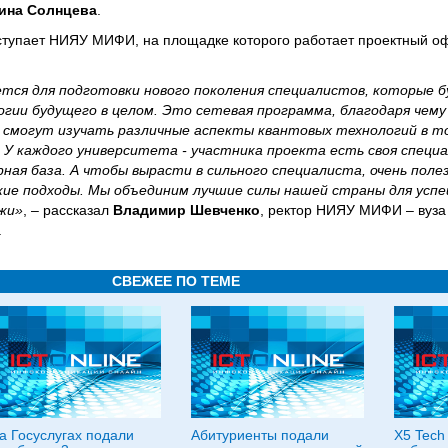
ина Солнцева
.
ступает НИЯУ МИФИ, на площадке которого работает проектный оф
тся для подготовки нового поколения специалистов, которые 
гии будущего в целом. Это сетевая программа, благодаря чему
 смогут изучать различные аспекты квантовых технологий в т
. У каждого университета - участника проекта есть своя специа
ая база. А чтобы вырасти в сильного специалиста, очень поле
кие подходы. Мы объединим лучшие силы нашей страны для усп
жи»
, – рассказал
Владимир Шевченко
, ректор НИЯУ МИФИ – вуза
.
СВЕЖЕЕ ПО ТЕМЕ
а Госуслугах подали
Абитуриенты подали
X5 Tech