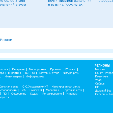
же более 3 млн
почти миллион заявлений
лабора
аявлений в вузы
в вузы на Госуслугах
Росатом
РЕГИОНЫ
литика
Интервью
Мероприятия
Проекты
IT класс
Москва
ора
IT рейтинг
ICT Life
Тестовый стенд
Фигура речи
Санкт-Петерб
о
Фотогалерея
Инфографика
Поволжье
Урал
Сибирь
бильная связь
CIO/Управление ИТ
Фиксированная связь
Юг
Безопасность
Веб
Рынок ПК
Маркетинг
Торговые сети
Дальний Вост
ПО
Outsourcing
Кадры
Регулирование
Финансы
Северный Ка
аджеты