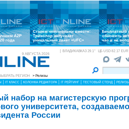
Станем чемпионами вместе:
Бесплатный 
лучшим A2P
Триколор запускает
обновить не
20 года
уникальный пакет «UFC»
час и не всп
ВЛАДИКАВКАЗ
29.1
°
ЦБ
USD 82.17 EUR 
9 АВГУСТА 2026
ВЫБРАТЬ РЕГИОН
> Релизы
Ы
IT КЛАСС
КОЛОНКА РЕДАКТОРА
IT РЕЙТИНГ
ТЕСТОВЫЙ СТЕНД
РЕЛИЗ
й набор на магистерскую про
ового университета, создаваемо
идента России