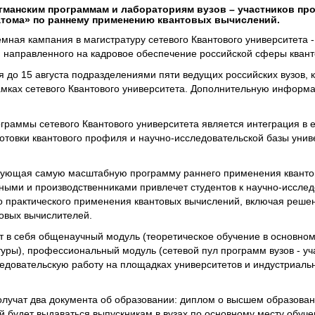
гманским программам и лабораториям вузов – участников прое
атома» по раннему применению квантовых вычислений.
мная кампания в магистратуру сетевого Квантового университета -
, направленного на кадровое обеспечение российской сферы квант
 до 15 августа подразделениями пяти ведущих российских вузов, 
амках сетевого Квантового университета. Дополнительную инфор
раммы сетевого Квантового университета является интеграция в 
отовки квантового профиля и научно-исследовательской базы унив
зующая самую масштабную программу раннего применения кванто
еными и производственниками привлечет студентов к научно-иссле
го практического применения квантовых вычислений, включая реше
овых вычислителей.
т в себя общенаучный модуль (теоретическое обучение в основно
ры), профессиональный модуль (сетевой пул программ вузов - уча
ледовательскую работу на площадках университетов и индустриаль
олучат два документа об образовании: диплом о высшем образова
й будет выдаваться выпускникам в вузах по основному месту обуче