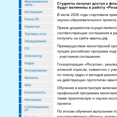
Фиксированная
Студенты получат доступ к фла
связь
будут включены в работу «Рос
Интеграция
В июле 2026 года стартовала прие
Рынок ПК
научно-образовательного проекта
Маркетинг
Прием документов осуществляется
соответствующие соглашения в р
Торговые сети
получить на сайте кванты.рф.
Оборудование
Преимуществом магистерской прог
ПО
лучших российских программ подг
Outsourcing
- участников соглашения.
Кадры
Госкорпорация «Росатом», реали
атомной отрасли, совместно с уч
Регулирование
по поиску задач и методов ранне
Финансы
на действующих прототипах квант
Web
Обучение в магистратуре включае
Безопасность
профильной программе магистрату
также практическую и научно-исс
Инновации
проекта.
CIO/Управление
ИТ
По итогам обучения выпускники п
государственного образца, которы