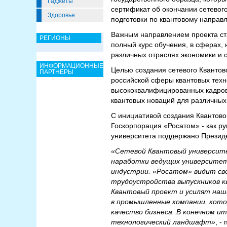
Гаджеты
сертификат об окончании сетевог
Здоровье
подготовки по квантовому направ
Важным направлением проекта ста
РЕГИОНЫ
полный курс обучения, в сферах,
различных отраслях экономики и 
ИНФОРМАЦИОННЫЕ
Целью создания сетевого Квантов
ПАРТНЕРЫ
российской сферы квантовых техно
высококвалифицированных кадров 
квантовых новаций для различных
С инициативой создания Квантовог
Госкорпорация «Росатом» - как р
университета поддержано Президе
«Сетевой Квантовый университе
наработки ведущих университет
индустрии. «Росатом» видит св
трудоустройства выпускников к
Квантовый проект и усилят наши
в промышленные компании, кото
качество бизнеса. В конечном 
технологический ландшафт»
, -