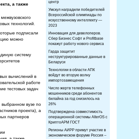
центр
кта, а также
Умскул наградили победителей
Всероссийской олимпиады по
 межвузовского
искусственному интеллекту —
овых технологий.
2023
которые подписали
Инновация для девелоперов.
Сбер Бизнес Софт и Profitbase
мацию можно
покажут работу нового сервиса
Гарда защитит
единую систему
неструктурированные данные в
ерситетов
Беларуси
Технологии в области АПК
войдут во вторую волну
вых вычислений в
импортозамещения
довательской работе
Число жертв телефонных
ние тестовых задач
мошенников среди абонентов
билайна за год снизилось на
м выбранном вузе по
26%
стников проекта), а
Подтверждена совместимость
ных партнеров
операционной системы AlterOS с
КриптоАРМ ГОСТ
Регионы АИРР примут участие в
нии
экономическом форуме Россия –
ния, а также