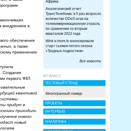
Африка
 программ
Аналитический отчет
ТрансТелеКома: в 5 раз возросло
количество DDoS-атак на
закончивших
телекоммуникационную отрасль
ым внедрением в
по сравнению со вторым
кварталом 2022 года
ового обеспечения
Wink и more.tv анонсировали
ченых, а также
старт съемок пятого сезона
«Трудных подростков»
ческому применению
Все новости
ступила
м. Создание
ИТ-КЛАСС
ам первого ФБТ.
ТЕСТОВЫЙ СТЕНД
азовательные
будущей квантовой
Многогранный гламур
 системы
ПРОЕКТЫ
ты придут в
ускники приходили
ИНТЕРВЬЮ
олучение нового
АНАЛИТИКА
оздаст новый
ологиям