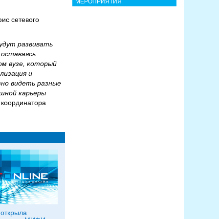
МЕРОПРИЯТИЯ
ис сетевого
будут развивать
 оставаясь
ом вузе, который
лизация и
зно видеть разные
ешной карьеры
 координатора
 открыла