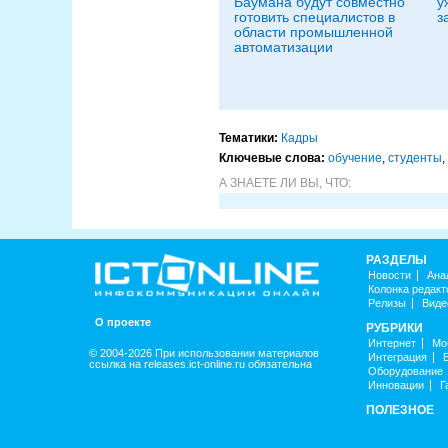
Баумана будут совместно
у
готовить специалистов в
з
области промышленной
автоматизации
Тематики:
Кадры
Ключевые слова:
обучение
,
студенты
,
А ЗНАЕТЕ ЛИ ВЫ, ЧТО:
РАЗДЕЛЫ
Новости
Ана
Колонка редакт
Релизы
Виде
О проекте
РУБРИКИ
Интернет
Мо
© 2004-2026 При использовании материалов
Интеграция
ссылка на releases.ict-online.ru обязательна
Оборудование
Инновации
Г
ПОЛЕЗНОЕ