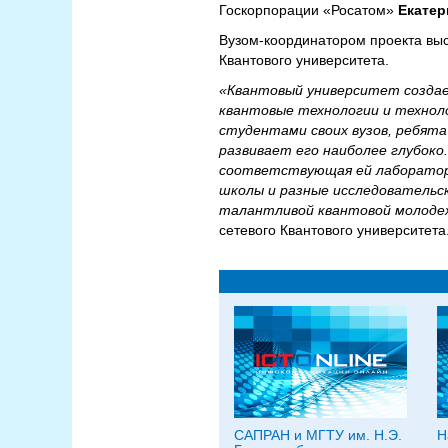
Госкорпорации «Росатом»
Екатер
Вузом-координатором проекта вы
Квантового университета.
«Квантовый университет создае
квантовые технологии и техноло
студентами своих вузов, ребята
развивает его наиболее глубоко
соответствующая ей лабораторн
школы и разные исследовательс
талантливой квантовой молоде
сетевого Квантового университета
САПРАН и МГТУ им. Н.Э.
Н