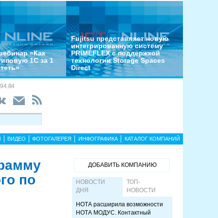
Fujitsu представляет новую
интегрированную систему
вебинар «Как
PRIMEFLEX с поддержкой
типовую 1С за 1
технологии Storage Spaces
отеть»
Direct
94.84
Ы
ВИДЕО
ФОТОГАЛЕРЕЯ
ИНФОГРАФИКА
КАТАЛОГ КОМПАНИЙ
грамму
ДОБАВИТЬ КОМПАНИЮ
го по
НОВОСТИ
ТОП-
ДНЯ
НОВОСТИ
НОТА расширила возможности
НОТА МОДУС. Контактный