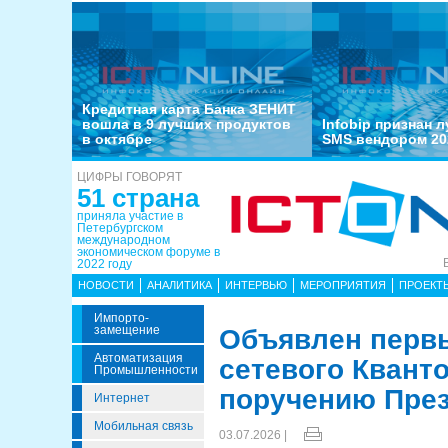
Кредитная карта Банка ЗЕНИТ
вошла в 9 лучших продуктов
Infobip признан 
в октябре
SMS вендором 20
ЦИФРЫ ГОВОРЯТ
51 страна
приняла участие в
Петербургском
международном
экономическом форуме в
2022 году
НОВОСТИ
АНАЛИТИКА
ИНТЕРВЬЮ
МЕРОПРИЯТИЯ
ПРОЕКТ
Импорто­
Замещение
Объявлен первы
Автоматизация
сетевого Квант
Промышленности
поручению През
Интернет
Мобильная связь
03.07.2026 |