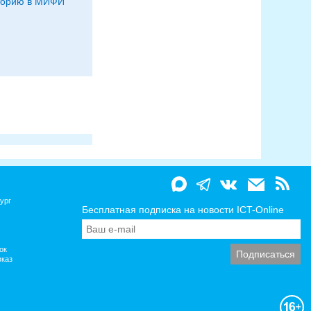
торию в МИФИ
ург
Бесплатная подписка на новости ICT-Online
ок
вказ