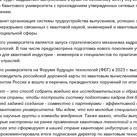
о Квантового университета с прохождением утвержденных сетевых
лению.
нет организация системы трудоустройства выпускников, успешно 
 неразрывно связанных с квантовой наукой, инженерией и квантов
социальной сферы.
ого университета является запуск стратегического механизма кадр
логий. В том числе предусмотрена подготовка нового поколения у
для квантовой индустрии - инженеров и специалистов по практи
 отраслей.
о университета на Форуме будущих технологий (ФБТ) в 2023 г. вы
уководитель российской дорожной карты по квантовым вычисления
нтом России и вошло в перечень президентских поручений по итог
т – это способ собрать воедино все исследовательские и обр
ов страны, чтобы построить систему подготовки кадров для 
оей задачей создание - совместно с партнерами - эффективной
вантового университета. Мы ждем, что его молодые специалис
 научные группы и команды внедрения. Также важно, чтобы вып
рые настроены на ранее применение квантовых технологий и п
итоге это сформирует в нашей стране квантовую индустрию и с
 прокомментировала итоги подписания директор по квантовым техн