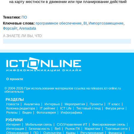
на карту местности в движении или при планировании действий
Тематики:
ПО
Ключевые слова:
программное обеспечение
,
BI
,
Импорто­замещение
,
Форсайт
,
Arenadata
А ЗНАЕТЕ ЛИ ВЫ, ЧТО:
О проекте
© 2004-2026 При использовании материалов ссылка на releases.ict-online.ru
обязательна
РАЗДЕЛЫ
Новости
Аналитика
Интервью
Мероприятия
Проекты
IT класс
Колонка редактора
IT рейтинг
ICT Life
Тестовый стенд
Фигура речи
Релизы
Видео
Фотогалерея
Инфографика
РУБРИКИ
Интернет
Мобильная связь
CIO/Управление ИТ
Фиксированная связь
Интеграция
Безопасность
Веб
Рынок ПК
Маркетинг
Торговые сети
Оборудование
ПО
Outsourcing
Кадры
Регулирование
Финансы