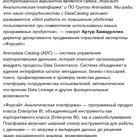
востребованных вариантов является связка „Форсайт.
Аналитическая платформа“ и ПО Группы Arenadata. Мы рады,
что наше сотрудничество с DataCatalog активно
развивается, идёт работа по повышению удобства
пользователей при совместном использовании наших
программных продуктов
», — говорит
Артур Хамидуллин
,
директор департамента продвижения отраслевой экспертизы
«Форсайт».
Arenadata Catalog (ADС) — система управления
корпоративными данными, которая помогает организациям
внедрять процессы Data Governance. Система объединяет в
едином интерфейсе каталог метаданных, бизнес-глоссарий,
поиск, профилирование и проверку качества данных,
платформу сотрудничества пользователей, автоматическое
построение Data Lineage и другие функциональные
возможности.
«Форсайт. Аналитическая платформа» — программный продукт
класса Enterprise BI, объединяющий инструменты как
корпоративного класса (Enterprise BI), так и самообслуживания.
Платформа включает широкий спектр инструментов для работы
с данными — от загрузки и валидации данных до решения
задач расширенного анализа, моделирования,