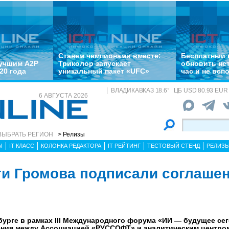
Станем чемпионами вместе:
Бесплатный 
лучшим A2P
Триколор запускает
обновить не
20 года
уникальный пакет «UFC»
час и не всп
ВЛАДИКАВКАЗ
18.6
°
ЦБ
USD 80.93 EUR 
6 АВГУСТА 2026
ВЫБРАТЬ РЕГИОН
> Релизы
Ы
IT КЛАСС
КОЛОНКА РЕДАКТОРА
IT РЕЙТИНГ
ТЕСТОВЫЙ СТЕНД
РЕЛИЗ
и Громова подписали соглашен
рбурге в рамках III Международного форума «ИИ — будущее се
ния между Ассоциацией «РУССОФТ» и аналитическим центро