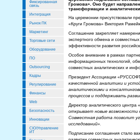
Фиксированная
Громова». Оно будет направле
связь
трансформации и аналитически
Интеграция
На церемонии присутствовали пр
Рынок ПК
«Круги Громова» Виктория Рамейк
Маркетинг
Соглашение закрепляет намерения
экспертного обмена и совместных
Торговые сети
эффективности развития российск
Оборудование
Особое внимание в рамках партне
ПО
информационных технологий, обм
Outsourcing
совместных аналитических и инфо
Кадры
Президент Ассоциации «РУССОФ
качественной аналитики и усто
Регулирование
аналитическими и консалтингов
Финансы
процессов и поддерживать разв
Web
Директор аналитического центра 
Безопасность
открывает новые возможности д
Совместная работа позволит уг
Инновации
исследований».
CIO/Управление
ИТ
Подписание соглашения стало ва
развитии совместных аналитичес