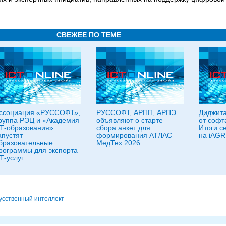
СВЕЖЕЕ ПО ТЕМЕ
ссоциация «РУССОФТ»,
РУССОФТ, АРПП, АРПЭ
Диджита
руппа РЭЦ и «Академия
объявляют о старте
от софт
Т-образования»
сбора анкет для
Итоги 
апустят
формирования АТЛАС
на iAGR
бразовательные
МедТех 2026
рограммы для экспорта
Т-услуг
усственный интеллект