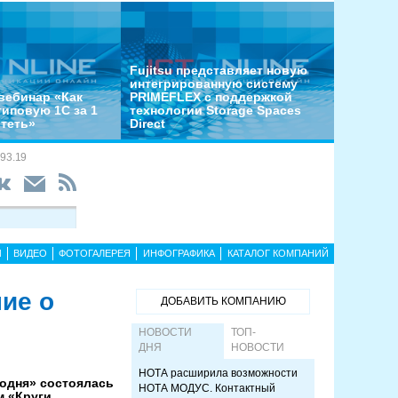
Fujitsu представляет новую
интегрированную систему
вебинар «Как
PRIMEFLEX с поддержкой
типовую 1С за 1
технологии Storage Spaces
отеть»
Direct
93.19
Ы
ВИДЕО
ФОТОГАЛЕРЕЯ
ИНФОГРАФИКА
КАТАЛОГ КОМПАНИЙ
ие о
ДОБАВИТЬ КОМПАНИЮ
НОВОСТИ
ТОП-
ДНЯ
НОВОСТИ
НОТА расширила возможности
годня» состоялась
НОТА МОДУС. Контактный
м «Круги