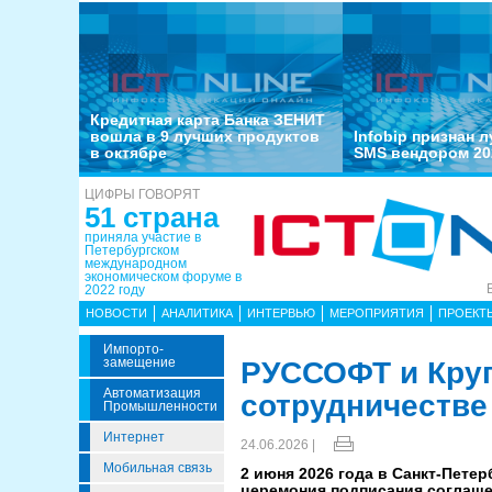
Кредитная карта Банка ЗЕНИТ
вошла в 9 лучших продуктов
Infobip признан 
в октябре
SMS вендором 20
ЦИФРЫ ГОВОРЯТ
51 страна
приняла участие в
Петербургском
международном
экономическом форуме в
2022 году
НОВОСТИ
АНАЛИТИКА
ИНТЕРВЬЮ
МЕРОПРИЯТИЯ
ПРОЕКТ
Импорто­
Замещение
РУССОФТ и Круг
Автоматизация
сотрудничестве
Промышленности
Интернет
24.06.2026 |
Мобильная связь
2 июня 2026 года в Санкт-Пете
церемония подписания соглаше