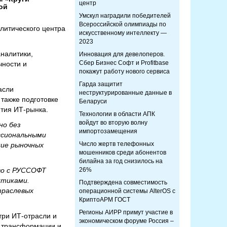
центр
ой
Умскул наградили победителей
Всероссийской олимпиады по
литического центра
искусственному интеллекту —
2023
налитики,
Инновация для девелоперов.
Сбер Бизнес Софт и Profitbase
чности и
покажут работу нового сервиса
Гарда защитит
асли
неструктурированные данные в
также подготовке
Беларуси
тия ИТ-рынка.
Технологии в области АПК
войдут во вторую волну
но без
импортозамещения
ссиональными
Число жертв телефонных
ие рыночных
мошенников среди абонентов
билайна за год снизилось на
о с РУССОФТ
26%
ктиками.
Подтверждена совместимость
траслевых
операционной системы AlterOS с
КриптоАРМ ГОСТ
Регионы АИРР примут участие в
три ИТ-отрасли и
экономическом форуме Россия –
й трансформации и