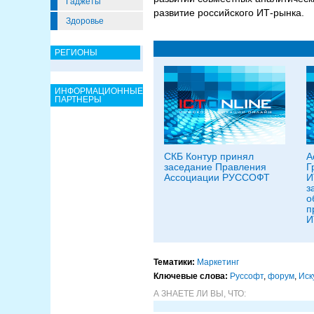
Гаджеты
развитие российского ИТ-рынка.
Здоровье
РЕГИОНЫ
ИНФОРМАЦИОННЫЕ
ПАРТНЕРЫ
СКБ Контур принял
А
заседание Правления
Г
Ассоциации РУССОФТ
И
з
о
п
И
Тематики:
Маркетинг
Ключевые слова:
Руссофт
,
форум
,
Иск
А ЗНАЕТЕ ЛИ ВЫ, ЧТО: