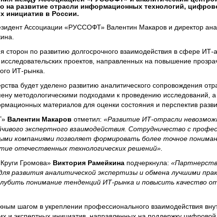
но на развитие отрасли информационных технологий, цифров
х инициатив в России.
езидент Ассоциации «РУССОФТ» Валентин Макаров и директор ана
ина.
 сторон по развитию долгосрочного взаимодействия в сфере ИТ-а
 исследовательских проектов, направленных на повышение прозра
ого ИТ-рынка.
рства будет уделено развитию аналитического сопровождения отр
ену методологическими подходами к проведению исследований, а 
рмационных материалов для оценки состояния и перспектив разви
Т»
Валентин Макаров
отметил:
«Развитие ИТ-отрасли невозмож
йчивого экспертного взаимодействия. Сотрудничество с профе
ыми компаниями позволяет формировать более точное пониман
итие отечественных технологических решений».
«Круги Громова»
Виктория Рамейкина
подчеркнула:
«Партнерств
ля развития аналитической экспертизы и обмена лучшими пра
лубить понимание тенденций ИТ-рынка и повысить качество о
жным шагом в укреплении профессионального взаимодействия вну
ких и экспертных инициатив, направленных на поддержку цифрово