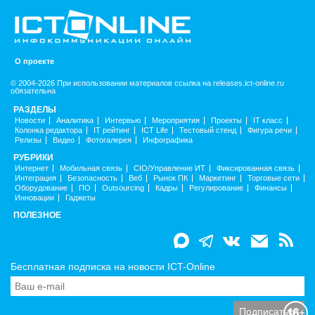
О проекте
© 2004-2026 При использовании материалов ссылка на releases.ict-online.ru
обязательна
РАЗДЕЛЫ
Новости
Аналитика
Интервью
Мероприятия
Проекты
IT класс
Колонка редактора
IT рейтинг
ICT Life
Тестовый стенд
Фигура речи
Релизы
Видео
Фотогалерея
Инфографика
РУБРИКИ
Интернет
Мобильная связь
CIO/Управление ИТ
Фиксированная связь
Интеграция
Безопасность
Веб
Рынок ПК
Маркетинг
Торговые сети
Оборудование
ПО
Outsourcing
Кадры
Регулирование
Финансы
Инновации
Гаджеты
ПОЛЕЗНОЕ
Бесплатная подписка на новости ICT-Online