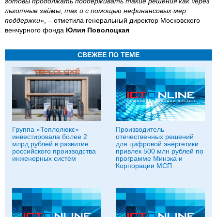
готовы продолжать поддерживать такие решения как через
льготные займы, так и с помощью нефинансовых мер
поддержки
», – отметила генеральный директор Московского
венчурного фонда
Юлия Поволоцкая
СВЕЖЕЕ ПО ТЕМЕ
Группа «Теплолюкс»
Производитель
инвестировала более 2
отечественных решений
млрд рублей в развитие
для цифровой энергетики
российского производства
привлек 500 млн рублей по
инженерных систем
программе Минэка и
Корпорации МСП