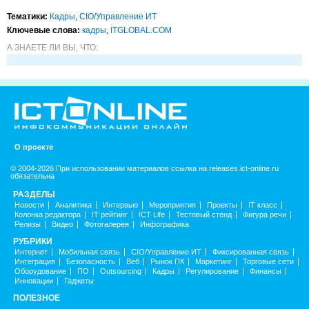
Тематики:
Кадры
,
CIO/Управление ИТ
Ключевые слова:
кадры
,
ITGLOBAL.COM
А ЗНАЕТЕ ЛИ ВЫ, ЧТО:
О проекте
© 2004-2026 При использовании материалов ссылка на releases.ict-online.ru
обязательна
РАЗДЕЛЫ
Новости
Аналитика
Интервью
Мероприятия
Проекты
IT класс
Колонка редактора
IT рейтинг
ICT Life
Тестовый стенд
Фигура речи
Релизы
Видео
Фотогалерея
Инфографика
РУБРИКИ
Интернет
Мобильная связь
CIO/Управление ИТ
Фиксированная связь
Интеграция
Безопасность
Веб
Рынок ПК
Маркетинг
Торговые сети
Оборудование
ПО
Outsourcing
Кадры
Регулирование
Финансы
Инновации
Гаджеты
ПОЛЕЗНОЕ