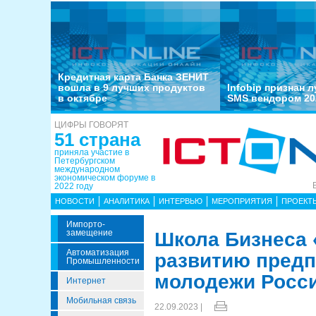
Кредитная карта Банка ЗЕНИТ
вошла в 9 лучших продуктов
Infobip признан 
в октябре
SMS вендором 20
ЦИФРЫ ГОВОРЯТ
51 страна
приняла участие в
Петербургском
международном
экономическом форуме в
2022 году
НОВОСТИ
АНАЛИТИКА
ИНТЕРВЬЮ
МЕРОПРИЯТИЯ
ПРОЕКТ
Импорто­
Замещение
Школа Бизнеса 
Автоматизация
развитию предп
Промышленности
молодежи Росс
Интернет
Мобильная связь
22.09.2023 |