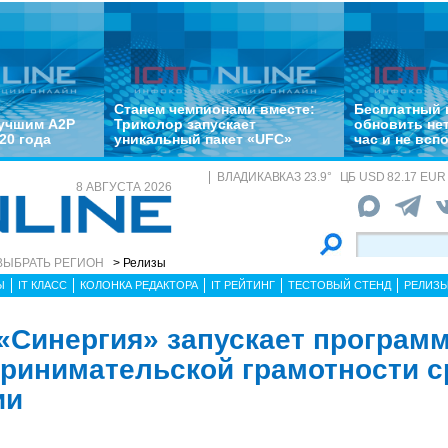
Станем чемпионами вместе:
Бесплатный 
лучшим A2P
Триколор запускает
обновить не
20 года
уникальный пакет «UFC»
час и не всп
ВЛАДИКАВКАЗ
23.9
°
ЦБ
USD 82.17 EUR 
8 АВГУСТА 2026
ВЫБРАТЬ РЕГИОН
> Релизы
Ы
IT КЛАСС
КОЛОНКА РЕДАКТОРА
IT РЕЙТИНГ
ТЕСТОВЫЙ СТЕНД
РЕЛИЗ
«Синергия» запускает программ
ринимательской грамотности с
ии