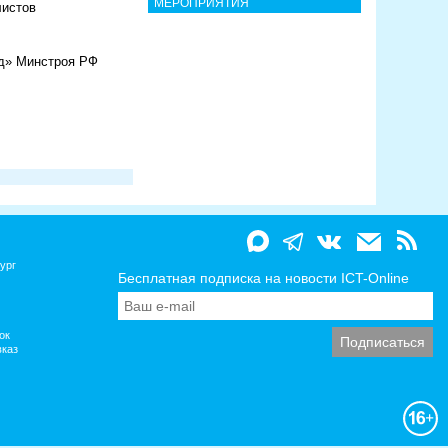
МЕРОПРИЯТИЯ
листов
од» Минстроя РФ
ург
Бесплатная подписка на новости ICT-Online
ок
вказ