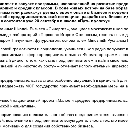
являет о запуске программы, направленной на развитие пре
арших и средних классов. В ходе живых встреч на базе обра
ниматели расскажут детям о своем опыте в бизнесе и поделя
в себе предпринимательский потенциал, разработать бизнес-ид
я состоится уже 20 сентября в школе «Путь к успеху».
ованных Школой Бизнеса «Синергия», учащиеся московских школ п
 имидж-лабораторий «Персона» Игорем Стояновым, генеральным 
ндром Пичугиным, футурологом, основателем Mindsmith Руслано
совой грамотности и социологии, учащиеся школ редко получают 
практиками в сфере предпринимательства. Формат программы поз
ытый диалог о том, как стать предпринимателем и найти свою ниш
 знаний и личностному росту» – отмечает исполнительный директ
 предпринимательства стала особенно актуальной в кризисный для
бы поддержать МСП государство принимает необходимые меры на 
лючевой национальный проект «Малое и среднее предпринимательс
ской инициативы».
 формированию положительного образа предпринимателя, выявлен
й, вовлечение в предпринимательскую деятельность тех, кто имее
 мотивацию для создания собственного бизнеса.