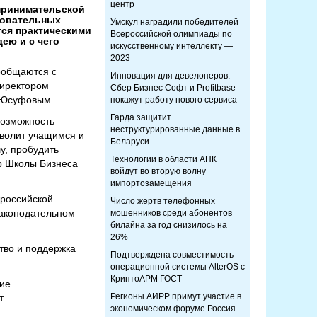
центр
дпринимательской
зовательных
Умскул наградили победителей
тся практическими
Всероссийской олимпиады по
ею и с чего
искусственному интеллекту —
2023
ообщаются с
Инновация для девелоперов.
директором
Сбер Бизнес Софт и Profitbase
м Юсуфовым.
покажут работу нового сервиса
Гарда защитит
возможность
неструктурированные данные в
волит учащимся и
Беларуси
у, пробудить
Технологии в области АПК
ор Школы Бизнеса
войдут во вторую волну
импортозамещения
 российской
Число жертв телефонных
законодательном
мошенников среди абонентов
билайна за год снизилось на
26%
тво и поддержка
Подтверждена совместимость
операционной системы AlterOS с
КриптоАРМ ГОСТ
ие
Регионы АИРР примут участие в
т
экономическом форуме Россия –