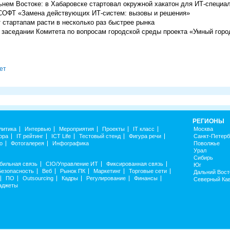
ьнем Востоке: в Хабаровске стартовал окружной хакатон для ИТ-специа
ССОФТ «Замена действующих ИТ-систем: вызовы и решения»
стартапам расти в несколько раз быстрее рынка
 в заседании Комитета по вопросам городской среды проекта «Умный гор
ет
РЕГИОНЫ
литика
Интервью
Мероприятия
Проекты
IT класс
Москва
ора
IT рейтинг
ICT Life
Тестовый стенд
Фигура речи
Санкт-Петерб
о
Фотогалерея
Инфографика
Поволжье
Урал
Сибирь
бильная связь
CIO/Управление ИТ
Фиксированная связь
Юг
Безопасность
Веб
Рынок ПК
Маркетинг
Торговые сети
Дальний Вост
ПО
Outsourcing
Кадры
Регулирование
Финансы
Северный Ка
аджеты