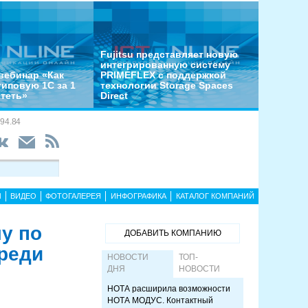
Fujitsu представляет новую
интегрированную систему
вебинар «Как
PRIMEFLEX с поддержкой
типовую 1С за 1
технологии Storage Spaces
отеть»
Direct
94.84
Ы
ВИДЕО
ФОТОГАЛЕРЕЯ
ИНФОГРАФИКА
КАТАЛОГ КОМПАНИЙ
у по
ДОБАВИТЬ КОМПАНИЮ
реди
НОВОСТИ
ТОП-
ДНЯ
НОВОСТИ
НОТА расширила возможности
НОТА МОДУС. Контактный