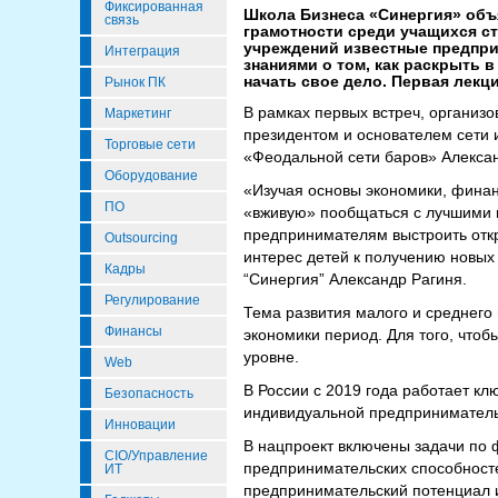
Фиксированная
Школа Бизнеса «Синергия» объ
связь
грамотности среди учащихся ст
учреждений известные предпри
Интеграция
знаниями о том, как раскрыть 
начать свое дело. Первая лекци
Рынок ПК
В рамках первых встреч, организ
Маркетинг
президентом и основателем сети
Торговые сети
«Феодальной сети баров» Алекса
Оборудование
«Изучая основы экономики, финан
ПО
«вживую» пообщаться с лучшими 
предпринимателям выстроить откр
Outsourcing
интерес детей к получению новых
Кадры
“Синергия” Александр Рагиня.
Регулирование
Тема развития малого и среднего
Финансы
экономики период. Для того, что
уровне.
Web
В России с 2019 года работает к
Безопасность
индивидуальной предприниматель
Инновации
В нацпроект включены задачи по
CIO/Управление
предпринимательских способносте
ИТ
предпринимательский потенциал и