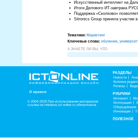
Искусственный интеллект на Дал
Итоги Делового ИТ-завтрака РУ
Поддержка «Сколково» позволяет 
Sitronics Group приняла участие
Тематики:
Маркетинг
Ключевые слова:
обучение
,
университ
А ЗНАЕТЕ ЛИ ВЫ, ЧТО:
РАЗДЕЛЫ
Новости
Ана
Колонка редакт
Релизы
Виде
О проекте
РУБРИКИ
Интернет
Мо
© 2004-2026 При использовании материалов
Интеграция
ссылка на releases.ict-online.ru обязательна
Оборудование
Инновации
Г
ПОЛЕЗНОЕ