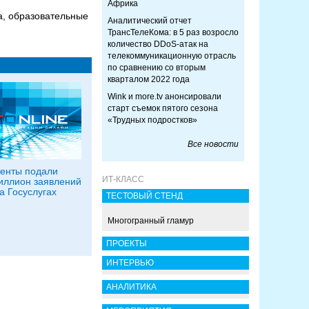
Африка
а, образовательные
Аналитический отчет
ТрансТелеКома: в 5 раз возросло
количество DDoS-атак на
телекоммуникационную отрасль
по сравнению со вторым
кварталом 2022 года
Wink и more.tv анонсировали
старт съемок пятого сезона
«Трудных подростков»
Все новости
енты подали
ИТ-КЛАСС
иллион заявлений
а Госуслугах
ТЕСТОВЫЙ СТЕНД
Многогранный гламур
ПРОЕКТЫ
ИНТЕРВЬЮ
АНАЛИТИКА