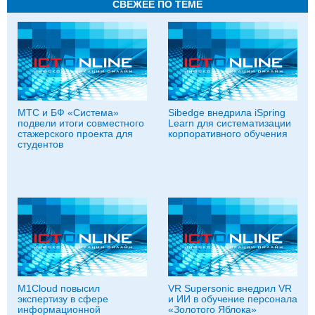
СВЕЖЕЕ ПО ТЕМЕ
МТС и БФ «Система»
Sibedge внедрила iSpring
подвели итоги совместного
Learn для систематизации
стажерского проекта для
корпоративного обучения
студентов
M1Cloud повысил
VR Supersonic внедрил VR
экспертизу в сфере
и ИИ в обучение персонала
информационной
«Золотого Яблока»