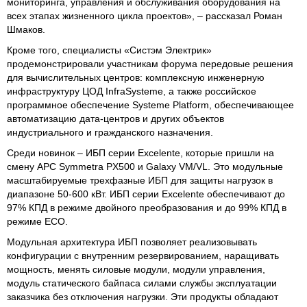
мониторинга, управления и обслуживания оборудования на
всех этапах жизненного цикла проектов», – рассказал Роман
Шмаков.
Кроме того, специалисты «Систэм Электрик»
продемонстрировали участникам форума передовые решения
для вычислительных центров: комплексную инженерную
инфраструктуру ЦОД InfraSysteme, а также российское
программное обеспечение Systeme Platform, обеспечивающее
автоматизацию дата-центров и других объектов
индустриального и гражданского назначения.
Среди новинок – ИБП серии Excelente, которые пришли на
смену APC Symmetra PX500 и Galaxy VM/VL. Это модульные
масштабируемые трехфазные ИБП для защиты нагрузок в
диапазоне 50-600 кВт. ИБП серии Excelente обеспечивают до
97% КПД в режиме двойного преобразования и до 99% КПД в
режиме ECO.
Модульная архитектура ИБП позволяет реализовывать
конфигурации с внутренним резервированием, наращивать
мощность, менять силовые модули, модули управления,
модуль статического байпаса силами службы эксплуатации
заказчика без отключения нагрузки. Эти продукты обладают