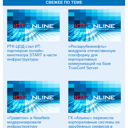
СВЕЖЕЕ ПО ТЕМЕ
РТК-ЦОД стал ИТ-
«Росзарубежнефть»
партнером онлайн-
внедрила отечественную
кинотеатра START в части
платформу для
инфраструктуры
корпоративных
коммуникаций на базе
TrueConf Server
«Гравитон» и NewNets
ГК «Альянс» перенесла
модернизировали
корпоративные системы из
инфраструктуру
зарубежных сервисов в