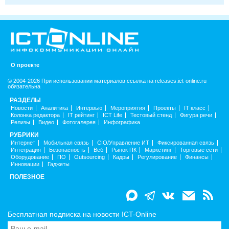
О проекте
© 2004-2026 При использовании материалов ссылка на releases.ict-online.ru
обязательна
РАЗДЕЛЫ
Новости
Аналитика
Интервью
Мероприятия
Проекты
IT класс
Колонка редактора
IT рейтинг
ICT Life
Тестовый стенд
Фигура речи
Релизы
Видео
Фотогалерея
Инфографика
РУБРИКИ
Интернет
Мобильная связь
CIO/Управление ИТ
Фиксированная связь
Интеграция
Безопасность
Веб
Рынок ПК
Маркетинг
Торговые сети
Оборудование
ПО
Outsourcing
Кадры
Регулирование
Финансы
Инновации
Гаджеты
ПОЛЕЗНОЕ
Бесплатная подписка на новости ICT-Online