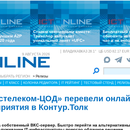
Станем чемпионами вместе:
Бесплатный 
лучшим A2P
Триколор запускает
обновить не
20 года
уникальный пакет «UFC»
час и не всп
ВЛАДИКАВКАЗ
28.1
°
ЦБ
USD 82.17 EUR 
9 АВГУСТА 2026
ВЫБРАТЬ РЕГИОН
> Релизы
Ы
IT КЛАСС
КОЛОНКА РЕДАКТОРА
IT РЕЙТИНГ
ТЕСТОВЫЙ СТЕНД
РЕЛИЗ
стелеком-ЦОД» перевели онлай
риятия в Контур.Толк
 собственный ВКС-сервер. Быстро перейти на альтернативны
служивание IT-инфраструктуры помогло облачное решение.