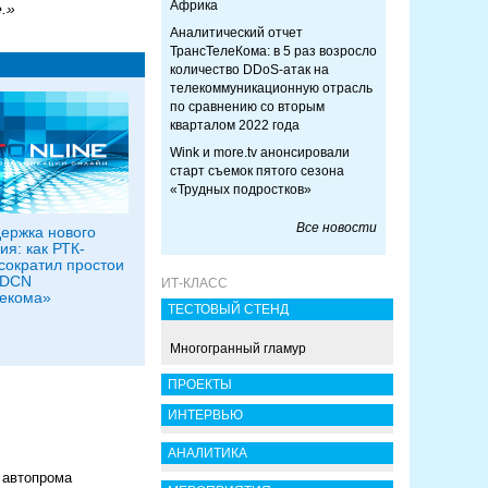
Африка
.»
Аналитический отчет
ТрансТелеКома: в 5 раз возросло
количество DDoS-атак на
телекоммуникационную отрасль
по сравнению со вторым
кварталом 2022 года
Wink и more.tv анонсировали
старт съемок пятого сезона
«Трудных подростков»
Все новости
ержка нового
ия: как РТК-
сократил простои
 DCN
ИТ-КЛАСС
екома»
ТЕСТОВЫЙ СТЕНД
Многогранный гламур
ПРОЕКТЫ
ИНТЕРВЬЮ
АНАЛИТИКА
 автопрома