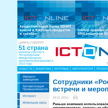
Кредитная карта Банка ЗЕНИТ
вошла в 9 лучших продуктов
Infobip признан 
в октябре
SMS вендором 20
ЦИФРЫ ГОВОРЯТ
51 страна
приняла участие в
Петербургском
международном
экономическом форуме в
2022 году
НОВОСТИ
АНАЛИТИКА
ИНТЕРВЬЮ
МЕРОПРИЯТИЯ
ПРОЕКТ
Импорто­
Замещение
Сотрудники «Ро
Автоматизация
встречи и мероп
Промышленности
Интернет
29.01.2024 |
Мобильная связь
Раньше компания использовала
оптимизировать затраты на об