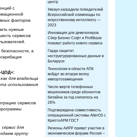
центр
енций с
Умскул наградили победителей
рмационной
Всероссийской олимпиады по
авных факторов.
искусственному интеллекту —
2023
вить нужные
Инновация для девелоперов.
 шесть сервисов
Сбер Бизнес Софт и Profitbase
льзователей.
покажут работу нового сервиса
 безопасности, а
Гарда защитит
неструктурированные данные в
нскрибация
Беларуси
Технологии в области АПК
-ЦОД»:
войдут во вторую волну
как для владельца
импортозамещения
ота использования
Число жертв телефонных
мошенников среди абонентов
билайна за год снизилось на
еграцию сервисов
26%
 программы.
Подтверждена совместимость
операционной системы AlterOS с
КриптоАРМ ГОСТ
 сервис для
Регионы АИРР примут участие в
оздаем группу
экономическом форуме Россия –