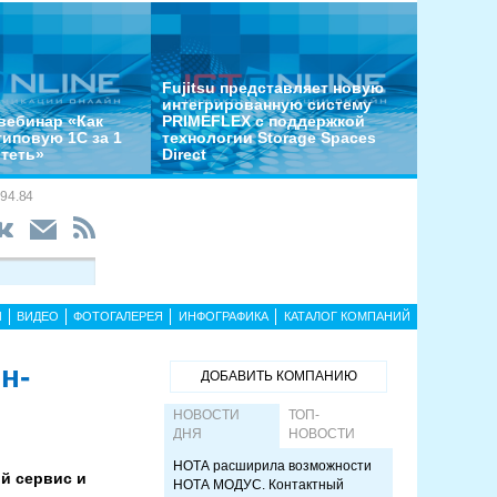
Fujitsu представляет новую
интегрированную систему
вебинар «Как
PRIMEFLEX с поддержкой
типовую 1С за 1
технологии Storage Spaces
отеть»
Direct
94.84
Ы
ВИДЕО
ФОТОГАЛЕРЕЯ
ИНФОГРАФИКА
КАТАЛОГ КОМПАНИЙ
н-
ДОБАВИТЬ КОМПАНИЮ
НОВОСТИ
ТОП-
ДНЯ
НОВОСТИ
НОТА расширила возможности
й сервис и
НОТА МОДУС. Контактный