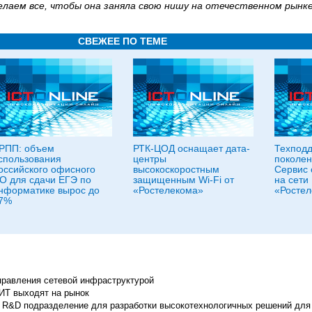
елаем все, чтобы она заняла свою нишу на отечественном рынке
СВЕЖЕЕ ПО ТЕМЕ
РПП: объем
РТК-ЦОД оснащает дата-
Техподд
спользования
центры
поколен
оссийского офисного
высокоскоростным
Сервис 
О для сдачи ЕГЭ по
защищенным Wi-Fi от
на сети
нформатике вырос до
«Ростелекома»
«Ростел
7%
равления сетевой инфраструктурой
ИТ выходят на рынок
 R&D подразделение для разработки высокотехнологичных решений для