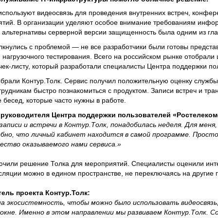
спользуют видеосвязь для проведения внутренних встреч, конфер
тий. В организации уделяют особое внимание требованиям инфо
е альтернативы серверной версии защищенность была одним из гл
лкнулись с проблемой — не все разработчики были готовы предста
 нагрузочного тестирования. Всего на российском рынке отобрали
чек-листу, который разработали специалисты Центра поддержки по
ыбрали Контур.Толк. Сервис получил положительную оценку службы
рудникам быстро познакомиться с продуктом. Записи встреч и тра
 бесед, которые часто нужны в работе.
 руководителя Центра поддержки пользователей «Ростелеком
писи и встречи в Контур.Толк, понадобилась неделя. Для меня, 
бно, что личный кабинет находится в самой программе. Прост
ество оказываемого нами сервиса.»
ючили решение Толка для мероприятий. Специалисты оценили инт
ляции можно в едином пространстве, не переключаясь на другие
ель проекта Контур.Толк:
а экосистемность, чтобы можно было использовать видеосвязь,
 окне. Именно в этом направлении мы развиваем Контур.Толк. С