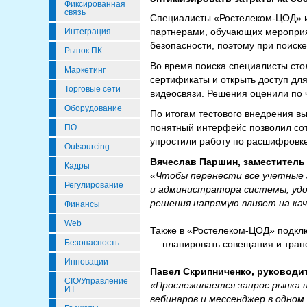
Фиксированная
связь
Специалисты «Ростелеком-ЦОД» и
партнерами, обучающих мероприя
Интеграция
безопасности, поэтому при поиск
Рынок ПК
Во время поиска специалисты сто
Маркетинг
сертификаты и открыть доступ для
Торговые сети
видеосвязи. Решения оценили по 
Оборудование
По итогам тестового внедрения в
понятный интерфейс позволил сот
ПО
упростили работу по расшифровке
Outsourcing
Вячеслав Паршин, заместитель
Кадры
«Чтобы перенести все учетные за
Регулирование
и администратора системы, удо
решения напрямую влияет на кач
Финансы
Web
Также в «Ростелеком-ЦОД» подкл
Безопасность
— планировать совещания и транс
Инновации
Павел Скрипниченко, руководит
CIO/Управление
«Прослеживается запрос рынка н
ИТ
вебинаров и мессенджер в одном