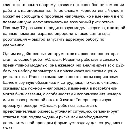
клиентского опыта напрямую зависит от способности компании
работать на опережение. По ее словам, корпоративный клиент
может не сообщать о проблеме напрямую, но изменения в его
поведении уже могут указывать на возможный риск оттока.
Поэтому T2 развивает предиктивную модель сервиса, в которой
данные помогают заранее определить такие сигналы, а
роботизация – быстро запустить адресную работу по
удержанию.
Одним из действенных инструментов в арсенале оператора
стал голосовой робот «Ольга». Решение работает в связке с
предиктивной моделью: она ежемесячно анализирует всю B2B-
базу по набору параметров и присваивает клиентам оценку
риска оттока. Раньше компании с повышенным скоринговым
баллом вручную обзванивали сотрудники, но часть сигналов
оказывалась ложной – например, изменения в потреблении
могли быть связаны, с особенностями использования номера
или несвоевременной оплатой счета. Теперь первичную
проверку проводит «Ольга»: робот связывается с
представителями бизнеса, уточняет ситуацию, сегментирует
ответы и при подтверждении риска или необходимости
дополнительной проверки формирует задачу для сотрудника в
CRM.