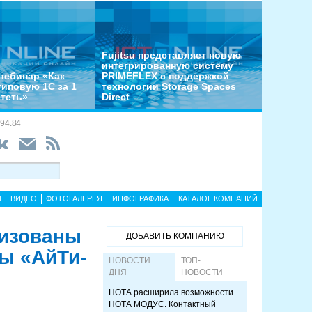
Fujitsu представляет новую
интегрированную систему
вебинар «Как
PRIMEFLEX с поддержкой
типовую 1С за 1
технологии Storage Spaces
отеть»
Direct
94.84
Ы
ВИДЕО
ФОТОГАЛЕРЕЯ
ИНФОГРАФИКА
КАТАЛОГ КОМПАНИЙ
лизованы
ДОБАВИТЬ КОМПАНИЮ
ы «АйТи-
НОВОСТИ
ТОП-
ДНЯ
НОВОСТИ
НОТА расширила возможности
НОТА МОДУС. Контактный