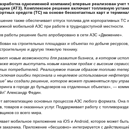
азработка одноименной компании) впервые реализован учет 
ике (АТЗ). Комплексное решение включает топливную установ
ртных средств (ТС) на основе бесконтактных карт и терминал
шение также обеспечивает отпуск топлива для корпоративных ТС 
ижной мобильной АЗС при работе в труднодоступной местности.
ев работы решение было апробировано в сети АЗС «Движение».
бован на строительных площадках и объектах по добыче ресурсов, 
строительную и другую тяжелую технику.
ют новые возможности для развития бизнеса, в котором испо
кже могут выступать новым каналом продаж с высоким сервис
тых потребителей. Реализуемое таким образом топливо тепе
сключая ошибки персонала и нецелевое использование нефтепр
ие” мы создали решение, которое может применяться при упра
еринга в городе до бульдозеров на отдаленных объектах», — комм
йл” Александр Федин.
т автоматизацию основных процессов АЗС любого формата. Она п
в, товаров и оказанных услуг. Поддерживает работу с топливоразд
вщиков со всего мира.
вает мобильное приложение на iOS и Android, которое может быть
 заказчика. Приложение «бесшовно» интегрируется с действующе