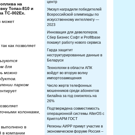
центр
топлива на
ку Топаз-810 и
Умскул наградили победителей
а ТС-002Ex.
Всероссийской олимпиады по
искусственному интеллекту —
и может
2023
Инновация для девелоперов.
Сбер Бизнес Софт и Profitbase
покажут работу нового сервиса
так как позволяет
Гарда защитит
неструктурированные данные в
льзуются
Беларуси
ом для
Технологии в области АПК
рь можно
войдут во вторую волну
импортозамещения
одуктов.
влении парком
Число жертв телефонных
ентирует
мошенников среди абонентов
билайна за год снизилось на
26%
озволяет
Подтверждена совместимость
аточными колонками,
операционной системы AlterOS с
КриптоАРМ ГОСТ
Регионы АИРР примут участие в
 выполнено в
экономическом форуме Россия –
й в компании