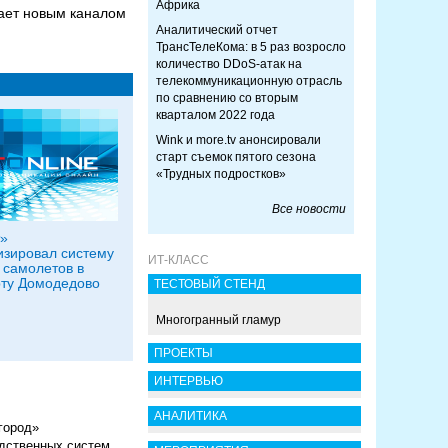
Африка
пает новым каналом
Аналитический отчет
ТрансТелеКома: в 5 раз возросло
количество DDoS-атак на
телекоммуникационную отрасль
по сравнению со вторым
кварталом 2022 года
Wink и more.tv анонсировали
старт съемок пятого сезона
«Трудных подростков»
Все новости
»
зировал систему
ИТ-КЛАСС
 самолетов в
ту Домодедово
ТЕСТОВЫЙ СТЕНД
Многогранный гламур
ПРОЕКТЫ
ИНТЕРВЬЮ
АНАЛИТИКА
город»
одственных систем