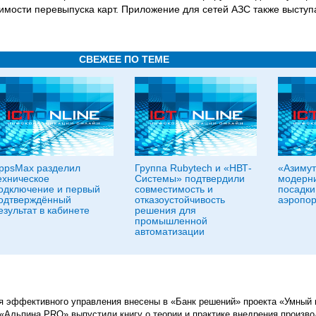
имости перевыпуска карт. Приложение для сетей АЗС также высту
СВЕЖЕЕ ПО ТЕМЕ
ppsMax разделил
Группа Rubytech и «НВТ-
«Азимут
ехническое
Системы» подтвердили
модерни
одключение и первый
совместимость и
посадки
одтверждённый
отказоустойчивость
аэропор
езультат в кабинете
решения для
промышленной
автоматизации
для эффективного управления внесены в «Банк решений» проекта «Умный 
 «Альпина PRO» выпустили книгу о теории и практике внедрения произв