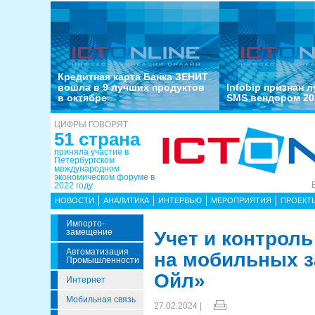
Кредитная карта Банка ЗЕНИТ
вошла в 9 лучших продуктов
Infobip признан 
в октябре
SMS вендором 20
ЦИФРЫ ГОВОРЯТ
51 страна
приняла участие в
Петербургском
международном
экономическом форуме в
2022 году
НОВОСТИ
АНАЛИТИКА
ИНТЕРВЬЮ
МЕРОПРИЯТИЯ
ПРОЕКТ
Импорто­
Замещение
Учет и контрол
Автоматизация
на мобильных з
Промышленности
Ойл»
Интернет
Мобильная связь
27.02.2024 |