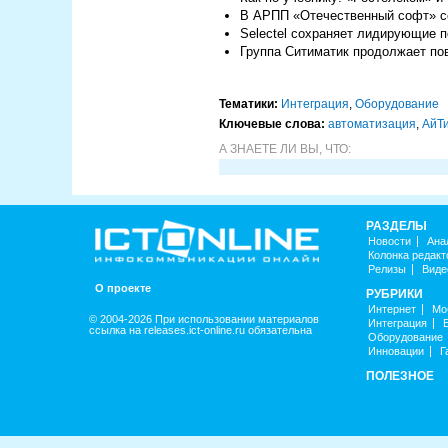
В АРПП «Отечественный софт» с
Selectel сохраняет лидирующие 
Группа Ситиматик продолжает по
Тематики:
Интеграция
,
Оборудование
Ключевые слова:
автоматизация
,
АйТ
А ЗНАЕТЕ ЛИ ВЫ, ЧТО:
РАЗДЕЛЫ
Новости
Ана
Колонка редакт
Релизы
Виде
О проекте
РУБРИКИ
Интернет
Мо
© 2004-2026 При использовании материалов
Интеграция
ссылка на releases.ict-online.ru обязательна
Оборудование
Инновации
Г
ПОЛЕЗНОЕ