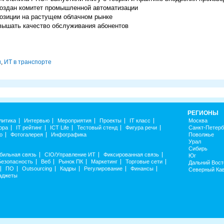
оздан комитет промышленной автоматизации
позиции на растущем облачном рынке
вышать качество обслуживания абонентов
и
,
ИТ в транспорте
РЕГИОНЫ
литика
Интервью
Мероприятия
Проекты
IT класс
Москва
ора
IT рейтинг
ICT Life
Тестовый стенд
Фигура речи
Санкт-Петерб
о
Фотогалерея
Инфографика
Поволжье
Урал
Сибирь
бильная связь
CIO/Управление ИТ
Фиксированная связь
Юг
Безопасность
Веб
Рынок ПК
Маркетинг
Торговые сети
Дальний Вост
ПО
Outsourcing
Кадры
Регулирование
Финансы
Северный Ка
аджеты