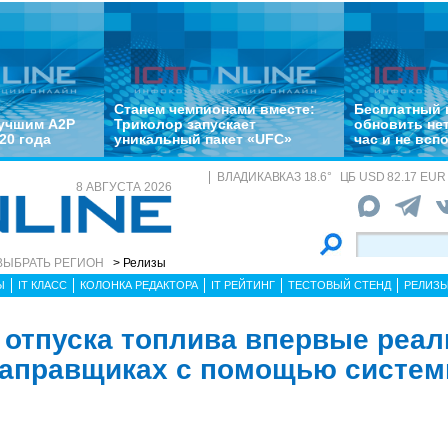
Станем чемпионами вместе:
Бесплатный 
лучшим A2P
Триколор запускает
обновить не
20 года
уникальный пакет «UFC»
час и не всп
ВЛАДИКАВКАЗ
18.6
°
ЦБ
USD 82.17 EUR 
8 АВГУСТА 2026
ВЫБРАТЬ РЕГИОН
> Релизы
Ы
IT КЛАСС
КОЛОНКА РЕДАКТОРА
IT РЕЙТИНГ
ТЕСТОВЫЙ СТЕНД
РЕЛИЗ
ь отпуска топлива впервые реа
аправщиках с помощью систем