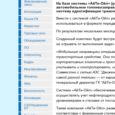
Фиксированная
На базе системы «АйТи-Ойл» (р
связь
автомобильном топливозаправщ
систему идентификации транспо
Интеграция
Вместе с системой «АйТи-Ойл» ре
Рынок ПК
использоваться в формате передв
Маркетинг
По результатам нескольких месяц
Торговые сети
Созданный комплекс будет востре
Оборудование
не отрывать от выполнения задач 
ПО
«Мобильные заправщики открыва
Outsourcing
транспортные средства. Они та
корпоративных клиентов и прос
Кадры
учитывать и контролировать, и
Регулирование
Совместно с сетью АЗС “Движен
Финансы
самой разной техники
— от карш
генеральный директор ГК “АйТи-О
Web
Система «АйТи-Ойл» обеспечивае
Безопасность
осуществлять учет нефтепродукто
Инновации
уровнемерами и стелами от поста
CIO/Управление
Также компания «АйТи-Ойл» разви
ИТ
соответствии с фирменным стилем