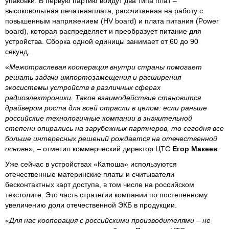
упаковки. В первую партию войдут два типа плат –
высоковольтная печатнаяплата, рассчитанная на работу с
повышенным напряжением (HV board) и плата питания (Power
board), которая распределяет и преобразует питание для
устройства. Сборка одной единицы занимает от 60 до 90
секунд.
«
Межотраслевая кооперация внутри страны помогает
решать задачи импортозамещения и расширения
экосистемы устройств в различных сферах
радиоэлектроники. Такое взаимодействие становится
драйвером роста для всей отрасли в целом: если раньше
российские технологичные компании в значительной
степени опирались на зарубежных партнеров, то сегодня все
больше интересных решений рождается на отечественной
основе
», – отметил коммерческий директор ЦТС
Егор Макеев
.
Уже сейчас в устройствах «Катюша» используются
отечественные материнские платы и считыватели
бесконтактных карт доступа, в том числе на российском
текстолите. Это часть стратегии компании по постепенному
увеличению доли отечественной ЭКБ в продукции.
«
Для нас кооперация с российскими производителями – не