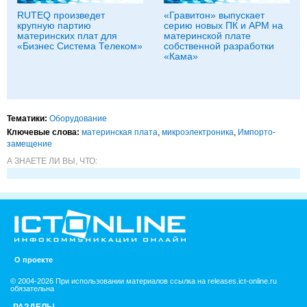
RUTEQ произведет
«Гравитон» выпускает
крупную партию
серию новых ПК и АРМ на
материнских плат для
материнской плате
«Бизнес Система Телеком»
собственной разработки
«Кама»
Тематики:
Оборудование
Ключевые слова:
материнская плата
,
микроэлектроника
,
Импорто­
замещение
А ЗНАЕТЕ ЛИ ВЫ, ЧТО:
О проекте
© 2004-2026 При использовании материалов ссылка на releases.ict-online.ru
обязательна