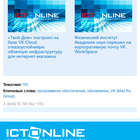
«Твой Дом» построил на
Физический институт
базе VK Cloud
Академии наук перешел на
отказоустойчивую
корпоративную почту VK
облачную инфраструктуру
WorkSpace
для интернет-магазина
Тематики:
ПО
Ключевые слова:
программное обеспечение
,
обновление
,
VK (Mail.Ru
Group)
А ЗНАЕТЕ ЛИ ВЫ, ЧТО: