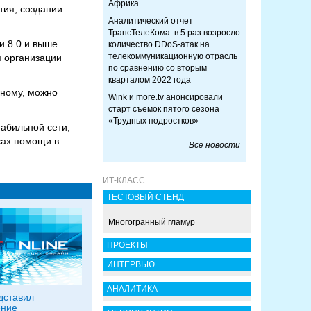
Африка
тия, создании
Аналитический отчет
ТрансТелеКома: в 5 раз возросло
 8.0 и выше.
количество DDoS-атак на
телекоммуникационную отрасль
 организации
по сравнению со вторым
кварталом 2022 года
дному, можно
Wink и more.tv анонсировали
старт съемок пятого сезона
«Трудных подростков»
абильной сети,
сах помощи в
Все новости
ИТ-КЛАСС
ТЕСТОВЫЙ СТЕНД
Многогранный гламур
ПРОЕКТЫ
ИНТЕРВЬЮ
АНАЛИТИКА
дставил
ение