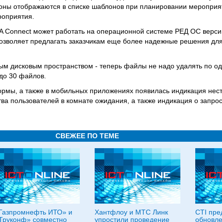
оны отображаются в списке шаблонов при планировании мероприя
роприятия.
A Connect может работать на операционной системе РЕД ОС версии
озволяет предлагать заказчикам еще более надежные решения для
ым дисковым пространством - теперь файлы не надо удалять по о
до 30 файлов.
ормы, а также в мобильных приложениях появилась индикация нест
тва пользователей в комнате ожидания, а также индикация о запро
СВЕЖЕЕ ПО ТЕМЕ
Газпромнефть ИТО» и
Хантфлоу и МТС Линк
CTI пре
Труконф» совместно
упростили проведение
обновл