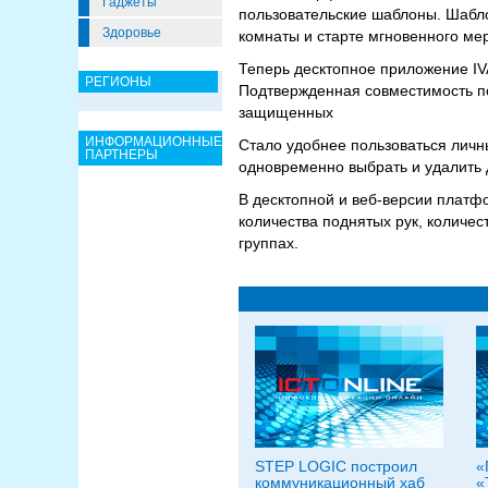
Гаджеты
пользовательские шаблоны. Шабл
Здоровье
комнаты и старте мгновенного ме
Теперь десктопное приложение IV
РЕГИОНЫ
Подтвержденная совместимость п
защищенных
ИНФОРМАЦИОННЫЕ
Стало удобнее пользоваться личн
ПАРТНЕРЫ
одновременно выбрать и удалить 
В десктопной и веб-версии платф
количества поднятых рук, количес
группах.
STEP LOGIC построил
«
коммуникационный хаб
«