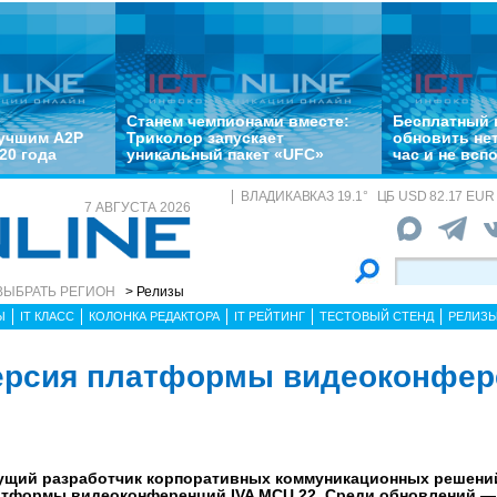
Станем чемпионами вместе:
Бесплатный 
лучшим A2P
Триколор запускает
обновить не
20 года
уникальный пакет «UFC»
час и не всп
ВЛАДИКАВКАЗ
19.1
°
ЦБ
USD 82.17 EUR 
7 АВГУСТА 2026
ВЫБРАТЬ РЕГИОН
> Релизы
Ы
IT КЛАСС
КОЛОНКА РЕДАКТОРА
IT РЕЙТИНГ
ТЕСТОВЫЙ СТЕНД
РЕЛИЗ
ерсия платформы видеоконфер
едущий разработчик корпоративных коммуникационных решений
тформы видеоконференций IVA MCU 22. Среди обновлений — 