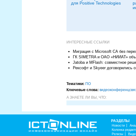
для Positive Technologies
р
и
ИНТЕРЕСНЫЕ ССЫЛКИ
Миграция с Microsoft СА без пер
ГК SIMETRA и ОАО «НИИАТ» объя
Jatoba и MFlash: совместное реш
Рексофт и Skyeer договорились о 
Тематики:
ПО
Ключевые слова:
видеоконференцсвя
А ЗНАЕТЕ ЛИ ВЫ, ЧТО:
РАЗДЕЛЫ
Новости
Ана
Колонка редакт
Релизы
Виде