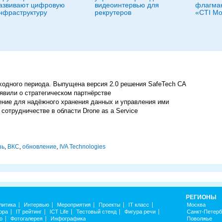
азвивают цифровую
видеоинтервью для
флагман
нфраструктуру
рекрутеров
«CTI Мо
еходного периода. Выпущена версия 2.0 решения SafeTech CA
вили о стратегическом партнёрстве
ение для надёжного хранения данных и управления ими
сотрудничестве в области Drone as a Service
зь
,
ВКС
,
обновление
,
IVA Technologies
РЕГИОНЫ
литика
Интервью
Мероприятия
Проекты
IT класс
Москва
ора
IT рейтинг
ICT Life
Тестовый стенд
Фигура речи
Санкт-Петерб
о
Фотогалерея
Инфографика
Поволжье