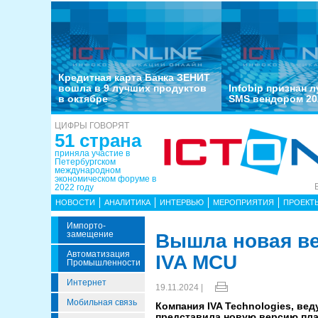
Кредитная карта Банка ЗЕНИТ
вошла в 9 лучших продуктов
Infobip признан 
в октябре
SMS вендором 20
ЦИФРЫ ГОВОРЯТ
51 страна
приняла участие в
Петербургском
международном
экономическом форуме в
2022 году
НОВОСТИ
АНАЛИТИКА
ИНТЕРВЬЮ
МЕРОПРИЯТИЯ
ПРОЕКТ
Импорто­
Замещение
Вышла новая в
Автоматизация
IVA MCU
Промышленности
Интернет
19.11.2024 |
Мобильная связь
Компания IVA Technologies, в
представила новую версию пла