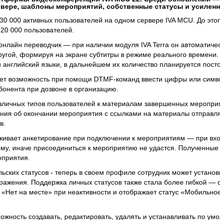
рвере, шаблоны мероприятий, собственные статусы и усиленн
30 000 активных пользователей на одном сервере IVA MCU. До этог
20 000 пользователей.
нлайн переводчик — при наличии модуля IVA Terra он автоматиче
другой, формируя на экране субтитры в режиме реального времени.
 английский языки, в дальнейшем их количество планируется пост
меет возможность при помощи DTMF-команд ввести цифры или сим
онента при дозвоне в организацию.
азличных типов пользователей к материалам завершенных меропри
ния об окончании мероприятия с ссылками на материалы отправл
в.
ивает анкетирование при подключении к мероприятиям — при вход
му, иначе присоединиться к мероприятию не удастся. Полученные
оприятия.
ьских статусов - теперь в своем профиле сотрудник может установ
бражения. Поддержка личных статусов также стала более гибкой — 
 «Нет на месте» при неактивности и отображает статус «Мобильно
ожность создавать, редактировать, удалять и устанавливать по ум