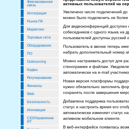
Фиксированная
активных пользователей на се
связь
Увеличено число подключений до 
Интеграция
можно было подключить не более 
Рынок ПК
Для видеоконференций доступен о
Маркетинг
собеседников с одного языка на 
Торговые сети
пользователей доступны русский и
Оборудование
Пользователь в звонке теперь и
набрать дополнительный номер аб
ПО
Можно настраивать доступ для р
Outsourcing
стенограмме и файлам. Уведомле
Кадры
автоматически на e-mail участнико
Регулирование
Новая версия платформы поддерж
Финансы
нужно обязательно заполнить фор
сохранять после завершения мер
Web
Добавлена поддержка пользовател
Безопасность
статус и настроить время его ото
Инновации
автоматически изменяет статус на
CIO/Управление
активном мобильном клиенте.
ИТ
В веб-интерфейсе появилась возм