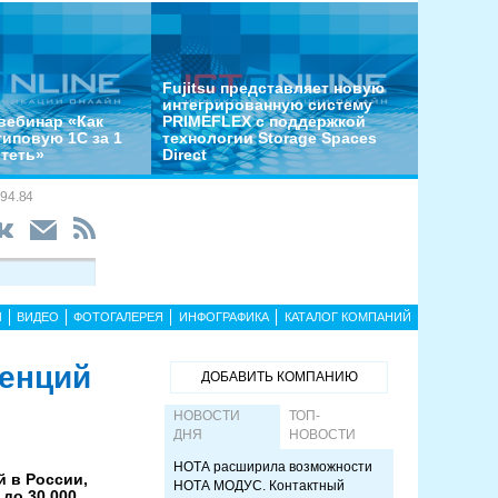
Fujitsu представляет новую
интегрированную систему
вебинар «Как
PRIMEFLEX с поддержкой
типовую 1С за 1
технологии Storage Spaces
отеть»
Direct
94.84
Ы
ВИДЕО
ФОТОГАЛЕРЕЯ
ИНФОГРАФИКА
КАТАЛОГ КОМПАНИЙ
енций
ДОБАВИТЬ КОМПАНИЮ
НОВОСТИ
ТОП-
ДНЯ
НОВОСТИ
НОТА расширила возможности
 в России,
НОТА МОДУС. Контактный
до 30 000