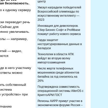
центр
ая безопасность.
Умскул наградили победителей
о к одному серверу
Всероссийской олимпиады по
искусственному интеллекту —
2023
ски переводит речь
Инновация для девелоперов.
 Сейчас для
Сбер Бизнес Софт и Profitbase
оянно увеличивать.
покажут работу нового сервиса
волы — например,
Гарда защитит
неструктурированные данные в
Беларуси
ятий — видео,
Технологии в области АПК
яются
войдут во вторую волну
импортозамещения
е в него участнику
Число жертв телефонных
 ответы можно
мошенников среди абонентов
билайна за год снизилось на
26%
ить собственный
Подтверждена совместимость
система
операционной системы AlterOS с
е устройство» при
КриптоАРМ ГОСТ
Регионы АИРР примут участие в
экономическом форуме Россия –
олчанию