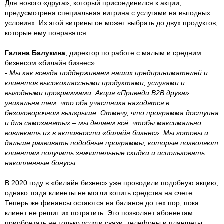
Для нового «друга», который присоединился к акции,
предусмотрена специальная витрина с услугами на выгодных
условиях. Из этой витрины он может выбрать до двух продуктов,
которые ему понравятся.
Галина Балукина
, директор по работе с малым и средним
бизнесом «билайн бизнес»:
-
Мы как всегда поддерживаем наших предпринимателей и
клиентов высококлассными продуктами, услугами и
выгодными программами. Акция «Приведи B2B друга»
уникальна тем, что оба участника находятся в
безоговорочном выигрыше. Отмечу, что программа доступна
и для самозанятых – мы делаем всё, чтобы максимально
вовлекать их в активности «билайн бизнес». Мы готовы и
дальше развивать подобные программы, которые позволяют
клиентам получать значительные скидки и использовать
накопленные бонусы
.
В 2020 году в «билайн бизнес» уже проводили подобную акцию,
однако тогда клиенты не могли копить средства на счете.
Теперь же финансы остаются на балансе до тех пор, пока
клиент не решит их потратить. Это позволяет абонентам
приобретать не только услуги связи: телефоны и планшеты