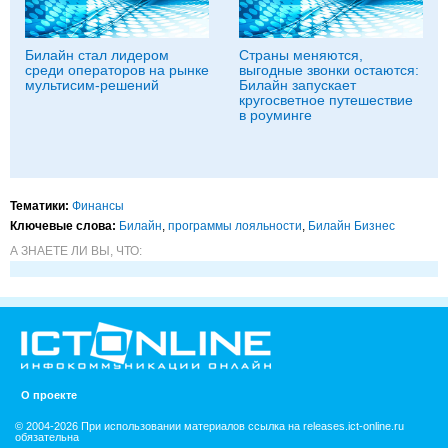
Билайн стал лидером
Страны меняются,
среди операторов на рынке
выгодные звонки остаются:
мультисим-решений
Билайн запускает
кругосветное путешествие
в роуминге
Тематики:
Финансы
Ключевые слова:
Билайн
,
программы лояльности
,
Билайн Бизнес
А ЗНАЕТЕ ЛИ ВЫ, ЧТО:
О проекте
© 2004-2026 При использовании материалов ссылка на releases.ict-online.ru
обязательна