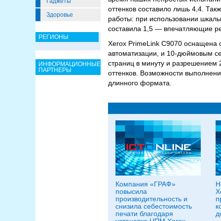
Гаджеты
оттенков составило лишь 4,4. Та
Здоровье
работы: при использовании шкалы 
составила 1,5 — впечатляющие ре
РЕГИОНЫ
Xerox PrimeLink C9070 оснащена 
автоматизации, и 10-дюймовым с
страниц в минуту и разрешением 
ИНФОРМАЦИОННЫЕ
ПАРТНЕРЫ
оттенков. Возможности выполнени
длинного формата.
Компания «ГРАФ»
Н
повысила
X
производительность и
п
снизила себестоимость
к
печати благодаря
д