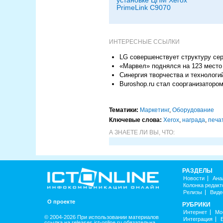
установке ЦПМ Xerox
PrimeLink C9070
ИНТЕРЕСНЫЕ ССЫЛКИ
LG совершенствует структуру сер
«Марвел» поднялся на 123 место
Синергия творчества и технологи
Buroshop.ru стал соорганизаторо
Тематики:
Маркетинг
,
Оборудование
Ключевые слова:
Xerox
,
награда
,
печа
А ЗНАЕТЕ ЛИ ВЫ, ЧТО:
РАЗДЕЛЫ
Новости
Ана
Колонка редакт
Релизы
Виде
О проекте
РУБРИКИ
Интернет
Мо
© 2004-2026 При использовании материалов
Интеграция
ссылка на releases.ict-online.ru обязательна