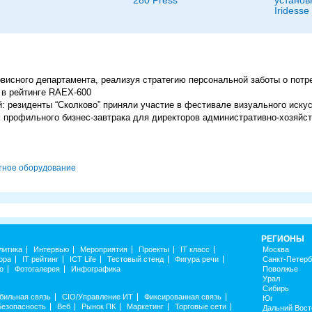
280 Press
установ
Iridesse
висного департамента, реализуя стратегию персональной заботы о потр
 в рейтинге RAEX-600
й: резиденты “Сколково” приняли участие в фестивале визуального иск
м профильного бизнес-завтрака для директоров административно-хозяйс
тное оборудование
РЕГИОНЫ
литика
Интервью
Мероприятия
Проекты
IT класс
Москва
ора
IT рейтинг
ICT Life
Тестовый стенд
Фигура речи
Санкт-Петерб
о
Фотогалерея
Инфографика
Поволжье
Урал
Сибирь
бильная связь
CIO/Управление ИТ
Фиксированная связь
Юг
Безопасность
Веб
Рынок ПК
Маркетинг
Торговые сети
Дальний Вост