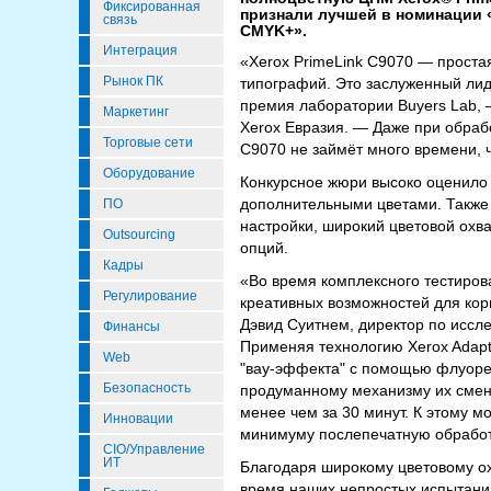
Фиксированная
признали лучшей в номинации
связь
CMYK+».
Интеграция
«Xerox PrimeLink C9070 — прост
Рынок ПК
типографий. Это заслуженный лид
премия лаборатории Buyers Lab,
Маркетинг
Xerox Евразия. — Даже при обраб
Торговые сети
C9070 не займёт много времени, 
Оборудование
Конкурсное жюри высоко оценило 
дополнительными цветами. Также
ПО
настройки, широкий цветовой охв
Outsourcing
опций.
Кадры
«Во время комплексного тестиров
Регулирование
креативных возможностей для ко
Дэвид Суитнем, директор по иссле
Финансы
Применяя технологию Xerox Adapt
Web
"вау-эффекта" с помощью флуорес
Безопасность
продуманному механизму их смены
менее чем за 30 минут. К этому 
Инновации
минимуму послепечатную обработ
CIO/Управление
ИТ
Благодаря широкому цветовому ох
время наших непростых испытаний