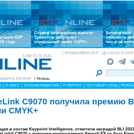
Станем чемпионами вместе:
Бесплатный 
лучшим A2P
Триколор запускает
обновить не
20 года
уникальный пакет «UFC»
час и не всп
ВЛАДИКАВКАЗ
18.0
°
ЦБ
USD 81.41 EUR 
6 АВГУСТА 2026
ВЫБРАТЬ РЕГИОН
> Релизы
Ы
IT КЛАСС
КОЛОНКА РЕДАКТОРА
IT РЕЙТИНГ
ТЕСТОВЫЙ СТЕНД
РЕЛИЗ
eLink C9070 получила премию B
ии CMYK+
ая в состав Keypoint Intelligence, отметила наградой BLI 202
Link® C9070 с внешним контроллером Xerox® EX на базе Fier