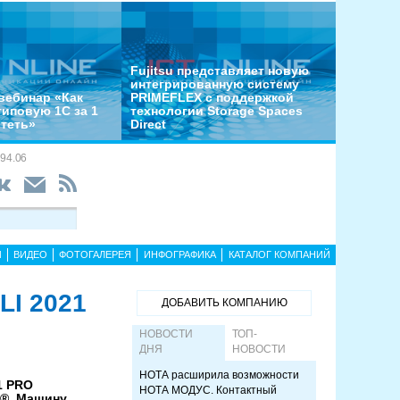
Fujitsu представляет новую
интегрированную систему
вебинар «Как
PRIMEFLEX с поддержкой
типовую 1С за 1
технологии Storage Spaces
отеть»
Direct
94.06
Ы
ВИДЕО
ФОТОГАЛЕРЕЯ
ИНФОГРАФИКА
КАТАЛОГ КОМПАНИЙ
LI 2021
ДОБАВИТЬ КОМПАНИЮ
НОВОСТИ
ТОП-
ДНЯ
НОВОСТИ
НОТА расширила возможности
1 PRO
НОТА МОДУС. Контактный
y®. Машину