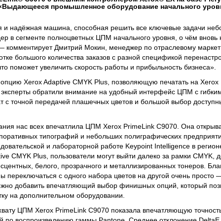
 «Выдающееся промышленное оборудование начального уровн
ая и надёжная машина, способная решить все ключевые задачи не
ер в сегменте полноцветных ЦПМ начального уровня, о чём вновь
 — комментирует Дмитрий Мокин, менеджер по отраслевому маркет
отке большого количества заказов с разной спецификой перенастро
что поможет увеличить скорость работы и прибыльность бизнеса».
опцию Xerox Adaptive CMYK Plus, позволяющую печатать на Xerox 
 эксперты обратили внимание на удобный интерфейс ЦПМ с гибки
ат с точной передачей плашечных цветов и большой выбор досту
ания нас всех впечатлила ЦПМ Xerox PrimeLink C9070. Она открыв
рпоративных типографий и небольших полиграфических предприят
довательской и лабораторной работе Keypoint Intelligence в регио
ive CMYK Plus, пользователи могут выйти далеко за рамки CMYK, 
центных, белого, прозрачного и металлизированных тонеров. Бла
 переключаться с одного набора цветов на другой очень просто 
можно добавить впечатляющий выбор финишных опций, который позв
ку на дополнительном оборудовании.
вату ЦПМ Xerox PrimeLink C9070 показала впечатляющую точност
 по воспроизведению гаммы Pantone. Среднее отклонение DeltaE 