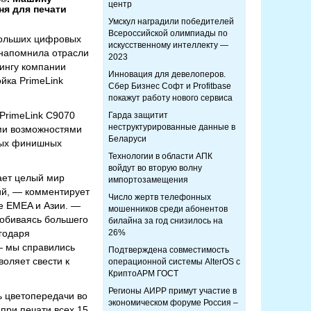
центр
я для печати
Умскул наградили победителей
Всероссийской олимпиады по
больших цифровых
искусственному интеллекту —
 напомнила отрасли
2023
ингу компании
Инновация для девелоперов.
йка PrimeLink
Сбер Бизнес Софт и Profitbase
покажут работу нового сервиса
PrimeLink C9070
Гарда защитит
неструктурированные данные в
ми возможностями
Беларуси
пных финишных
Технологии в области АПК
войдут во вторую волну
ает целый мир
импортозамещения
ий, — комментирует
Число жертв телефонных
не EMEA и Азии. —
мошенников среди абонентов
добиваясь большего
билайна за год снизилось на
годаря
26%
— мы справились
Подтверждена совместимость
оляет свести к
операционной системы AlterOS с
КриптоАРМ ГОСТ
Регионы АИРР примут участие в
ь цветопередачи во
экономическом форуме Россия –
при печати всех 15