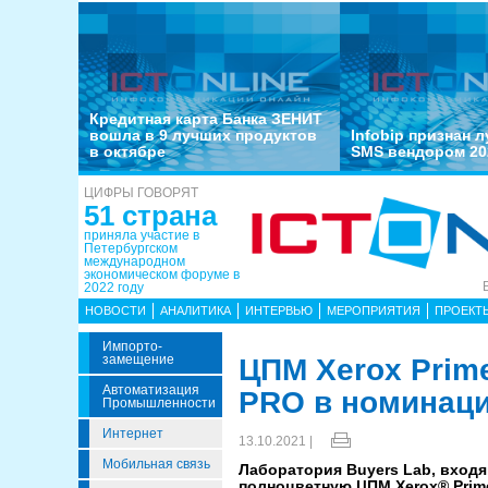
Кредитная карта Банка ЗЕНИТ
вошла в 9 лучших продуктов
Infobip признан 
в октябре
SMS вендором 20
ЦИФРЫ ГОВОРЯТ
51 страна
приняла участие в
Петербургском
международном
экономическом форуме в
2022 году
НОВОСТИ
АНАЛИТИКА
ИНТЕРВЬЮ
МЕРОПРИЯТИЯ
ПРОЕКТ
Импорто­
Замещение
ЦПМ Xerox Prim
Автоматизация
PRO в номинац
Промышленности
Интернет
13.10.2021 |
Мобильная связь
Лаборатория Buyers Lab, входящ
полноцветную ЦПМ Xerox® Prime