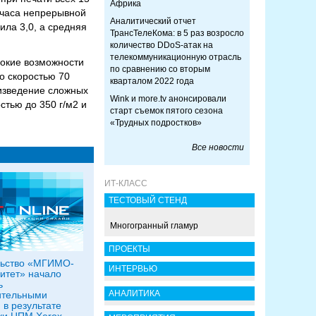
Африка
 часа непрерывной
Аналитический отчет
ила 3,0, а средняя
ТрансТелеКома: в 5 раз возросло
количество DDoS-атак на
телекоммуникационную отрасль
рокие возможности
по сравнению со вторым
о скоростью 70
кварталом 2022 года
оизведение сложных
Wink и more.tv анонсировали
тью до 350 г/м2 и
старт съемок пятого сезона
«Трудных подростков»
Все новости
ИТ-КЛАСС
ТЕСТОВЫЙ СТЕНД
Многогранный гламур
ПРОЕКТЫ
льство «МГИМО-
ИНТЕРВЬЮ
итет» начало
ь
АНАЛИТИКА
ительными
 в результате