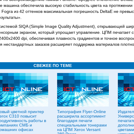
кже машина обеспечила высокую стабильность цвета на протяжении
Fogra из 42 оттенков максимальная погрешность DeltaE не превыс
зультаты».
системой SIQA (Simple Image Quality Adjustment), открывающей ши
енсорным экраном, который упрощает управление. ЦПМ печатает с
2400x2400 dpi, обеспечивая плавность градиентов и точное воспр
я нестандартных заказов расширяет поддержка материалов плотнос
СВЕЖЕЕ ПО ТЕМЕ
овый цветной принтер
Типография Flyer-Online
Издате
erox C310 повысит
расширила ассортимент
Универс
родуктивность работы в
благодаря печати
печатат
омпаниях СМБ и
специальными тонерами
дополн
омашних офисах
на ЦПМ Xerox Versant
цветами