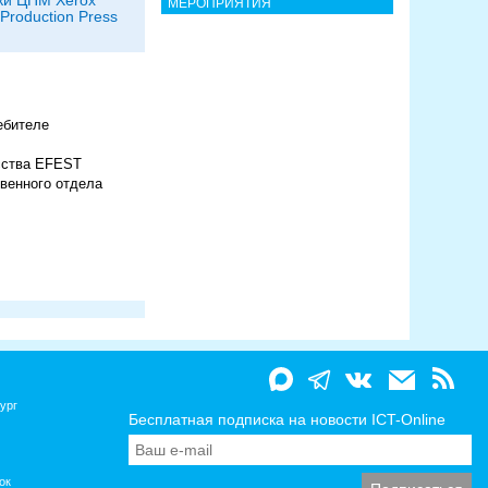
ки ЦПМ Xerox
МЕРОПРИЯТИЯ
 Production Press
ебителе
усства EFEST
твенного отдела
ург
Бесплатная подписка на новости ICT-Online
ок