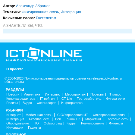
Автор:
Александр Абрамов
.
Тематики:
Фиксированная связь
,
Интеграция
Ключевые слова:
Ростелеком
А ЗНАЕТЕ ЛИ ВЫ, ЧТО:
О проекте
© 2004-2026 При использовании материалов ссылка на releases.ict-online.ru
обязательна
РАЗДЕЛЫ
Новости
Аналитика
Интервью
Мероприятия
Проекты
IT класс
Колонка редактора
IT рейтинг
ICT Life
Тестовый стенд
Фигура речи
Релизы
Видео
Фотогалерея
Инфографика
РУБРИКИ
Интернет
Мобильная связь
CIO/Управление ИТ
Фиксированная связь
Интеграция
Безопасность
Веб
Рынок ПК
Маркетинг
Торговые сети
Оборудование
ПО
Outsourcing
Кадры
Регулирование
Финансы
Инновации
Гаджеты