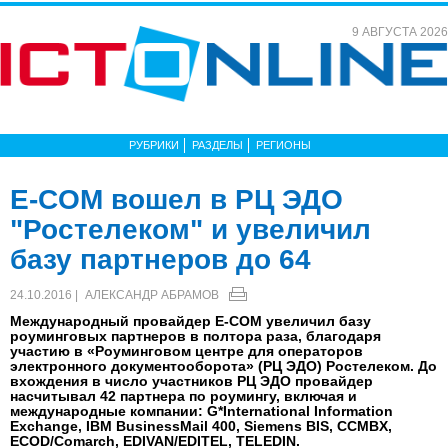
9 АВГУСТА 2026
РУБРИКИ
РАЗДЕЛЫ
РЕГИОНЫ
E-COM вошел в РЦ ЭДО
"Ростелеком" и увеличил
базу партнеров до 64
24.10.2016 |
АЛЕКСАНДР АБРАМОВ
Международный провайдер E-COM увеличил базу
роуминговых партнеров в полтора раза, благодаря
участию в «Роуминговом центре для операторов
электронного документооборота» (РЦ ЭДО) Ростелеком. До
вхождения в число участников РЦ ЭДО провайдер
насчитывал 42 партнера по роумингу, включая и
международные компании: G*International Information
Exchange, IBM BusinessMail 400, Siemens BIS, CCMBX,
ECOD/Comarch, EDIVAN/EDITEL, TELEDIN.