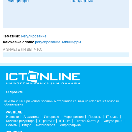
Минцифры
стандарты»
Тематики:
Регулирование
Ключевые слова:
регулирование
,
Минцифры
А ЗНАЕТЕ ЛИ ВЫ, ЧТО:
О проекте
© 2004-2026 При использовании материалов ссылка на releases.ict-online.ru
обязательна
РАЗДЕЛЫ
Новости
Аналитика
Интервью
Мероприятия
Проекты
IT класс
Колонка редактора
IT рейтинг
ICT Life
Тестовый стенд
Фигура речи
Релизы
Видео
Фотогалерея
Инфографика