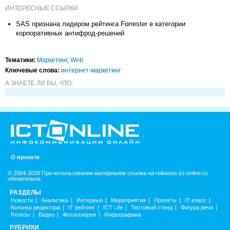
ИНТЕРЕСНЫЕ ССЫЛКИ
SAS признана лидером рейтинга Forrester в категории
корпоративных антифрод-решений
Тематики:
Маркетинг
,
Web
Ключевые слова:
интернет-маркетинг
А ЗНАЕТЕ ЛИ ВЫ, ЧТО:
О проекте
© 2004-2026 При использовании материалов ссылка на releases.ict-online.ru
обязательна
РАЗДЕЛЫ
Новости
Аналитика
Интервью
Мероприятия
Проекты
IT класс
Колонка редактора
IT рейтинг
ICT Life
Тестовый стенд
Фигура речи
Релизы
Видео
Фотогалерея
Инфографика
РУБРИКИ