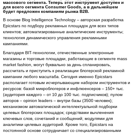
массового сегмента. Теперь этот инструмент доступен и
для всего сегмента Consumer Goods, а в дальнейшем
будет предложен компаниям рынка B2B.
В основе Blog Intelligence Technology – авторская разработка
Epicstars по подбору рекламных площадок для всех типов
клиентов; автоматизированные аналитические инструменты;
технология динамического управления рекламными
кампаниями.
Благодаря BIT-технологии, отечественные электронные
магазины и торговые площадки, работающие в сегменте mass
market fashion, могут буквально за день спланировать,
рассчитать и приступить к реализации блогерской рекламной
кампании любого масштаба. Сегодня именно Epicstars
располагает готовым исчерпывающим набором инструментов и
ресурсов: базой микроблогеров и инфлюенсеров – 150+ тыс.
(аудитория каждого – от 10 до 100 тыс. подписчиков); пулом
авторов – opinion leaders – внутри базы (3500 человек);
механизмом автоматической интеллектуальной подборки
целевых блогерских площадок; средствами вычленения
ключевых слов, сочетаний и сообщений; модулями для
аналитики целевых аудиторий. Кроме того, Epicstars на
постоянной основе сотрудничает со специализированными