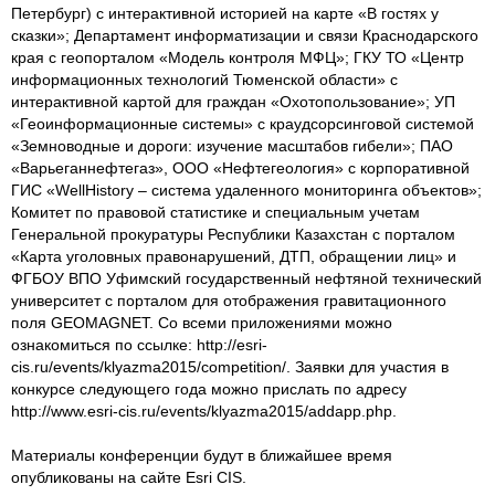
Петербург) с интерактивной историей на карте «В гостях у
сказки»; Департамент информатизации и связи Краснодарского
края с геопорталом «Модель контроля МФЦ»; ГКУ ТО «Центр
информационных технологий Тюменской области» с
интерактивной картой для граждан «Охотопользование»; УП
«Геоинформационные системы» с краудсорсинговой системой
«Земноводные и дороги: изучение масштабов гибели»; ПАО
«Варьеганнефтегаз», ООО «Нефтегеология» с корпоративной
ГИС «WellHistory – система удаленного мониторинга объектов»;
Комитет по правовой статистике и специальным учетам
Генеральной прокуратуры Республики Казахстан с порталом
«Карта уголовных правонарушений, ДТП, обращении лиц» и
ФГБОУ ВПО Уфимский государственный нефтяной технический
университет с порталом для отображения гравитационного
поля GEOMAGNET. Со всеми приложениями можно
ознакомиться по ссылке: http://esri-
cis.ru/events/klyazma2015/competition/. Заявки для участия в
конкурсе следующего года можно прислать по адресу
http://www.esri-cis.ru/events/klyazma2015/addapp.php.
Материалы конференции будут в ближайшее время
опубликованы на сайте Esri CIS.