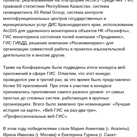
проекты, реализованные на платформе ArcGIS. Среди них: ГИС
правовой статистики Республики Казахстан, система
геомаркетинга X5 Retail Group, система контроля
многофункциональных центров государственных и
муниципальных услуг ДИС Краснодарского края, использование
ArcGIS для удаленного мониторинга объектов НК «Роснефть»,
ГИС мониторинга состояния полей компании «Продимекс»,
ГИС ГИБДД, решение компании «Росинжиниринг» для
организации совместной работы в проектно-изыскательской
деятельности и многие другие.
Также на Конференции были подведены итоги конкурса веб-
приложений в сфере ГИС. Отметим, что этот конкурс
проводился уже в третий раз; за это время было представлено
более 50 приложений. При этом к участию в конкурсе
принимались приложения самого разного уровня: от самых
простых до сложных систем, работающих в крупных
организациях. Всего было заявлено три номинациии: «Лучшая
история на карте», «Веб-ГИС на раз-два-три»,
«Профессиональные веб-ГИС».
В этом году победителями стали Мария Ахметова (г. Апатиты),
Ирина Иванова (г. Москва) и Екатерина Гурина (г. Санкт-