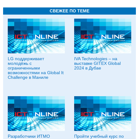
СВЕЖЕЕ ПО ТЕМЕ
LG поддерживает
IVA Technologies – на
молодёжь с
выставке GITEX Global
ограниченными
2024 в Дубае
возможностями на Global It
Challenge в Маниле
Разработчики ИТМО
Пройти учебный курс по