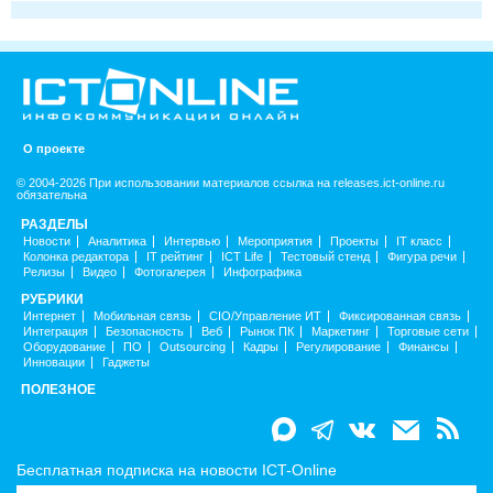
О проекте
© 2004-2026 При использовании материалов ссылка на releases.ict-online.ru
обязательна
РАЗДЕЛЫ
Новости
Аналитика
Интервью
Мероприятия
Проекты
IT класс
Колонка редактора
IT рейтинг
ICT Life
Тестовый стенд
Фигура речи
Релизы
Видео
Фотогалерея
Инфографика
РУБРИКИ
Интернет
Мобильная связь
CIO/Управление ИТ
Фиксированная связь
Интеграция
Безопасность
Веб
Рынок ПК
Маркетинг
Торговые сети
Оборудование
ПО
Outsourcing
Кадры
Регулирование
Финансы
Инновации
Гаджеты
ПОЛЕЗНОЕ
Бесплатная подписка на новости ICT-Online