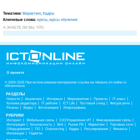
Тематики:
Маркетинг
,
Кадры
Ключевые слова:
курсы
,
курсы обучения
А ЗНАЕТЕ ЛИ ВЫ, ЧТО:
О проекте
© 2004-2026 При использовании материалов ссылка на releases.ict-online.ru
обязательна
РАЗДЕЛЫ
Новости
Аналитика
Интервью
Мероприятия
Проекты
IT класс
Колонка редактора
IT рейтинг
ICT Life
Тестовый стенд
Фигура речи
Релизы
Видео
Фотогалерея
Инфографика
РУБРИКИ
Интернет
Мобильная связь
CIO/Управление ИТ
Фиксированная связь
Интеграция
Безопасность
Веб
Рынок ПК
Маркетинг
Торговые сети
Оборудование
ПО
Outsourcing
Кадры
Регулирование
Финансы
Инновации
Гаджеты