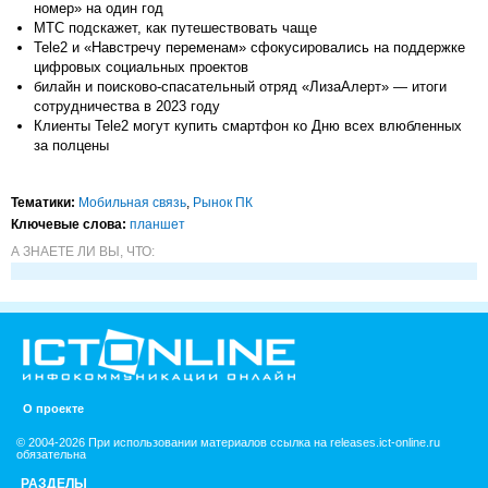
номер» на один год
МТС подскажет, как путешествовать чаще
Tele2 и «Навстречу переменам» сфокусировались на поддержке
цифровых социальных проектов
билайн и поисково-спасательный отряд «ЛизаАлерт» — итоги
сотрудничества в 2023 году
Клиенты Tele2 могут купить смартфон ко Дню всех влюбленных
за полцены
Тематики:
Мобильная связь
,
Рынок ПК
Ключевые слова:
планшет
А ЗНАЕТЕ ЛИ ВЫ, ЧТО:
О проекте
© 2004-2026 При использовании материалов ссылка на releases.ict-online.ru
обязательна
РАЗДЕЛЫ