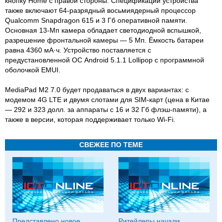
кнопку Home с правой стороны. Спецификации устройства
также включают 64-разрядный восьмиядерный процессор
Qualcomm Snapdragon 615 и 3 Гб оперативной памяти.
Основная 13-Мп камера обладает светодиодной вспышкой,
разрешение фронтальной камеры — 5 Мп. Ёмкость батареи
равна 4360 мА·ч. Устройство поставляется с
предустановленной ОС Android 5.1.1 Lollipop с программной
оболочкой EMUI.
MediaPad M2 7.0 будет продаваться в двух вариантах: с
модемом 4G LTE и двумя слотами для SIM-карт (цена в Китае
— 292 и 323 долл. за аппараты с 16 и 32 Гб флэш-памяти), а
также в версии, которая поддерживает только Wi-Fi.
СВЕЖЕЕ ПО ТЕМЕ
Представлено новое
Ритейлеры начали