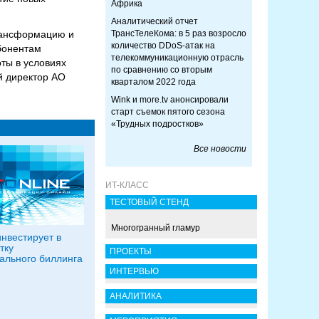
Африка
Аналитический отчет
трансформацию и
ТрансТелеКома: в 5 раз возросло
количество DDoS-атак на
абонентам
телекоммуникационную отрасль
ты в условиях
по сравнению со вторым
й директор АО
кварталом 2022 года
Wink и more.tv анонсировали
старт съемок пятого сезона
«Трудных подростков»
Все новости
ИТ-КЛАСС
ТЕСТОВЫЙ СТЕНД
Многогранный гламур
инвестирует в
тку
ПРОЕКТЫ
ального биллинга
ИНТЕРВЬЮ
АНАЛИТИКА