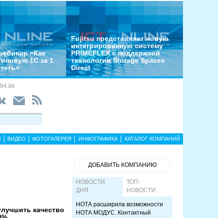
Fujitsu представляет новую
интегрированную систему
вебинар «Как
PRIMEFLEX с поддержкой
типовую 1С за 1
технологии Storage Spaces
отеть»
Direct
94.84
Ы
ВИДЕО
ФОТОГАЛЕРЕЯ
ИНФОГРАФИКА
КАТАЛОГ КОМПАНИЙ
ДОБАВИТЬ КОМПАНИЮ
НОВОСТИ
ТОП-
ДНЯ
НОВОСТИ
НОТА расширила возможности
улучшить качество
НОТА МОДУС. Контактный
0%