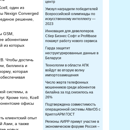
центр
ell, один из
Умскул наградили победителей
мы Nexign Converged
Всероссийской олимпиады по
 единое решение,
искусственному интеллекту —
2023
Инновация для девелоперов.
ты GSM,
Сбер Бизнес Софт и Profitbase
 ее абонентами
покажут работу нового сервиса
й из которых
Гарда защитит
неструктурированные данные в
Беларуси
2B. Чтобы достичь
и, биллинга и
Технологии в области АПК
войдут во вторую волну
форму, которая
импортозамещения
 обеспечивая
Число жертв телефонных
мошенников среди абонентов
вой системы, а
билайна за год снизилось на
г. Кроме того, Kcell
26%
абонентские офисы
Подтверждена совместимость
операционной системы AlterOS с
КриптоАРМ ГОСТ
ить клиентский опыт
Регионы АИРР примут участие в
 Азии, а также
экономическом форуме Россия –
тие новых