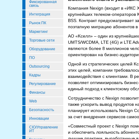
Фиксированная
связь
Компания Nexign (входит в «ИКС Х
крупнейших телеком-операторов К
Интеграция
BSS. Контракт предусматривает з
Рынок ПК
поэтапную миграцию абонентов в н
Маркетинг
АО «Kселл» – один из крупнейши
Торговые сети
UMTS/WCDMA, LTE (4G) и LTE Adv
являются более 8 миллионов челов
Оборудование
ориентирован на бизнес-аудиторию
ПО
Одной из стратегических целей Kc
Outsourcing
этих целей, компании требовалос
Кадры
взаимодействия с клиентами. В р
позволяет оптимизировать бизнес
Регулирование
единый подход к клиентскому обс
Финансы
Сотрудничество с Nexign позволит
Web
также ускорить вывод продуктов н
Безопасность
планирует использовать Nexign C
за счет внедрения сервисов само
Инновации
«Совместный проект с Nexign помо
CIO/Управление
ИТ
и обеспечить лояльность абонент
лучшие практики, выработанные в