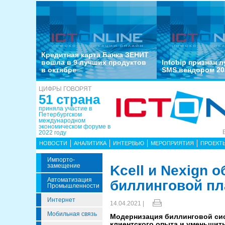
Кредитная карта Банка ЗЕНИТ
вошла в 9 лучших продуктов
Infobip признан 
в октябре
SMS вендором 20
ЦИФРЫ ГОВОРЯТ
51 страна
приняла участие в
Петербургском
международном
экономическом форуме в
2022 году
НОВОСТИ
АНАЛИТИКА
ИНТЕРВЬЮ
МЕРОПРИЯТИЯ
ПРОЕКТ
Импорто­
Замещение
Kcell и Nexign 
Автоматизация
биллинговой п
Промышленности
Интернет
14.04.2021 |
Мобильная связь
Модернизация биллинговой сис
клиентского опыта и уменьшить