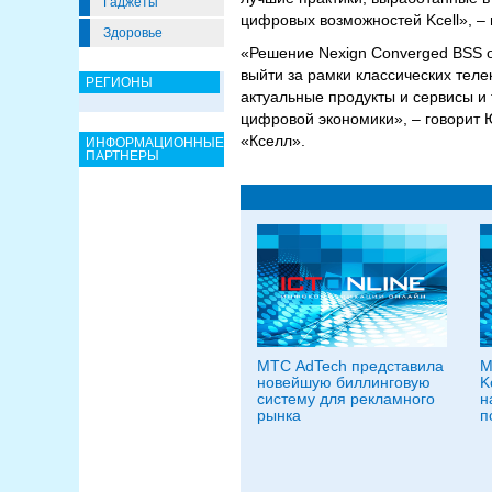
Гаджеты
цифровых возможностей Kсell», – 
Здоровье
«Решение Nexign Converged BSS о
выйти за рамки классических теле
РЕГИОНЫ
актуальные продукты и сервисы и
цифровой экономики», – говорит
«Кселл».
ИНФОРМАЦИОННЫЕ
ПАРТНЕРЫ
МТС AdTech представила
М
новейшую биллинговую
K
систему для рекламного
н
рынка
п