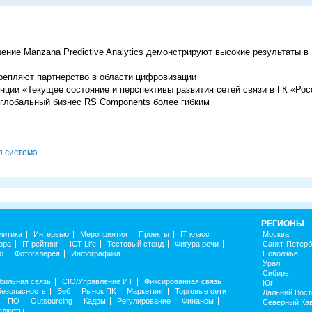
ение Manzana Predictive Analytics демонстрируют высокие результаты 
репляют партнерство в области цифровизации
ции «Текущее состояние и перспективы развития сетей связи в ГК «Рос
 глобальный бизнес RS Components более гибким
я система
РЕГИОНЫ
литика
Интервью
Мероприятия
Проекты
IT класс
Москва
ора
IT рейтинг
ICT Life
Тестовый стенд
Фигура речи
Санкт-Петерб
о
Фотогалерея
Инфографика
Поволжье
Урал
Сибирь
бильная связь
CIO/Управление ИТ
Фиксированная связь
Юг
Безопасность
Веб
Рынок ПК
Маркетинг
Торговые сети
Дальний Вост
ПО
Outsourcing
Кадры
Регулирование
Финансы
Северный Ка
аджеты