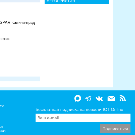
МЕРОПРИЯТИЯ
в SPAR Калининград
сети»
ург
Бесплатная подписка на новости ICT-Online
ок
вказ