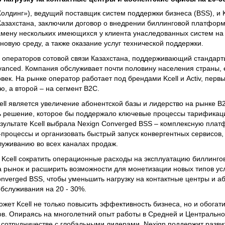
олдинг»), ведущий поставщик систем поддержки бизнеса (BSS), и Kc
азахстана, заключили договор о внедрении биллинговой платфор
амену нескольких имеющихся у клиента унаследованных систем на
овую среду, а также оказание услуг технической поддержки.
х операторов сотовой связи Казахстана, поддерживающий стандар
anced. Компания обслуживает почти половину населения страны,
ек. На рынке оператор работает под брендами Kcell и Activ, первы
, а второй – на сегмент B2C.
ell является увеличение абонентской базы и лидерство на рынке B
ь решение, которое бы поддержало ключевые процессы тарификаци
езультате Kcell выбрала Nexign Converged BSS – комплексную плат
-процессы и организовать быстрый запуск конвергентных сервисов,
луживанию во всех каналах продаж.
 Kcell сократить операционные расходы на эксплуатацию биллинго
а рынок и расширить возможности для монетизации новых типов услу
onverged BSS, чтобы уменьшить нагрузку на контактные центры и 
обслуживания на 20 - 30%.
жет Kсell не только повысить эффективность бизнеса, но и обогат
ов. Опираясь на многолетний опыт работы в Средней и Центральной
 сотрудничестве с глобальными лидерами, Nexign поддержит разви