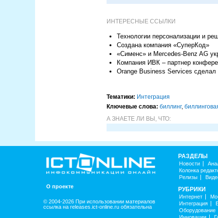
ИНТЕРЕСНЫЕ ССЫЛКИ
Технологии персонализации и реш
Создана компания «СуперКод»
«Сименс» и Mercedes-Benz AG ук
Компания ИВК – партнер конферен
Orange Business Services сделал
Тематики:
Интеграция
Ключевые слова:
биллинг
,
биллингова
А ЗНАЕТЕ ЛИ ВЫ, ЧТО:
РАЗДЕЛЫ
Новости
Ана
Колонка редакт
Релизы
Виде
О проекте
РУБРИКИ
Интернет
Мо
© 2004-2026 При использовании материалов
Интеграция
ссылка на releases.ict-online.ru обязательна
Оборудование
Инновации
Г