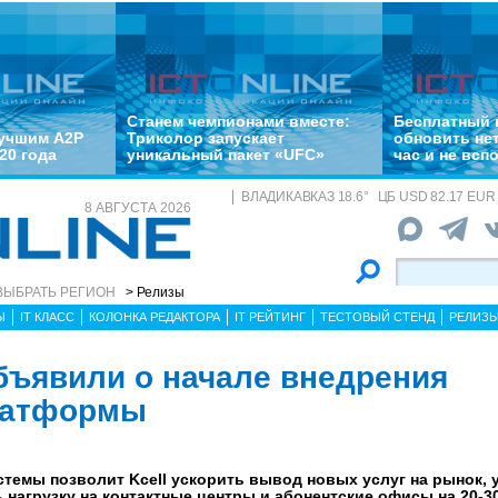
Станем чемпионами вместе:
Бесплатный 
лучшим A2P
Триколор запускает
обновить не
20 года
уникальный пакет «UFC»
час и не всп
ВЛАДИКАВКАЗ
18.6
°
ЦБ
USD 82.17 EUR 
8 АВГУСТА 2026
ВЫБРАТЬ РЕГИОН
> Релизы
Ы
IT КЛАСС
КОЛОНКА РЕДАКТОРА
IT РЕЙТИНГ
ТЕСТОВЫЙ СТЕНД
РЕЛИЗ
объявили о начале внедрения
латформы
темы позволит Kcell ускорить вывод новых услуг на рынок, 
 нагрузку на контактные центры и абонентские офисы на 20-3