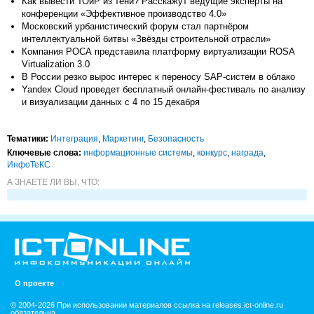
Как вывести ТОиР из тени? Расскажут ведущие эксперты на
конференции «Эффективное производство 4.0»
Московский урбанистический форум стал партнёром
интеллектуальной битвы «Звёзды строительной отрасли»
Компания РОСА представила платформу виртуализации ROSA
Virtualization 3.0
В России резко вырос интерес к переносу SAP-систем в облако
Yandex Cloud проведет бесплатный онлайн-фестиваль по анализу
и визуализации данных с 4 по 15 декабря
Тематики:
Интеграция
,
Маркетинг
,
Безопасность
Ключевые слова:
информационные системы
,
конкурс
,
награда
,
ИнфоТеКС
А ЗНАЕТЕ ЛИ ВЫ, ЧТО:
О проекте
© 2004-2026 При использовании материалов ссылка на releases.ict-online.ru
обязательна