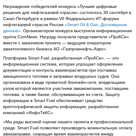
Награждение победителей конкурса «Лучшие цифровые
решения для нефтегазовой отрасли» состоялось 30 сентября в
Санкт-Петербурге в рамках VII Федерального ИТ-форума
нефтегазовой отрасли России
«Smart Oil & Gas: Достоверные
данные»
. Организатором конкурса выступила информационная
группа ComNews. Награду получили представители «ПроКСи»
вместе с заказчиком проекта — ведущим оператором
авиатопливного бизнеса АО «Газпромнефть-Аэро».
Платформа Smart Fuel, разработанная «ПроКСи», –– это
информационная система, которая упрощает оформление
документации и контроль взаиморасчетов при поставках
авиационного топлива и заправках воздушных судов. Она
организована в виде приватной блокчейн-сети, владельцами
узлов которой являются участники авиакомпании, поставщики
топлива, а также банки, обслуживающие их счета. Защиту
информации в Smart Fuel обеспечивает средство
криптографической защиты информации, разработанное
компанией «ИнфоТеКС».
«Мы рады высокой оценке нашего проекта в профессиональной
среде. Smart Fuel позволяет производить моментальную оплату
авиазаправки, сокращая время взаиморасчетов между